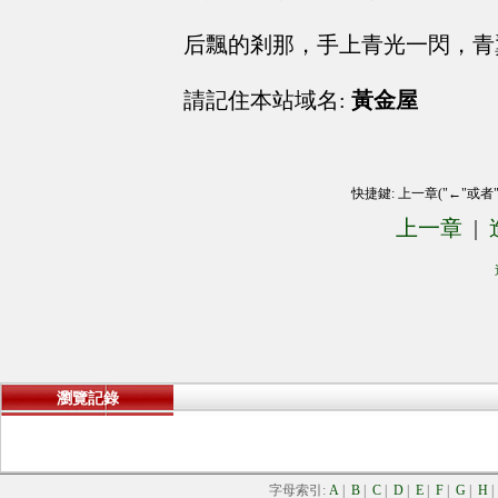
后飄的剎那，手上青光一閃，青
請記住本站域名:
黃金屋
快捷鍵: 上一章("←"或者
上一章
|
瀏覽記錄
字母索引:
A
|
B
|
C
|
D
|
E
|
F
|
G
|
H