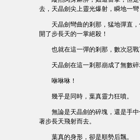
去，天晶劍尖上靈光爆射，瞬地一彎
天晶劍彎曲的剎那，猛地彈直，
開了步長天的一掌絕殺！
也就在這一彈的剎那，數次惡戰
天晶劍在這一剎那崩成了無數碎
咻咻咻！
幾乎是同時，葉真靈力狂噴。
無論是天晶劍的碎塊，還是手中
著步長天飛射而去。
葉真的身形，卻是順勢后飄。