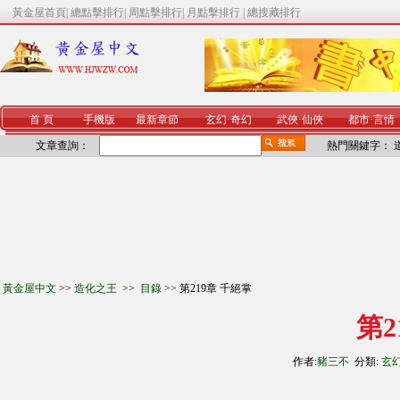
黃金屋首頁
|
總點擊排行
|
周點擊排行
|
月點擊排行
|
總搜藏排行
首 頁
手機版
最新章節
玄幻
·
奇幻
武俠
·
仙俠
都市
·
言情
文章查詢：
熱門關鍵字：
黃金屋中文
>>
造化之王
>>
目錄
>> 第219章 千絕掌
第2
作者:
豬三不
分類:
玄