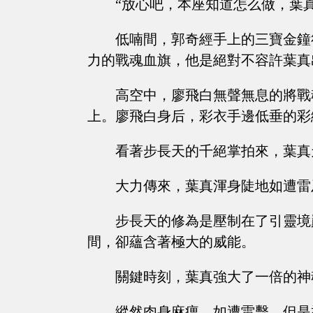
“放心吧，本座知道怎么做，葉
低喃間，郭奇經手上的三寶金鐘
力的戰魂血旗，他是絕對不容許葉真
高空中，廖飛白無聲無息的將戰
上。廖飛白身后，彩衣手邊低垂的彩
看著步長天的千絕掌拍來，葉真
大力傳來，葉真渾身陡地如遭雷
步長天的修為是壓制在了引靈境
間，卻蘊含著極大的威能。
關鍵時刻，葉真強大了一倍的神
縱然肉身麻痹，如遭雷擊，但是