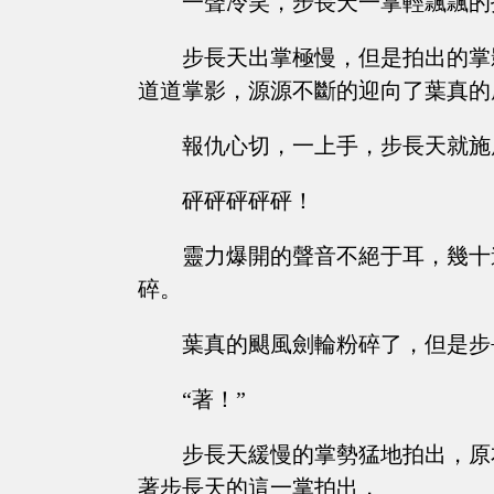
一聲冷笑，步長天一掌輕飄飄的
步長天出掌極慢，但是拍出的掌
道道掌影，源源不斷的迎向了葉真的
報仇心切，一上手，步長天就施
砰砰砰砰砰！
靈力爆開的聲音不絕于耳，幾十
碎。
葉真的颶風劍輪粉碎了，但是步
“著！”
步長天緩慢的掌勢猛地拍出，原
著步長天的這一掌拍出，