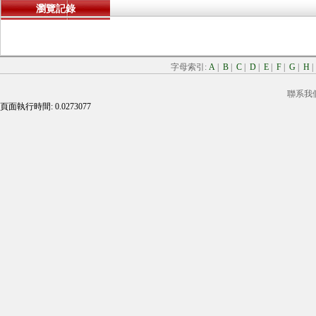
瀏覽記錄
字母索引:
A
|
B
|
C
|
D
|
E
|
F
|
G
|
H
聯系我
頁面執行時間: 0.0273077