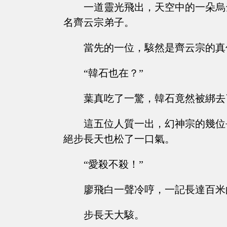
一道靈光飛出，天空中的一朵烏
名齊云宗弟子。
當先的一位，駭然是齊云宗的真
“韓石也在？”
葉真吃了一驚，韓石竟然被綁去
這五位人質一出，幻神宗的幾位
絕步長天也松了一口氣。
“愛殺不殺！”
廖飛白一聲冷哼，一記長達百米
步長天大駭。