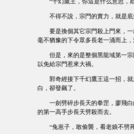
“千幻鷹王，你這是什么意思，
不得不說，宗門的實力，就是底
要是換個其它宗門殺上門來，一
毫不猶豫的下令眾多長老一涌而上，
但是，來的是整個黑龍域第一宗
以免給宗門惹來大禍。
郭奇經接下千幻鷹王這一招，就
白，卻發飆了。
一劍劈碎步長天的拳罡，廖飛白
的第一高手步長天劈殺而去。
“兔崽子，敢偷襲，看老娘不劈死