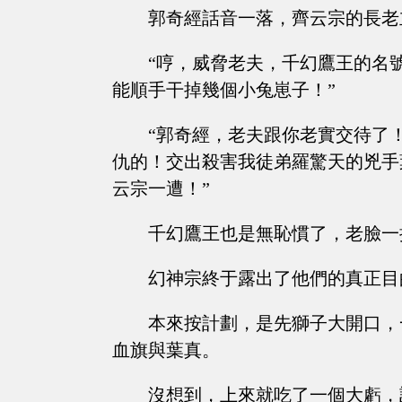
郭奇經話音一落，齊云宗的長老
“哼，威脅老夫，千幻鷹王的名
能順手干掉幾個小兔崽子！”
“郭奇經，老夫跟你老實交待了
仇的！交出殺害我徒弟羅驚天的兇手
云宗一遭！”
千幻鷹王也是無恥慣了，老臉一
幻神宗終于露出了他們的真正目
本來按計劃，是先獅子大開口，
血旗與葉真。
沒想到，上來就吃了一個大虧，