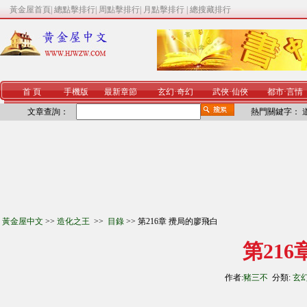
黃金屋首頁
|
總點擊排行
|
周點擊排行
|
月點擊排行
|
總搜藏排行
首 頁
手機版
最新章節
玄幻
·
奇幻
武俠
·
仙俠
都市
·
言情
文章查詢：
熱門關鍵字：
黃金屋中文
>>
造化之王
>>
目錄
>> 第216章 攪局的廖飛白
第21
作者:
豬三不
分類:
玄