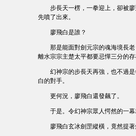
步長天一楞，一拳迎上，卻被廖
先噴了出來。
廖飛白是誰？
那是能面對劍元宗的魂海境長老
離水宗宗主楚太平都要忌憚三分的存
幻神宗的步長天再強，也不過是
白的對手。
更何況，廖飛白還發飆了。
于是。令幻神宗眾人愕然的一幕
廖飛白玄冰劍罡縱橫，竟然提著