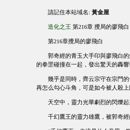
請記住本站域名:
黃金屋
造化之王
第216章 攪局的廖飛白
第216章攪局的廖飛白
郭奇經的青玉大手印與廖飛白的
的拳罡碰撞在一起，發出驚天的轟響
幾乎是同時，齊云宗守在宗門的
再怎么勾心斗角，可是如今被人殺上
天空中，靈力光華劇烈的閃爍起
千幻鷹王的靈力雄鷹，被郭奇經