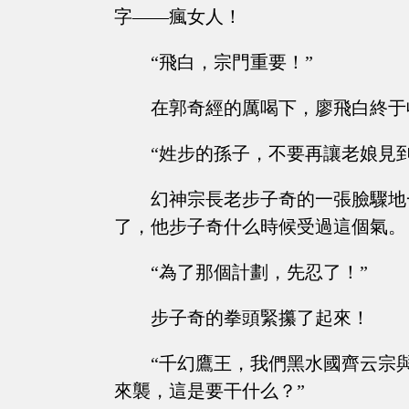
字——瘋女人！
“飛白，宗門重要！”
在郭奇經的厲喝下，廖飛白終于
“姓步的孫子，不要再讓老娘見
幻神宗長老步子奇的一張臉驟地
了，他步子奇什么時候受過這個氣。
“為了那個計劃，先忍了！”
步子奇的拳頭緊攥了起來！
“千幻鷹王，我們黑水國齊云宗
來襲，這是要干什么？”