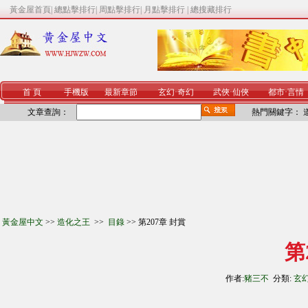
黃金屋首頁
|
總點擊排行
|
周點擊排行
|
月點擊排行
|
總搜藏排行
首 頁
手機版
最新章節
玄幻
·
奇幻
武俠
·
仙俠
都市
·
言情
文章查詢：
熱門關鍵字：
黃金屋中文
>>
造化之王
>>
目錄
>> 第207章 封賞
第
作者:
豬三不
分類:
玄