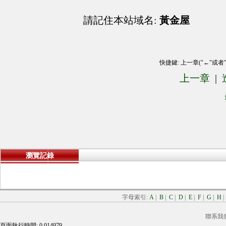
請記住本站域名:
黃金屋
快捷鍵: 上一章("←"或者
上一章
|
瀏覽記錄
字母索引:
A
|
B
|
C
|
D
|
E
|
F
|
G
|
H
聯系我
頁面執行時間: 0.014979