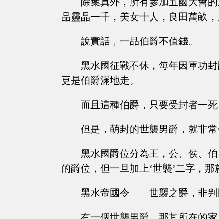
除葉真外，所有參加五國大會的
品靈晶一千，美女十人，良田萬畝，
說實話，一品伯爵不值錢。
黑水國征戰不休，每年因軍功封
更是伯爵滿地走。
而且這種伯爵，只要受封者一死
但是，萌封的世襲男爵，就非常
黑水國爵位分為王，公、侯、伯
的爵位，但一旦加上‘世襲’二字，
黑水帝國令——世襲之爵，非判
有一個世襲男爵，那其所在的家