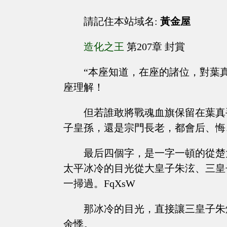
請記住本站域名:
黃金屋
造化之王
第207章 封賞
“本座知道，在座的諸位，對葉
座理解！
但若誰敢將戰魂血旗保留在葉真
子皇孫，還是宗門長老，都會后、悔
最后四個字，是一字一頓的從楚
太平冰冷的目光從大皇子朱泫、三皇
一掃過。FqXsW
那冰冷的目光，直接讓三皇子朱
余悸。