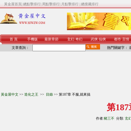
黃金屋首頁
|
總點擊排行
|
周點擊排行
|
月點擊排行
|
總搜藏排行
首 頁
手機版
最新章節
玄幻
·
奇幻
武俠
·
仙俠
都市
·
言情
文章查詢：
熱門關鍵字：
黃金屋中文
>>
造化之王
>>
目錄
>> 第187章 不服,就來搞
第18
作者:
豬三不
分類:
玄