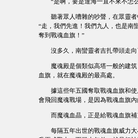
“是啊，要是達海一直不來不怎么
聽著眾人嘈雜的吵聲，在眾靈者
“走，我們先進！我們九人，也是南
奪到戰魂血旗！”
沒多久，南蠻靈者吉扎帶頭走向
魔魂殿是個類似高塔一般的建筑
血旗，就在魔魂殿的最高處。
據這些年五國奪取戰魂血旗和使
會飛回魔魂戰場，是因為戰魂血旗內
而魔魂血晶，正是給戰魂血旗補
每隔五年出世的戰魂血旗威力大