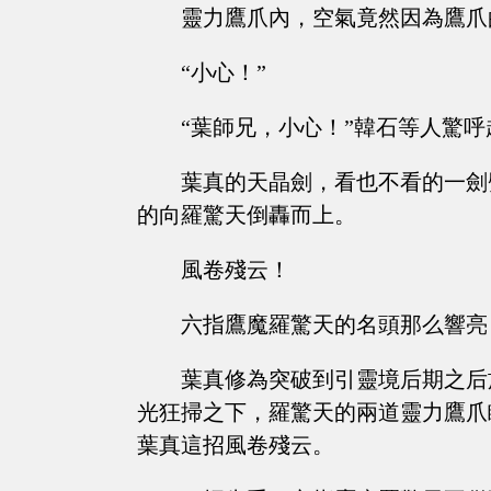
靈力鷹爪內，空氣竟然因為鷹爪
“小心！”
“葉師兄，小心！”韓石等人驚呼
葉真的天晶劍，看也不看的一劍
的向羅驚天倒轟而上。
風卷殘云！
六指鷹魔羅驚天的名頭那么響亮
葉真修為突破到引靈境后期之后
光狂掃之下，羅驚天的兩道靈力鷹爪
葉真這招風卷殘云。