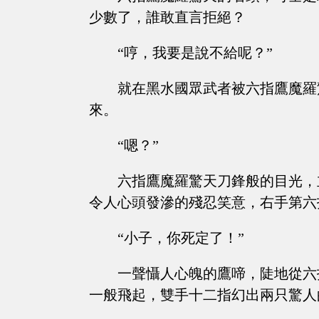
少數了，誰敢直言拒絕？
“哼，我要是說不給呢？”
就在黑水國眾武者被六指鷹魔羅
來。
“嗯？”
六指鷹魔羅驚天刀鋒般的目光，
令人心頭發滲的殘忍笑意，右手第六
“小子，你死定了！”
一聲懾人心魄的鷹啼，陡地從六
一般飛起，雙手十二指幻出兩只驚人