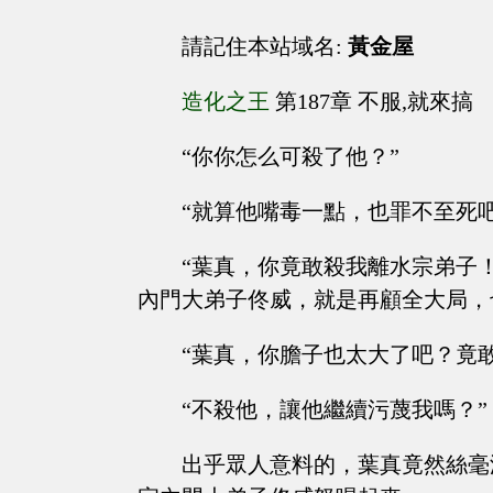
請記住本站域名:
黃金屋
造化之王
第187章 不服,就來搞
“你你怎么可殺了他？”
“就算他嘴毒一點，也罪不至死吧
“葉真，你竟敢殺我離水宗弟子
內門大弟子佟威，就是再顧全大局，
“葉真，你膽子也太大了吧？竟
“不殺他，讓他繼續污蔑我嗎？”
出乎眾人意料的，葉真竟然絲毫