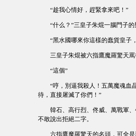
“趁我心情好，趕緊拿來吧！”
“什么？”三皇子朱焜一腦門子的
“黑水國哪來你這樣的蠢貨皇子
三皇子朱焜被六指鷹魔羅驚天罵
“這個”
“哼，別逼我殺人！五萬魔魂血
待，直接屠滅了你們！”
韓石、高行烈、佟威、萬戰軍、
不敢說出拒絕二字。
六指鷹魔羅驚天的名頭，可全是