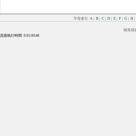
字母索引:
A
|
B
|
C
|
D
|
E
|
F
|
G
|
H
聯系我
頁面執行時間: 0.0118148