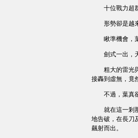
十位戰力超
形勢卻是越
瞅準機會，
劍式一出，
粗大的雷光
接轟到虛無，竟
不過，葉真
就在這一剎
地告破，在長刀
飆射而出。