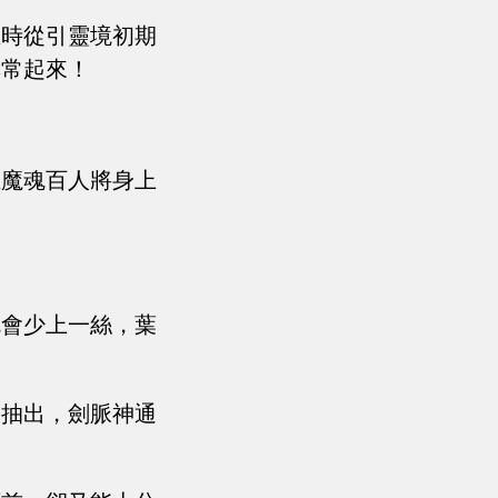
立時從引靈境初期
異常起來！
在魔魂百人將身上
就會少上一絲，葉
被抽出，劍脈神通