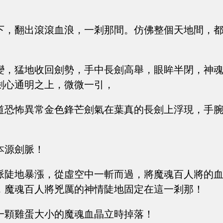
下，翻出滾滾血浪，一剎那間。仿佛整個天地間，
變，猛地收回劍勢，手中長劍高舉，眼眸半閉，神
劍心通明之上，微微一引，
道恐怖異常金色鋒芒劍氣在葉真的長劍上浮現，手
本源劍脈！
脈陡地暴漲，從虛空中一斬而過，將魔魂百人將的
，魔魂百人將兇厲的神情陡地固定在這一剎那！
一顆雞蛋大小的魔魂血晶立時掉落！