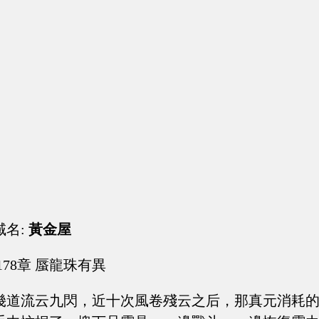
域名:
黃金屋
178章 蜃龍珠有異
幾道流云九閃，近十次風卷殘云之后，那真元消耗