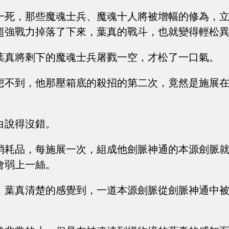
一死，那些魔魂士兵、魔魂十人將被增幅的修為，
超強戰力掉落了下來，葉真的戰斗，也就變得輕松
葉真將剩下的魔魂士兵屠戮一空，才松了一口氣。
想不到，他那壓箱底的殺招的第二次，竟然是施展
白說得沒錯。
消耗品，每施展一次，組成他劍脈神通的本源劍脈
會弱上一絲。
，葉真清楚的感覺到，一道本源劍脈從劍脈神通中
。