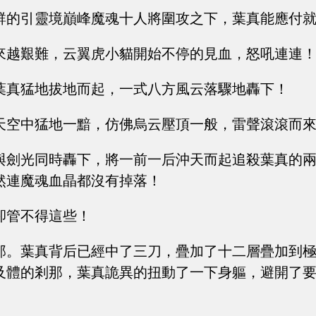
群的引靈境巔峰魔魂十人將圍攻之下，葉真能應付
來越艱難，云翼虎小貓開始不停的見血，怒吼連連
葉真猛地拔地而起，一式八方風云落驟地轟下！
天空中猛地一黯，仿佛烏云壓頂一般，雷聲滾滾而
與劍光同時轟下，將一前一后沖天而起追殺葉真的
然連魔魂血晶都沒有掉落！
卻管不得這些！
那。葉真背后已經中了三刀，疊加了十二層疊加到
及體的剎那，葉真詭異的扭動了一下身軀，避開了