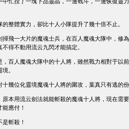
手中忙捏了一塊下品靈晶，一邊戰斗，一邊恢復靈
隊的整體實力，卻比十人小隊提升了幾十倍不止。
劍掃飛一大片的魔魂士兵，在百人魔魂大隊中，修
真不得不動用流云九閃才能搞定。
是，百人魔魂大隊中的十人將，雖然戰力相對于以
靈境。
對十幾位化靈境魔魂十人將的圍攻，葉真只有逃的
，原本用流云劍法就能斬殺的魔魂十人將，現在需
才能應付！
不是斬殺！