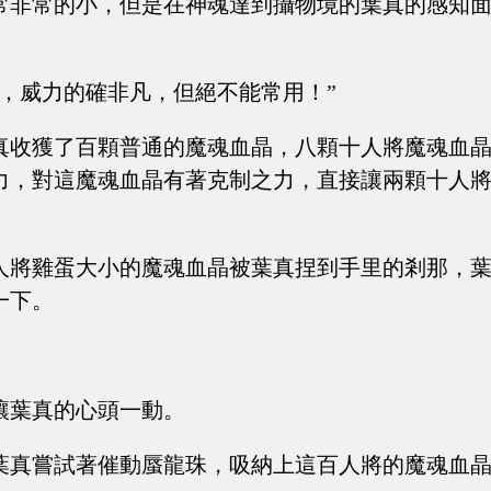
常非常的小，但是在神魂達到攝物境的葉真的感知
脈，威力的確非凡，但絕不能常用！”
真收獲了百顆普通的魔魂血晶，八顆十人將魔魂血
力，對這魔魂血晶有著克制之力，直接讓兩顆十人
人將雞蛋大小的魔魂血晶被葉真捏到手里的剎那，
一下。
讓葉真的心頭一動。
葉真嘗試著催動蜃龍珠，吸納上這百人將的魔魂血