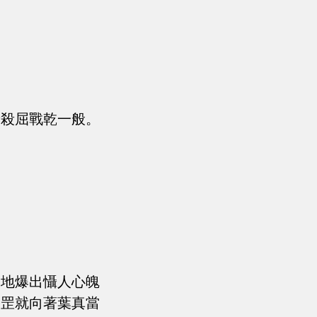
斬殺屈戰乾一般。
突地爆出懾人心魄
刀罡就向著葉真當