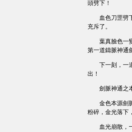
頭劈下！
血色刀罡劈
充斥了。
葉真臉色一
第一道鑄脈神通
下一刻，一
出！
劍脈神通之
金色本源劍
粉碎，金光落下
血光崩散，