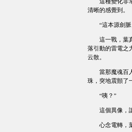
這種變化非
清晰的感覺到。
“這本源劍
這一戰，葉
落引動的雷電之
云散。
當那魔魂百
珠，突地震顫了
“咦？”
這個異像，
心念電轉，