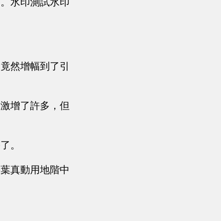
力。水印測試水印
為竟然增幅到了引
前激增了許多，但
份了。
要葉真動用地階中