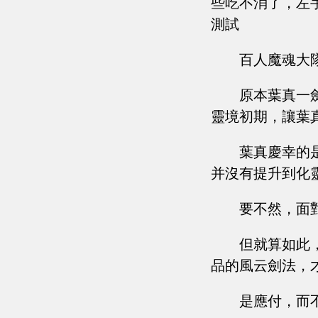
些吃不消了，左
測試
百人魔魂大
原本葉真一
靈境初期，讓葉
葉真慶幸的
并沒有提升到化
要不然，面
但就算如此
品的風云劍法，
是應付，而