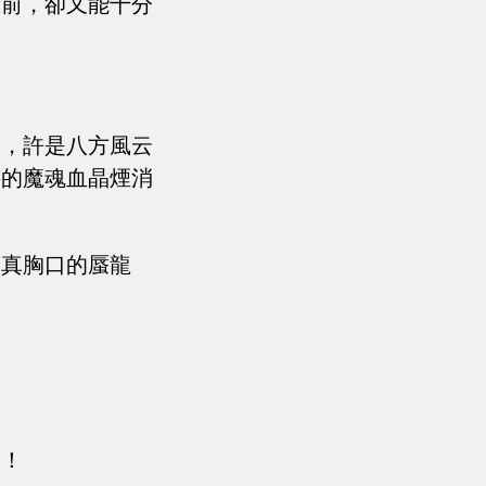
面前，卻又能十分
晶，許是八方風云
將的魔魂血晶煙消
葉真胸口的蜃龍
晶！