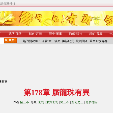
|
總搜藏排行
幻
武俠
·
仙俠
都市
·
言情
歷史
·
軍事
游戲
·
競技
科幻
·
靈異
全
熱門關鍵字：
道君
大王饒命
神話紀元
飛劍問道
重生似水青春
龍珠有異
第178章 蜃龍珠有異
作者:
豬三不
分類:
玄幻
|
東方玄幻
|
豬三不
|
造化之王
|
更多標簽
...