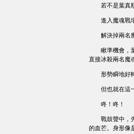
若不是葉真
進入魔魂戰
解決掉兩名
瞅準機會，
直接冰殺兩名魔
形勢瞬地好
但也就在這
咚！咚！
戰鼓聲中，
的血芒。身形像