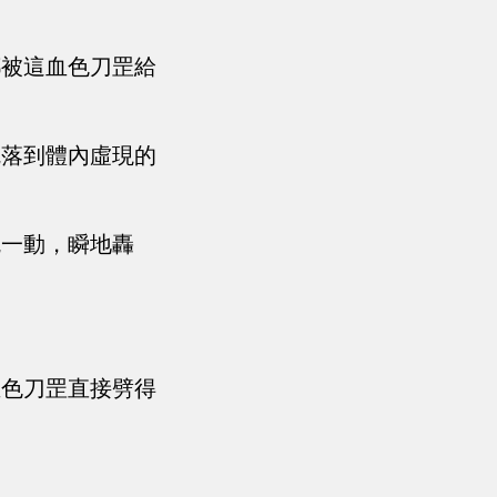
都被這血色刀罡給
魂落到體內虛現的
腕一動，瞬地轟
血色刀罡直接劈得