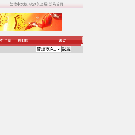
繁體中文版
|
收藏黃金屋
|
設為首頁
本
·
全部
移動版
書架