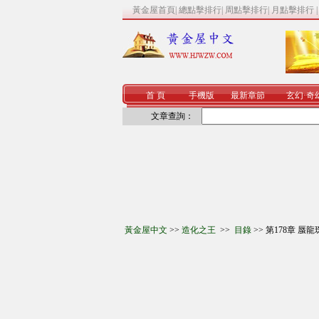
黃金屋首頁
|
總點擊排行
|
周點擊排行
|
月點擊排行
首 頁
手機版
最新章節
玄幻
·
奇
文章查詢：
黃金屋中文
>>
造化之王
>>
目錄
>> 第178章 蜃