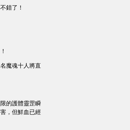
就不錯了！
！
來！
兩名魔魂十人將直
極限的護體靈罡瞬
要害，但鮮血已經