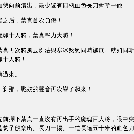
順勢向前滾出，最少還有四柄血色長刀會斬中他。
場之后，葉真首次負傷！
魔魂十人將，葉真壓力大減！
葉真再次將風云劍法與寒冰煞氣同時施展。就如同
魂十人將！
轉過來。
一剎那，戰鼓的聲音再次響了起來！
先前攔下葉真一直沒有再出手的魔魂百人將，眼中
是豹子般竄出。長刀一揚。一道長達五十米的血色