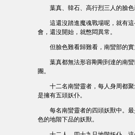
葉真、韓石、高行烈三人的臉色
這還沒踏進魔魂戰場呢，就有這
會，還沒開始，就憋悶異常。
但臉色難看歸難看，南蠻部的實力，真
葉真都無法形容剛剛到達的南蠻
團。
十二名南蠻靈者，每人身周都聚
是擁有五頭妖仆。
每名南蠻靈者的四頭妖獸中。最
色的地階下品的妖獸。
十二人，四十九只地階妖仆，這