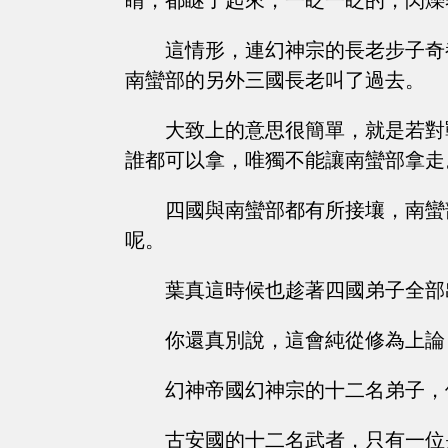
睛，都瞇了起來，一眨一眨的，閃爍
這情形，連幻神宗的長老步子奇
南蠻部的另外三國長老叫了過去。
大致上的意思很簡單，就是若對
誰都可以拿，唯獨不能讓南蠻部拿走
四國與南蠻部都有所接壤，南蠻
呢。
葉真這時候也趁著四國弟子全部
你還真別說，這會純從修為上論
幻神帝國幻神宗的十二名弟子，
古安國的十二名武者，只有一位