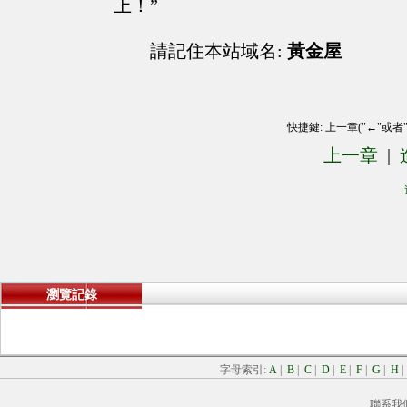
上！”
請記住本站域名:
黃金屋
快捷鍵: 上一章("←"或者
上一章
|
瀏覽記錄
字母索引:
A
|
B
|
C
|
D
|
E
|
F
|
G
|
H
聯系我