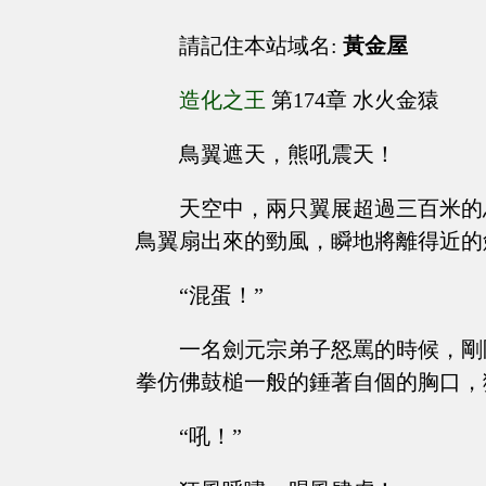
請記住本站域名:
黃金屋
造化之王
第174章 水火金猿
鳥翼遮天，熊吼震天！
天空中，兩只翼展超過三百米的
鳥翼扇出來的勁風，瞬地將離得近的
“混蛋！”
一名劍元宗弟子怒罵的時候，剛
拳仿佛鼓槌一般的錘著自個的胸口，
“吼！”