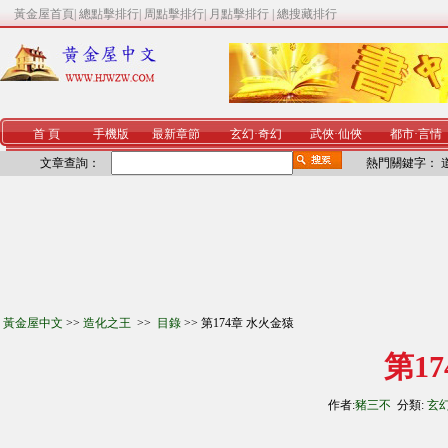
黃金屋首頁
|
總點擊排行
|
周點擊排行
|
月點擊排行
|
總搜藏排行
首 頁
手機版
最新章節
玄幻
·
奇幻
武俠
·
仙俠
都市
·
言情
文章查詢：
熱門關鍵字：
黃金屋中文
>>
造化之王
>>
目錄
>> 第174章 水火金猿
第1
作者:
豬三不
分類:
玄