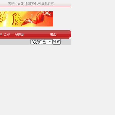
繁體中文版
|
收藏黃金屋
|
設為首頁
本
·
全部
移動版
書架