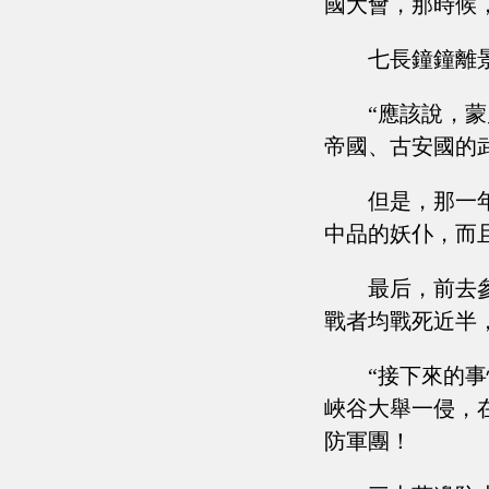
國大會，那時候
七長鐘鐘離
“應該說，
帝國、古安國的
但是，那一
中品的妖仆，而
最后，前去
戰者均戰死近半
“接下來的
峽谷大舉一侵，
防軍團！