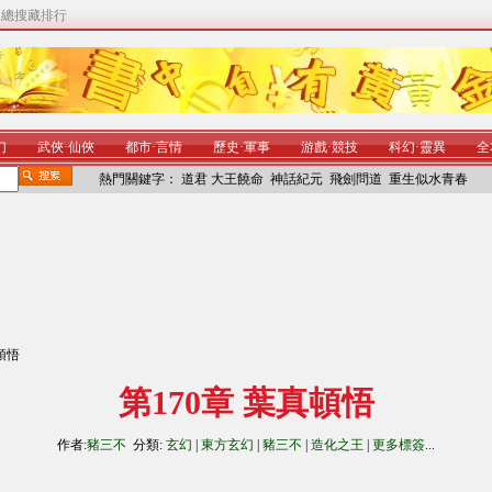
|
總搜藏排行
幻
武俠
·
仙俠
都市
·
言情
歷史
·
軍事
游戲
·
競技
科幻
·
靈異
全
熱門關鍵字：
道君
大王饒命
神話紀元
飛劍問道
重生似水青春
真頓悟
第170章 葉真頓悟
作者:
豬三不
分類:
玄幻
|
東方玄幻
|
豬三不
|
造化之王
|
更多標簽
...