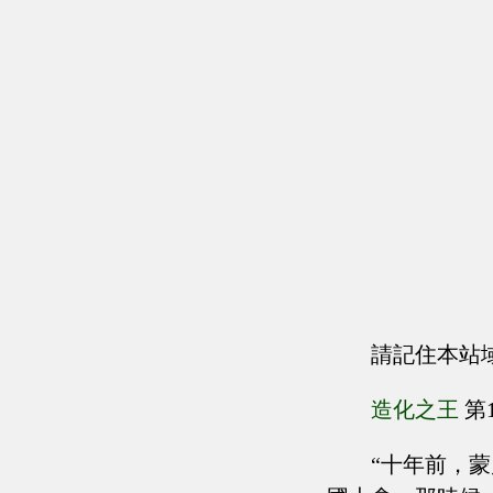
請記住本站
造化之王
第
“十年前，