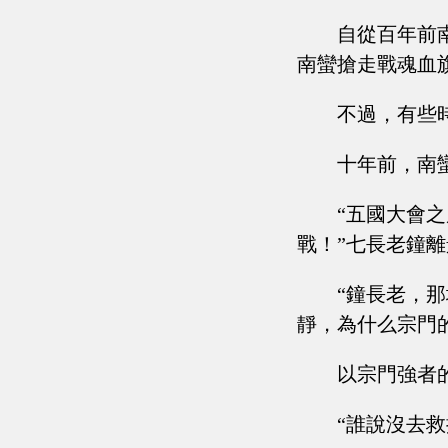
自從百年前
南蠻搶走戰魂血
不過，有些
十年前，南
“五國大會
戰！”七長老鐘
“鐘長老，
靜，為什么宗門
以宗門強者
“誰說沒去救