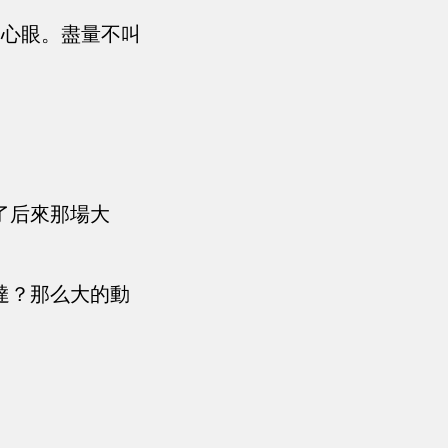
了心眼。盡量不叫
！
了后來那場大
達？那么大的動