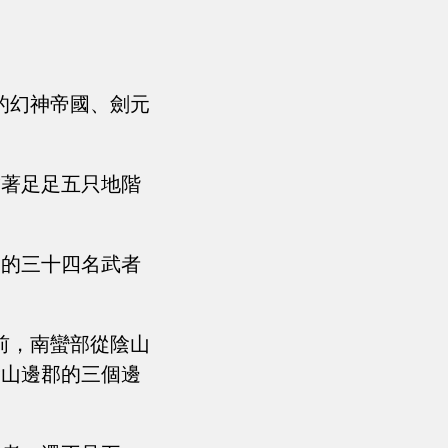
的幻神帝國、劍元
帶著足足五只地階
國的三十四名武者
前，南蠻部從陰山
陰山邊郡的三個邊