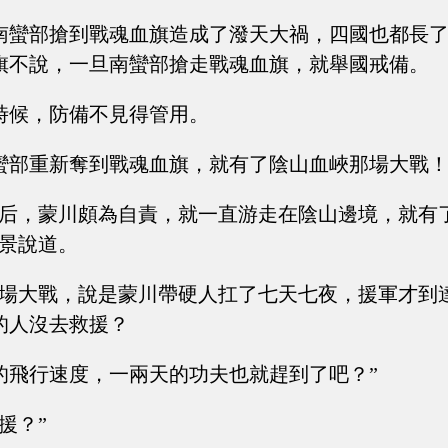
南蠻部搶到戰魂血旗造成了潑天大禍，四國也都長
旗不說，一旦南蠻部搶走戰魂血旗，就舉國戒備。
時候，防備不見得管用。
蠻部重新奪到戰魂血旗，就有了陰山血峽那場大戰
之后，蒙川頗為自責，就一直游走在陰山邊境，就有
離景說道。
那場大戰，說是蒙川帶硬人扛了七天七夜，援軍才到
的人沒去救援？
的飛行速度，一兩天的功夫也就趕到了吧？”
援？”