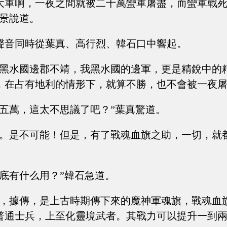
大軍啊，一夜之間就被二十萬蠻軍屠盡，而蠻軍戰
離景說道。
聲音同時從葉真、高行烈、韓石口中響起。
我黑水國邊郡不靖，我黑水國的邊軍，更是精銳中的
，在占有地利的情形下，就算不勝，也不會被一夜屠
死五萬，這太不思議了吧？”葉真驚道。
下。是不可能！但是，有了戰魂血旗之助，一切，就
到底有什么用？”韓石急道。
啊，據傳，是上古時期傳下來的魔神軍魂旗，戰魂血
普通士兵，上至化靈境武者。其戰力可以提升一到兩