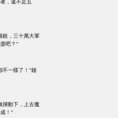
死者，還不足五
精銳，三十萬大軍
盡吧？”
都不一樣了！”鐘
旗揮動下，上古魔
成！”