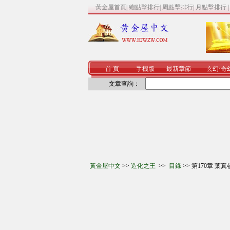
黃金屋首頁
|
總點擊排行
|
周點擊排行
|
月點擊排行
首 頁
手機版
最新章節
玄幻
·
奇
文章查詢：
黃金屋中文
>>
造化之王
>>
目錄
>> 第170章 葉