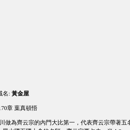
域名:
黃金屋
170章 葉真頓悟
蒙川做為齊云宗的內門大比第一，代表齊云宗帶著五