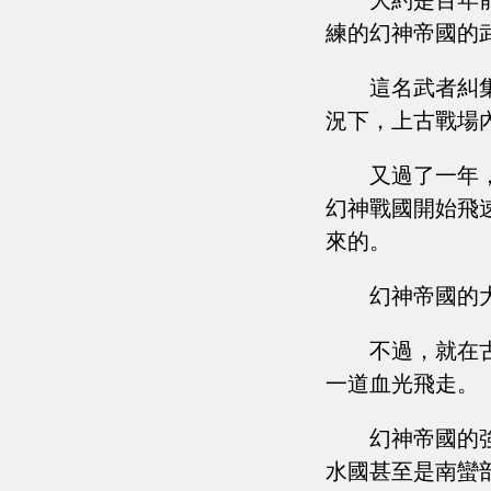
大約是百年
練的幻神帝國的
這名武者糾
況下，上古戰場
又過了一年
幻神戰國開始飛
來的。
幻神帝國的
不過，就在
一道血光飛走。
幻神帝國的
水國甚至是南蠻