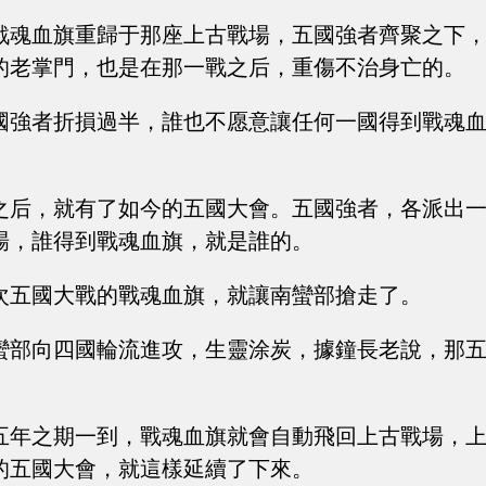
戰魂血旗重歸于那座上古戰場，五國強者齊聚之下
的老掌門，也是在那一戰之后，重傷不治身亡的。
國強者折損過半，誰也不愿意讓任何一國得到戰魂
。
之后，就有了如今的五國大會。五國強者，各派出
場，誰得到戰魂血旗，就是誰的。
次五國大戰的戰魂血旗，就讓南蠻部搶走了。
蠻部向四國輪流進攻，生靈涂炭，據鐘長老說，那
！
五年之期一到，戰魂血旗就會自動飛回上古戰場，
的五國大會，就這樣延續了下來。