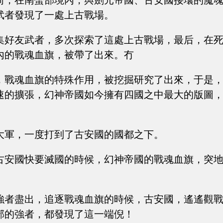
前，在南蠻部境內，與劍元帝國、古安國接壤的魔
武者發現了一處上古戰場。
集好友武者，多次探索了這處上古戰場，最后，在
內的戰魂血旗，被帶了出來。冇
，戰魂血旗的特殊作用，被挖掘研究了出來，于是
速的擴張，幻神帝國如今擁有四國之中最大的版圖
大軍，一度打到了古安國的國都之下。
古安國快要滅國的時候，幻神帝國的戰魂血旗，突
強者盡出，追逐戰魂血旗的時候，古安國，遙遙觀
部的強者，都發現了這一端倪！