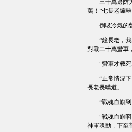
三十萬邊防
萬！”七長老鐘
倒吸冷氣的
“鐘長老，
對戰二十萬蠻軍
“蠻軍才戰
“正常情況
長老長嘆道。
“戰魂血旗
“戰魂血旗
神軍魂動，下至