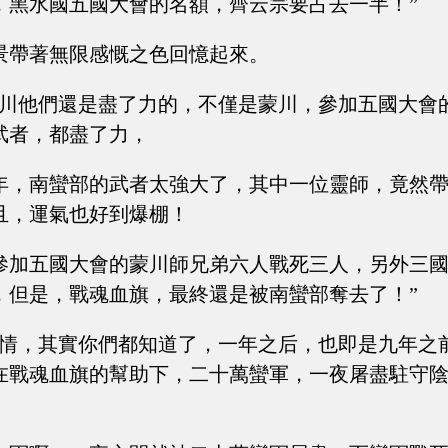
，黑水國五國大會的名額，齊云宗要占去一半！”
景帶著無限感慨之色回憶起來。
蒙川他們還是盡了力的，不僅是蒙川，參加五國大會
武者，都盡了力，
年，南蠻部的武者太強大了，其中一位靈師，竟然
且，運氣也好到爆棚！
參加五國大會的蒙川師兄弟六人戰死三人，另外三
，但是，戰魂血旗，最終還是被南蠻部奪去了！”
事情，其實你們都知道了，一年之后，也即是九年之
在戰魂血旗的幫助下，二十萬蠻軍，一夜屠盡駐守