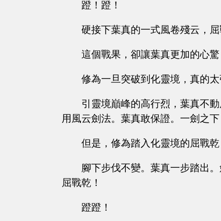
蹬！蹬！
硬接下葉真的一式風卷殘云，屈
這個戰果，卻讓葉真更加的心驚
修為一旦突破到化靈境，真的太
引靈境巔峰的高行烈，葉真不動
用風云劍法。葉真敢保證。一劍之下
但是，修為踏入化靈境的屈戰乾
腳下步伐不變。葉真一步踏出。
屈戰乾！
蹬蹬！