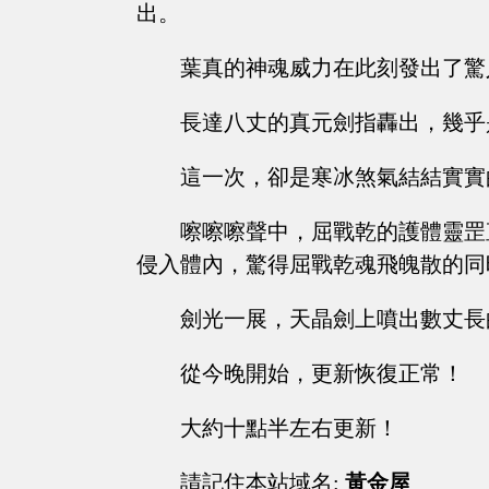
出。
葉真的神魂威力在此刻發出了驚
長達八丈的真元劍指轟出，幾乎
這一次，卻是寒冰煞氣結結實實
嚓嚓嚓聲中，屈戰乾的護體靈罡
侵入體內，驚得屈戰乾魂飛魄散的同
劍光一展，天晶劍上噴出數丈長
從今晚開始，更新恢復正常！
大約十點半左右更新！
請記住本站域名:
黃金屋