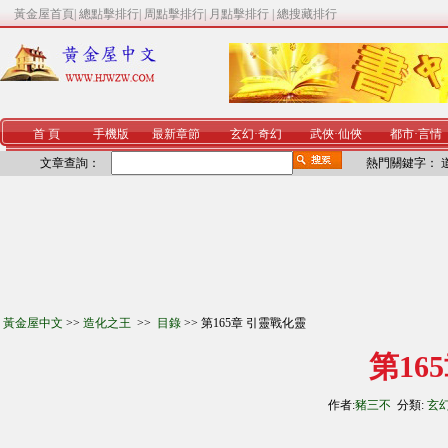
黃金屋首頁
|
總點擊排行
|
周點擊排行
|
月點擊排行
|
總搜藏排行
首 頁
手機版
最新章節
玄幻
·
奇幻
武俠
·
仙俠
都市
·
言情
文章查詢：
熱門關鍵字：
黃金屋中文
>>
造化之王
>>
目錄
>> 第165章 引靈戰化靈
第16
作者:
豬三不
分類:
玄