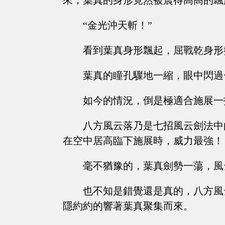
來，葉真的身形竟然被震得高高的飄
“金光沖天斬！”
看到葉真身形飄起，屈戰乾身形
葉真的瞳孔驟地一縮，眼中閃過
如今的情況，倒是極適合施展一
八方風云落乃是七招風云劍法中
在空中居高臨下施展時，威力最強！
毫不猶豫的，葉真劍勢一蕩，風
也不知是錯覺還是真的，八方風
隱約約的響著葉真聚集而來。