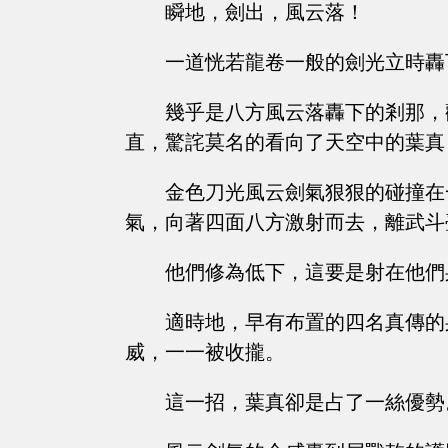
瞬地，劍出，風云落！
一道恍若龍卷一般的劍光立時轟
幾乎是八方風云落轟下的剎那，
直，驚詫莫名的看向了天空中的葉真
金色刀光風云劍氣狠狠的碰撞在
氣，向著四面八方激射而去，離武斗
他們修為低下，這要是射在他們
適時地，早有布置的四名真傳的
威，一一被收攏。
這一招，葉真卻是占了一絲優勢