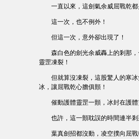
一直以來，這劍氣余威屈戰乾都
這一次，也不例外！
但這一次，意外卻出現了！
森白色的劍光余威轟上的剎那，
靈罡凍裂！
但就算沒凍裂，這股驚人的寒冰
冰，讓屈戰乾心膽俱顫！
催動護體靈罡一顫，冰封在護體
也許，這一顫耽誤的時間連半剎
葉真劍招都沒動，凌空撲向屈戰