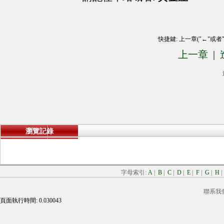
快捷鍵: 上一章("←"或者
上一章
|
瀏覽記錄
字母索引:
A
|
B
|
C
|
D
|
E
|
F
|
G
|
H
聯系我
頁面執行時間: 0.030043