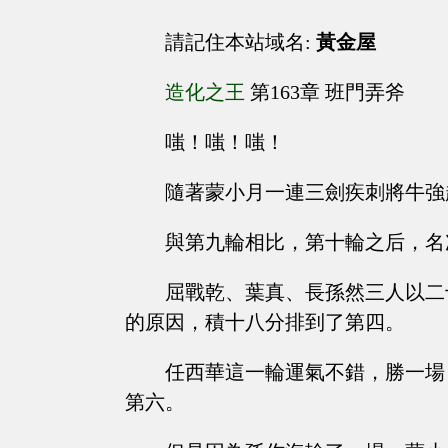
請記住本站域名:
黃金屋
造化之王
第163章 班門弄斧
嗤！嗤！嗤！
隨著蒙小月一連三劍疾刺將牛強
與第九輪相比，第十輪之后，名
屈戰乾、葉真、長孫然三人以二
的原因，積十八分排到了第四。
任西華這一輪運氣不錯，勝一場
第六。