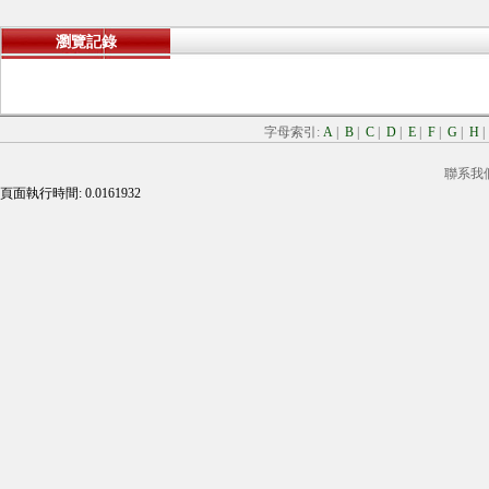
瀏覽記錄
字母索引:
A
|
B
|
C
|
D
|
E
|
F
|
G
|
H
聯系我
頁面執行時間: 0.0161932