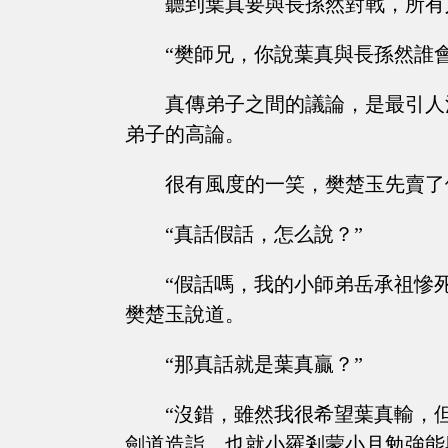
聽到葉真要與長孫然對戰，所有
“樊師兄，你說葉真與長孫然誰
真傳弟子之間的議論，是最引人
弟子的高論。
很有風度的一笑，樊楚玉先賣了
“真話假話，怎么說？”
“假話嗎，我的小師弟岳承祖慘
樊楚玉說道。
“那真話就是葉真贏？”
“沒錯，雖然我很希望葉真輸，
劍道造詣，也就小羅剎蒙小月勉強能