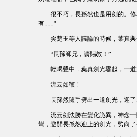
很不巧，長孫然也是用劍的。修
有......”
樊楚玉等人議論的時候，葉真與
“長孫師兄，請賜教！”
輕喝聲中，葉真劍光驟起，一道
流云如鞭！
長孫然隨手劈出一道劍光，迎了
流云劍法勝在變化詭異，神念一
彎，避開長孫然迎上的劍光，劈向了