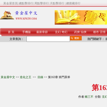
黃金屋首頁
|
總點擊排行
|
周點擊排行
|
月點擊排行
|
總搜藏排行
首 頁
手機版
最新章節
玄幻
·
奇幻
武俠
·
仙俠
都市
·
言情
文章查詢：
熱門關鍵字：
黃金屋中文
>>
造化之王
>>
目錄
>> 第163章 班門弄斧
第1
作者:
豬三不
分類:
玄