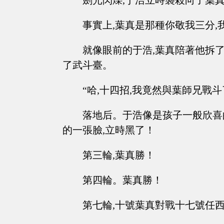
劍光閃爍,于浩立時襲殺向了葉
事實上,葉真是那種你敬我三分,
就像眼前的于浩,葉真陪著他拆了
了武斗臺。
“哈,十四招,我竟然與葉師兄戰
落地后。于浩像是孩子一般欣喜
的一張臉,立時黑了！
第三輪,葉真勝！
第四輪。葉真勝！
第七輪,十號葉真對戰十七號任