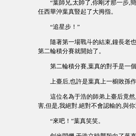
“葉師兄,太帥了,你剛才那一步,
任西華沖葉真豎起了大拇指。
“追星步！”
隨著第一場戰斗的結束,鐘長老也
第二輪積分賽就開始了。
第二輪積分賽,葉真的對手是一
上臺后,也許是葉真上一櫥敗孫
這位名為于浩的師弟上臺后竟然
害,但是,我絕對.絕對不會認輸的,
“來吧！”葉真笑笑。