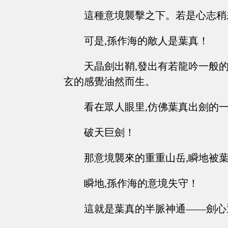
這種意境襲擊之下。若是心志稍
可是,孫作海的敵人是葉真！
天晶劍出鞘,發出有若龍吟一般的
玄的感覺油然而生。
看在眾人眼里,仿佛葉真出劍的一
破天巨劍！
那意境襲來的重重山岳,瞬地被
瞬地,孫作海的意境失守！
這就是葉真的半脈神通——劍心