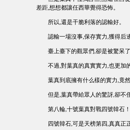
差距,想想都讓任西華覺得恐怖。
所以,還是干脆利落的認輸好。
認輸一場沒事,保存實力,獲得后
臺上臺下的觀眾們,卻是被驚呆了
不過,對葉真的真實實力,也更加
葉真到底擁有什么樣的實力,竟
但是,葉真帶給眾人的驚訝,卻不
第八輪,十號葉真對戰四號韓石
四號韓石,可是天榜第四,真真正