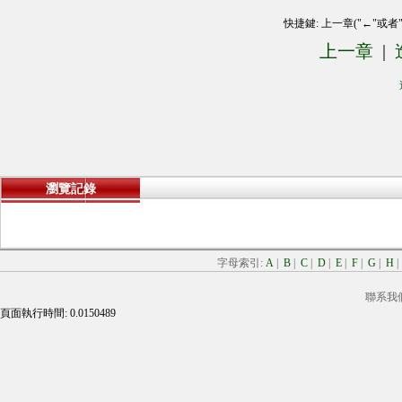
快捷鍵: 上一章("←"或者
上一章
|
瀏覽記錄
字母索引:
A
|
B
|
C
|
D
|
E
|
F
|
G
|
H
聯系我
頁面執行時間: 0.0150489