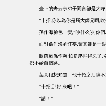
臺下的齊云宗弟子聞言卻是大嘩,
“十招,你以為你是屈大師兄啊,
孫作海臉色一變,“吵什么吵,你
面對孫作海的狂妄,葉真卻是一
眼前這孫作海,怕是壓抑得久了,
都不給自個路。
葉真很想知道。他十招之后搞不
“十招,那好,來吧！”
“請！”