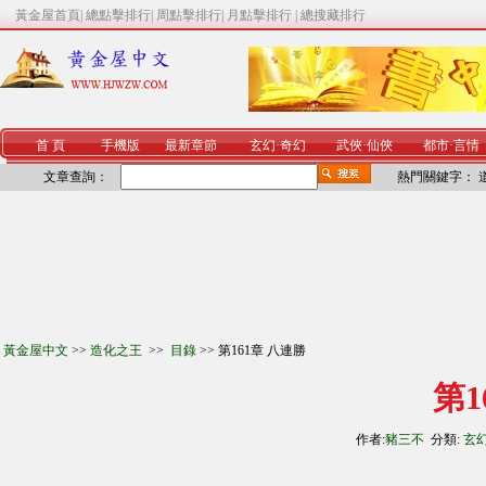
黃金屋首頁
|
總點擊排行
|
周點擊排行
|
月點擊排行
|
總搜藏排行
首 頁
手機版
最新章節
玄幻
·
奇幻
武俠
·
仙俠
都市
·
言情
文章查詢：
熱門關鍵字：
黃金屋中文
>>
造化之王
>>
目錄
>> 第161章 八連勝
第1
作者:
豬三不
分類:
玄