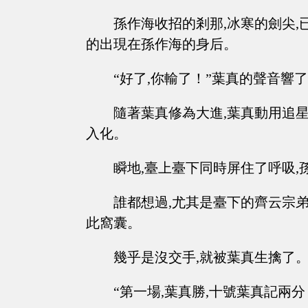
孫作海收招的剎那,冰寒的劍尖,
的出現在孫作海的身后。
“好了,你輸了！”葉真的聲音響
隨著葉真修為大進,葉真動用追星
入化。
瞬地,臺上臺下同時屏住了呼吸,
誰都想過,尤其是臺下的齊云宗弟
此窩囊。
幾乎是沒交手,就被葉真生擒了
“第一場,葉真勝,十號葉真記兩分