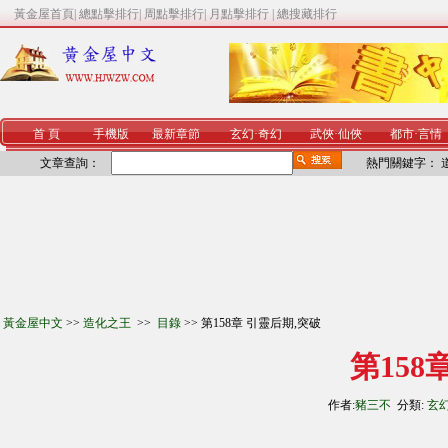
黃金屋首頁
|
總點擊排行
|
周點擊排行
|
月點擊排行
|
總搜藏排行
首 頁
手機版
最新章節
玄幻
·
奇幻
武俠
·
仙俠
都市
·
言情
文章查詢：
熱門關鍵字：
黃金屋中文
>>
造化之王
>>
目錄
>> 第158章 引靈后期,突破
第158
作者:
豬三不
分類:
玄