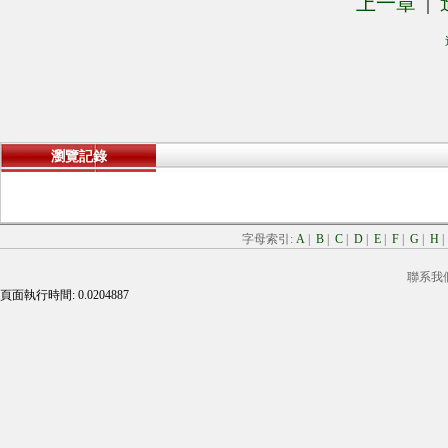
上一章
|
瀏覽記錄
字母索引:
A
|
B
|
C
|
D
|
E
|
F
|
G
|
H
聯系我
頁面執行時間: 0.0204887