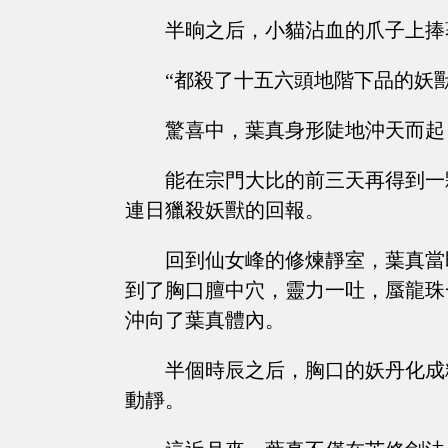
半晌之后，小貓沾血的爪子上捧
“都殺了十五六頭地階下品的妖
驚喜中，葉真身形陡地沖天而起
能在宗門大比的前三天再得到一
連日獵殺妖獸的回報。
回到仙女峰的修煉靜室，葉真當
到了胸口膻中穴，靈力一吐，蜃龍珠
沖向了葉真體內。
半個時辰之后，胸口的妖丹化成
動靜。