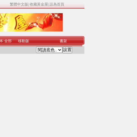
繁體中文版
|
收藏黃金屋
|
設為首頁
本
·
全部
移動版
書架