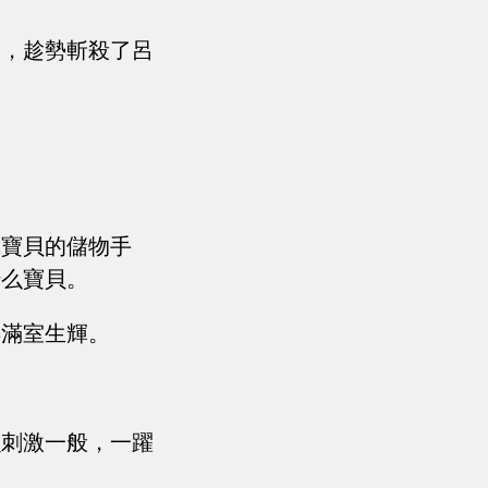
候，趁勢斬殺了呂
的寶貝的儲物手
什么寶貝。
得滿室生輝。
么刺激一般，一躍