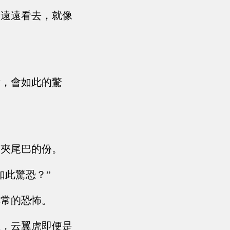
，遠遠看去，就像
后，會如此的驚
有夾尾巴的份。
如此驚恐？”
非常的恐怖。
在，云翼虎即便是