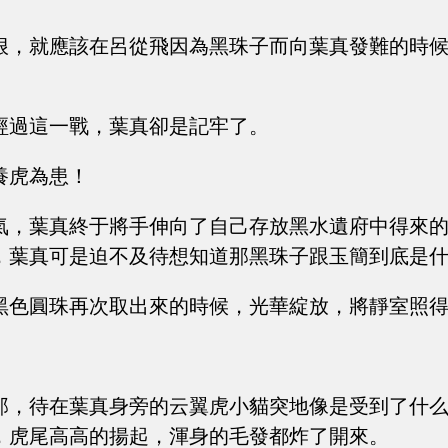
狠，就應該在呂從飛因為黑珠子而向葉真發難的時
。
經過這一戰，葉真卻是記牢了。
養虎為患！
氣，葉真終于將手伸向了自己存放黑水遺府中得來
，葉真可是迫不及待想知道那黑珠子跟玉簡到底是
黑色圓珠再次取出來的時候，光華綻放，將靜室照
那，待在葉真身旁的云翼虎小貓突地像是受到了什
，虎尾高高的揚起，渾身的毛發都炸了開來。