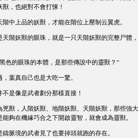
妖獸，也絕對不會打悚！
天階中上品的妖獸，才能在階位上壓制云翼虎。
是天階妖獸的眼珠，就是一只天階妖獸的完整尸體
。
這黑色的眼珠的本體，是那些傳說中的靈獸？”
過，葉真自己也是大吃一驚。
并不是像是武者劃分那樣直接！
為兇獸，人階妖獸、地階妖獸、天階妖獸，那些強
是能夠在機緣巧合之下開啟靈智，就會成為靈獸。
是鑄脈境的武者見了也要掉頭就跑的存在。