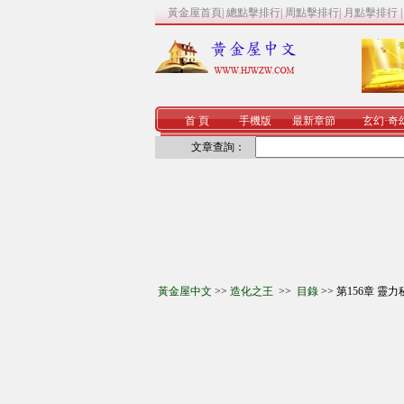
黃金屋首頁
|
總點擊排行
|
周點擊排行
|
月點擊排行
首 頁
手機版
最新章節
玄幻
·
奇
文章查詢：
黃金屋中文
>>
造化之王
>>
目錄
>> 第156章 靈