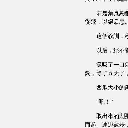
若是葉真夠
從飛，以絕后患
這個教訓，
以后，絕不
深吸了一口
鐲，等了五天了
西瓜大小的
“吼！”
取出來的剎
而起。連退數步