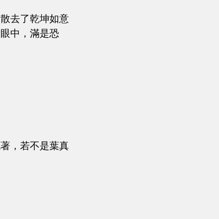
至散去了乾坤如意
虎眼中，滿是恐
吼著，若不是葉真