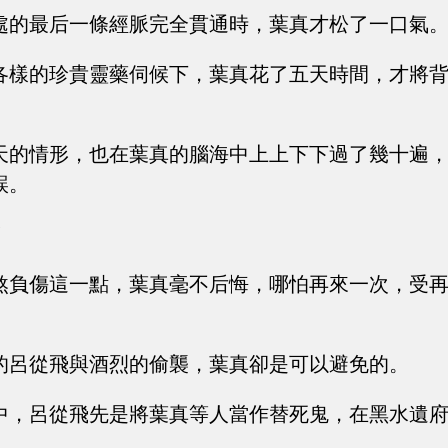
處的最后一條經脈完全貫通時，葉真才松了一口氣
各樣的珍貴靈藥伺候下，葉真花了五天時間，才將
天的情形，也在葉真的腦海中上上下下過了幾十遍
誤。
！
煞負傷這一點，葉真毫不后悔，哪怕再來一次，受
的呂從飛與酒烈的偷襲，葉真卻是可以避免的。
中，呂從飛先是將葉真等人當作替死鬼，在黑水遺
。