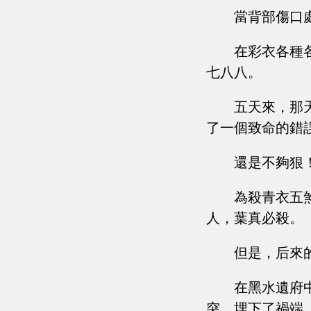
當背部傷口
在彩衣各種
七八八。
五天來，那
了一個致命的錯
還是不夠狠
為殺青衣五
人，葉真必殺。
但是，后來
在黑水遺府
突，埋下了禍端