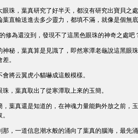
大眼珠，葉真研究了好半天，都沒有研究出寶貝之
論葉直輸送進去多少靈力，都填不滿，就像是個無
我的修為還沒到，發現不了這黑色眼珠的神奇之處吧？
的神秘，葉真算是見識了，即然寒潭老龜說這黑眼
會差。
不會將云翼虎小貓嚇成這般模樣。
眼珠，葉真取出了從寒潭取上來的玉簡。
簡，葉真還是知道的，在神魂力量能夠外放之前，
取。
剎那，一道信息潮水般的涌向了葉真的腦海，最先