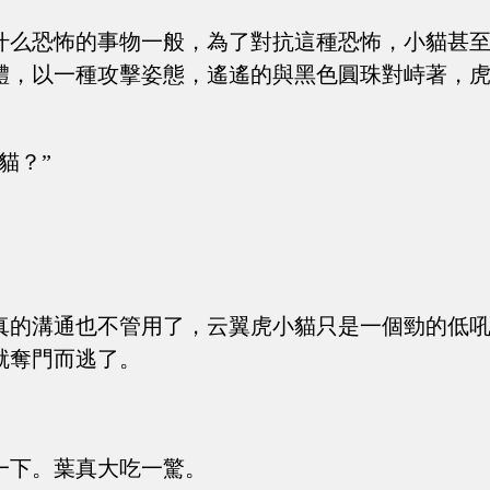
什么恐怖的事物一般，為了對抗這種恐怖，小貓甚
體，以一種攻擊姿態，遙遙的與黑色圓珠對峙著，
貓？”
真的溝通也不管用了，云翼虎小貓只是一個勁的低
就奪門而逃了。
一下。葉真大吃一驚。