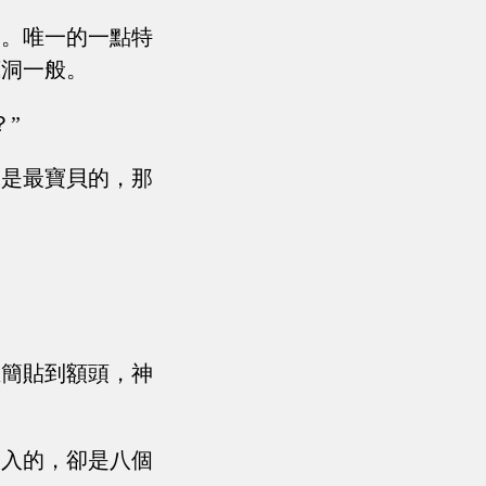
處。唯一的一點特
底洞一般。
”
珠是最寶貝的，那
玉簡貼到額頭，神
涌入的，卻是八個