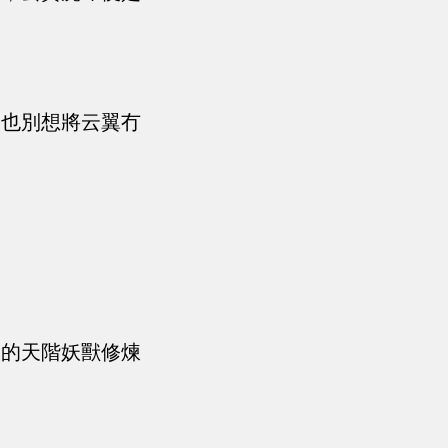
，也別想將云翼冇
大的天階妖獸修煉