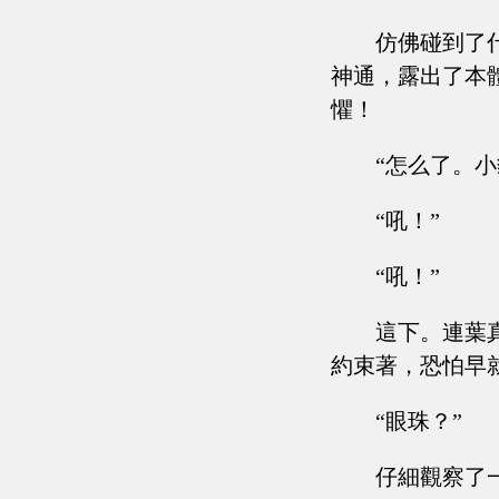
仿佛碰到了
神通，露出了本
懼！
“怎么了。小
“吼！”
“吼！”
這下。連葉
約束著，恐怕早
“眼珠？”
仔細觀察了