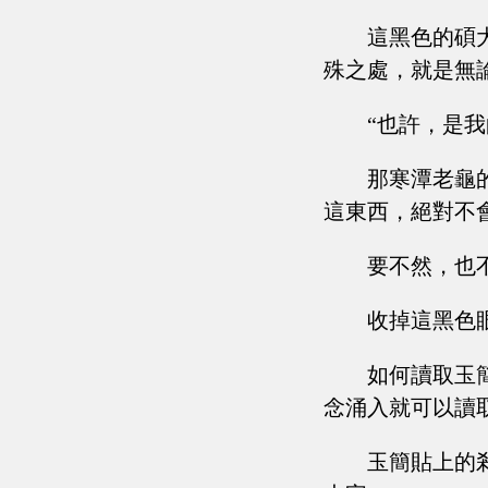
這黑色的碩
殊之處，就是無
“也許，是
那寒潭老龜
這東西，絕對不
要不然，也
收掉這黑色
如何讀取玉
念涌入就可以讀
玉簡貼上的