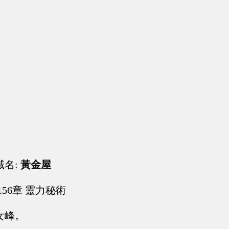
域名:
黃金屋
156章 靈力秘術
女峰。