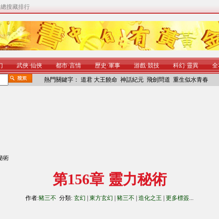
|
總搜藏排行
幻
武俠
·
仙俠
都市
·
言情
歷史
·
軍事
游戲
·
競技
科幻
·
靈異
全
熱門關鍵字：
道君
大王饒命
神話紀元
飛劍問道
重生似水青春
力秘術
第156章 靈力秘術
作者:
豬三不
分類:
玄幻
|
東方玄幻
|
豬三不
|
造化之王
|
更多標簽
...