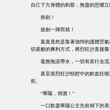
自己下方身體的剎那，無盡的恐懼立
挨劍！
拔劍一揮而就！
葉真竟然是靠著強悍的護體罡氣
切菜般的爽利方式，將烈狂沙直接梟
毫無拖泥帶水，一切有若行去流
甚至當烈狂沙頸腔中的鮮血狂噴
前。
“華陽，倒酒！”
一口飲盡華陽公主先前倒下的美