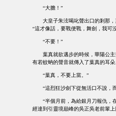
“大膽！”
大皇子朱泫喝叱聲出口的剎那，
“這才像話，要戰便戰，舞劍，我可
“不要！”
葉真就欲邁步的時候，華陽公主
有若蚊蚋的聲音就傳入了葉真的耳朵
“葉真，不要上當。”
“這烈狂沙劍下從無活口不說，
“半個月前，為給銀月刀報仇，
經達到引靈境巔峰的吳正吳老前輩上