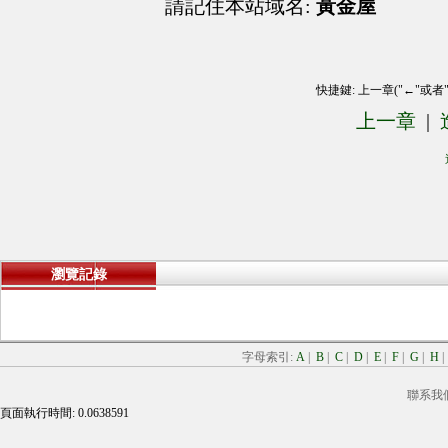
請記住本站域名:
黃金屋
快捷鍵: 上一章("←"或者
上一章
|
瀏覽記錄
字母索引:
A
|
B
|
C
|
D
|
E
|
F
|
G
|
H
聯系我
頁面執行時間: 0.0638591