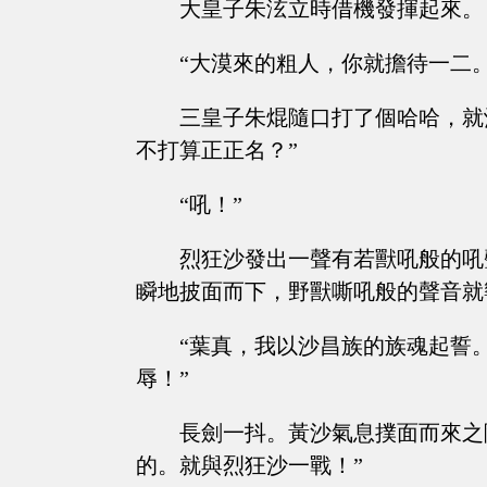
大皇子朱泫立時借機發揮起來。
“大漠來的粗人，你就擔待一二。
三皇子朱焜隨口打了個哈哈，就
不打算正正名？”
“吼！”
烈狂沙發出一聲有若獸吼般的吼
瞬地披面而下，野獸嘶吼般的聲音就
“葉真，我以沙昌族的族魂起誓
辱！”
長劍一抖。黃沙氣息撲面而來之
的。就與烈狂沙一戰！”