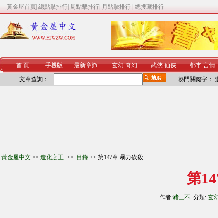
黃金屋首頁
|
總點擊排行
|
周點擊排行
|
月點擊排行
|
總搜藏排行
首 頁
手機版
最新章節
玄幻
·
奇幻
武俠
·
仙俠
都市
·
言情
文章查詢：
熱門關鍵字：
黃金屋中文
>>
造化之王
>>
目錄
>> 第147章 暴力砍殺
第1
作者:
豬三不
分類:
玄