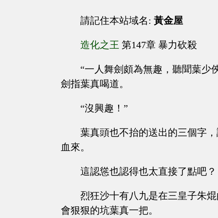
請記住本站域名:
黃金屋
造化之王
第147章 暴力砍殺
“一人舞劍頗為無趣，聽聞葉少
劍指葉真喝道。
“沒興趣！”
葉真頭也不抬的送出的三個字，
血來。
這認慫也認得也太直接了點吧？
烈狂沙十有八九是在三皇子朱焜
會狠狠的坑葉真一把。