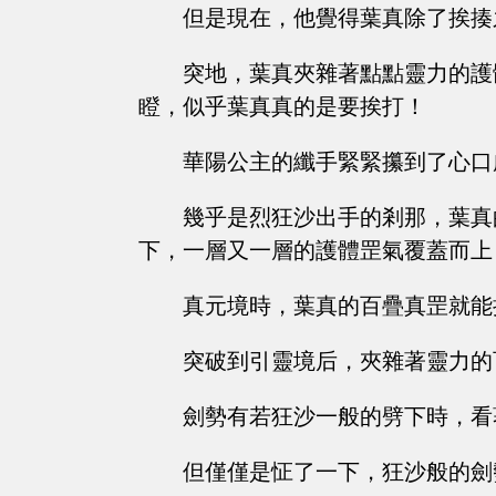
但是現在，他覺得葉真除了挨揍
突地，葉真夾雜著點點靈力的護
瞪，似乎葉真真的是要挨打！
華陽公主的纖手緊緊攥到了心口
幾乎是烈狂沙出手的剎那，葉真
下，一層又一層的護體罡氣覆蓋而上
真元境時，葉真的百疊真罡就能
突破到引靈境后，夾雜著靈力的
劍勢有若狂沙一般的劈下時，看
但僅僅是怔了一下，狂沙般的劍