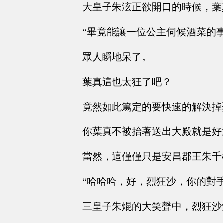
大皇子朱泫正欲開口的時候，葉
“畢竟能讓一位公主伺候酒菜的
眾人瞬地呆了。
葉真這也太狂了吧？
竟然如此篤定的要快速的解決掉
你葉真不被抬著送出大殿就是好
當然，這僅僅只是安昌郡王朱千
“哈哈哈，好，烈狂沙，你的對
三皇子朱焜的大笑聲中，烈狂沙