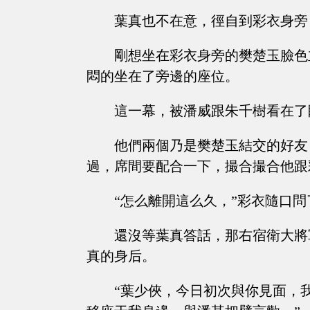
葉真也不在意，徑自到彩衣身旁
剛想坐在彩衣身旁的樊楚玉臉色
悶的坐在了旁邊的座位。
這一幕，被潘威跟朱千樹看在了
他們兩個乃是樊楚玉結交的好友
過，席間要配合一下，撮合撮合他跟
“怎么離開這么久，”彩衣隨口
還沒等葉真答話，那右宿衛大將
真的身后。
“葉少俠，今日初次與你見面，