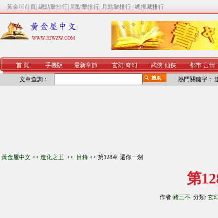
黃金屋首頁
|
總點擊排行
|
周點擊排行
|
月點擊排行
|
總搜藏排行
首 頁
手機版
最新章節
玄幻
·
奇幻
武俠
·
仙俠
都市
·
言情
文章查詢：
熱門關鍵字：
黃金屋中文
>>
造化之王
>>
目錄
>> 第128章 還你一劍
第1
作者:
豬三不
分類:
玄