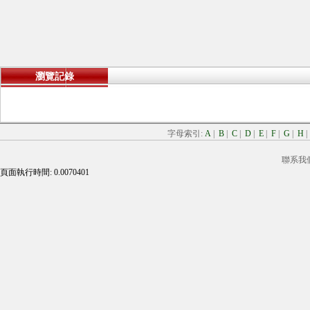
瀏覽記錄
字母索引:
A
|
B
|
C
|
D
|
E
|
F
|
G
|
H
聯系我
頁面執行時間: 0.0070401