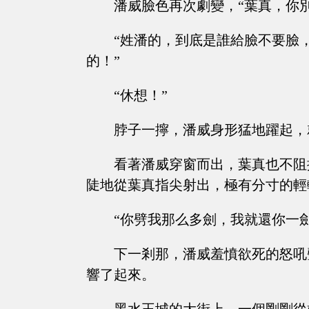
潘威臉色再次劇變，“葉真，你
“姓潘的，到底是誰給臉不要臉
的！”
“休想！”
脖子一擰，潘威身形猛地躍起，
看著潘威穿窗而出，葉真也不阻
陡地從葉真指尖射出，極有分寸的輕
“你劈我那么多劍，我就還你一劍
下一剎那，潘威羞憤欲死的怒吼
響了起來。