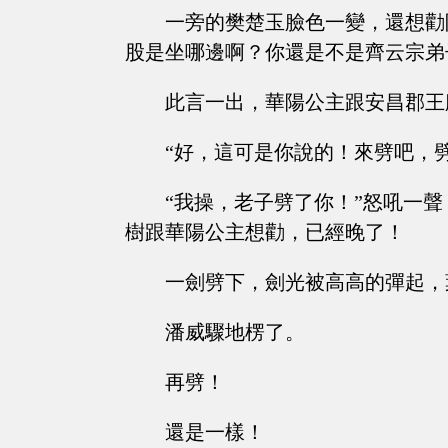
一旁的樊楚玉臉色一變，還想勸
股是坐哪邊啊？你還是不是齊云宗弟
此言一出，華陽公主跟安昌郡王
“好，這可是你說的！來劈吧，
“我操，老子劈了你！”怒吼一
樹跟華陽公主想勸，已經晚了！
一劍劈下，劍光被高高的彈起，
潘威驟地楞了。
再劈！
還是一樣！