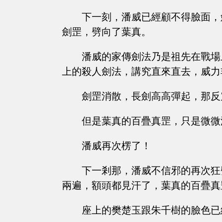
下一刻，潘威已經顧不得臉面，
劍罡，劈向了葉真。
潘威的家傳劍法乃是祖先在戰場
上的殺人劍法，講究直來直去，威力
劍罡消散，長劍高高彈起，那反
但是葉真的百疊真罡，只是微微
潘威再次楞了！
下一剎那，潘威不信邪的再次狂
兩遍，額頭都見汗了，葉真的百疊真
座上的樊楚玉跟朱千樹的臉色已