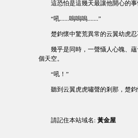
這恐怕是這幾天最讓他開心的事
“吼......嗚嗚嗚.......”
楚鈞懷中驚荒異常的云翼幼虎忍
幾乎是同時，一聲懾人心魄、蘊
個天空。
“吼！”
聽到云翼虎虎嘯聲的剎那，楚鈞
請記住本站域名:
黃金屋