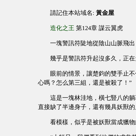
請記住本站域名:
黃金屋
造化之王
第124章 謀云翼虎
一塊警訊符陡地從陰山山脈飛出
幾乎是警訊符升起沒多久，正在
眼前的情景，讓楚鈞的雙手止不
心嗎？怎么第三組，還是被殺了！”
這是一塊林洼地，橫七豎八的躺
直接缺了半邊身子，還有幾具妖獸的
看模樣，似乎是被妖獸當成獵物