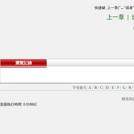
快捷鍵: 上一章("←"或者
上一章
|
瀏覽記錄
字母索引:
A
|
B
|
C
|
D
|
E
|
F
|
G
|
H
聯系我
頁面執行時間: 0.018662