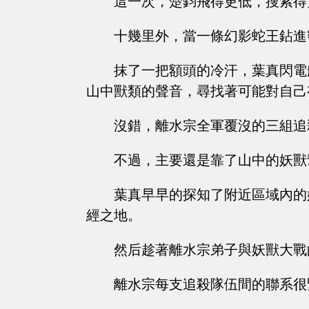
這一次，楚鈞飛得更低，搜索得
十幾里外，當一條幻影蛇王鉆進
抹了一把額頭的冷汗，葉真閃電
山中獸類的聲音，尋找著可能對自己
沒錯，離水宗全軍覆沒的三組追
不過，主要還是靠了山中的妖獸
葉真早早的探知了附近區域內的
經之地。
然后趁著離水宗弟子與妖獸大戰
離水宗每支追殺隊伍間的聯系很