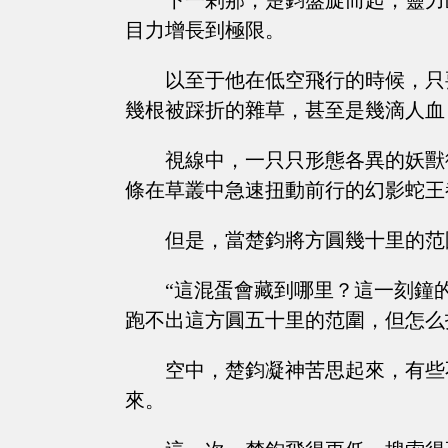
下一剎那，楚鈞盤旋而起，靈力
目力增長到極限。
以至于他在低空飛行的時候，只
幾根被踩折的雜草，甚至是幾滴人血
視線中，一只只形態各異的妖獸
條在草叢中急速扭動前行的幻影蛇王
但是，當楚鈞將方圓幾十里的范
“這混蛋會藏到哪里？這一刻鐘
跑不出這方圓五十里的范圍，但怎么
空中，楚鈞凝神苦思起來，有些
來。