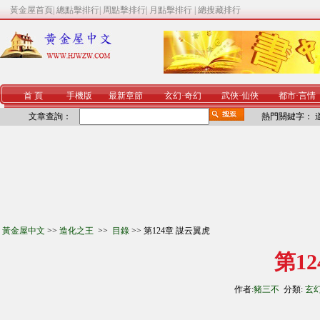
黃金屋首頁
|
總點擊排行
|
周點擊排行
|
月點擊排行
|
總搜藏排行
首 頁
手機版
最新章節
玄幻
·
奇幻
武俠
·
仙俠
都市
·
言情
文章查詢：
熱門關鍵字：
黃金屋中文
>>
造化之王
>>
目錄
>> 第124章 謀云翼虎
第1
作者:
豬三不
分類:
玄