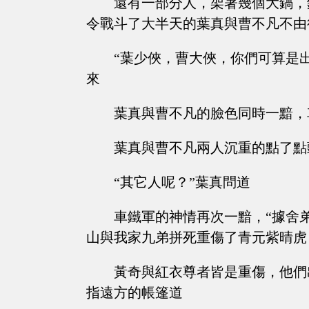
還有一部分人，架著幾個大鍋，
令戰斗了大半天的葉真與曹不凡不由
“葉少俠，曹大俠，你們可算是
來
葉真與曹不凡的臉色同時一黯，車鐵
葉真與曹不凡兩人沉重的點了點
“其它人呢？”葉真問道
車鐵軍的神情再次一黯，“據舍
山與我家九弟拼死重傷了青元紫晴虎
黃奇與紅衣尊者皆是重傷，他們
指遠方的帳篷道