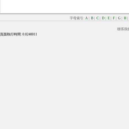
字母索引:
A
|
B
|
C
|
D
|
E
|
F
|
G
|
H
聯系我
頁面執行時間: 0.0240011