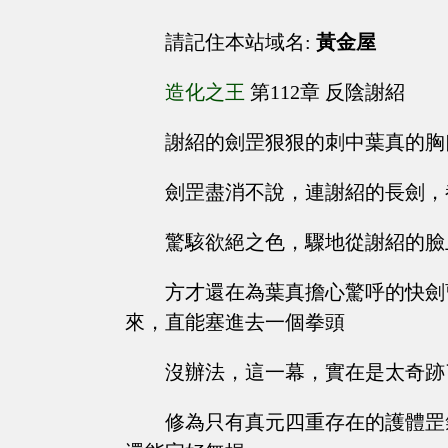
請記住本站域名:
黃金屋
造化之王
第112章 反陰謝紹
謝紹的劍罡狠狠的刺中葉真的胸
劍罡盡消不說，連謝紹的長劍，
驚駭欲絕之色，驟地從謝紹的臉
方才還在為葉真擔心驚呼的快劍
來，直能塞進去一個拳頭
沒辦法，這一幕，實在是太奇跡
修為只有真元四重存在的護體罡