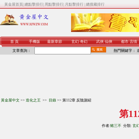
黃金屋首頁
|
總點擊排行
|
周點擊排行
|
月點擊排行
|
總搜藏排行
首 頁
手機版
最新章節
玄幻
·
奇幻
武俠
·
仙俠
都市
·
言情
文章查詢：
熱門關鍵字：
黃金屋中文
>>
造化之王
>>
目錄
>> 第112章 反陰謝紹
第1
作者:
豬三不
分類:
玄