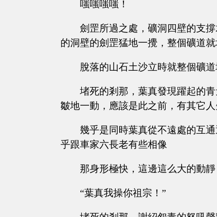
嗤嗤嗤嗤！
劍罡所過之處，礦洞四壁的支撐
的洞壁的劍罡猛地一攪，整個礦道就
脫落的山石土沙立時就整個礦道
堵死的剎那，葉真發現躍起的青
皺地一動，應該是此之前，有其它人
幾乎是同時葉真從不遠處的互通
乎跟車家六長老有些相像
那身形極快，這邊這么大的動靜
“葉真我操你祖宗！”