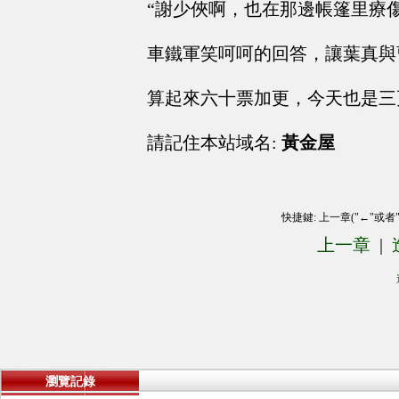
“謝少俠啊，也在那邊帳篷里療傷呢
車鐵軍笑呵呵的回答，讓葉真與
算起來六十票加更，今天也是三
請記住本站域名:
黃金屋
快捷鍵: 上一章("←"或者
上一章
|
瀏覽記錄