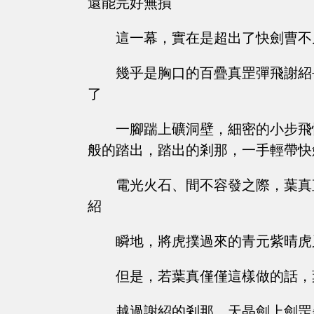
還能完好無損
這一幕，實在是超出了快劍曹不
幾乎是胸口的百疊真罡彈飛謝紹
了
一腳踹上礦洞壁，細密的小步飛
般的踏出，踏出的剎那，一手輕帶快
電光火石、間不容發之際，葉真
紹
瞬地，將虎撲過來的青元紫晴虎
但是，若葉真僅僅這樣做的話，
越過謝紹的剎那，天晶劍上劍罡