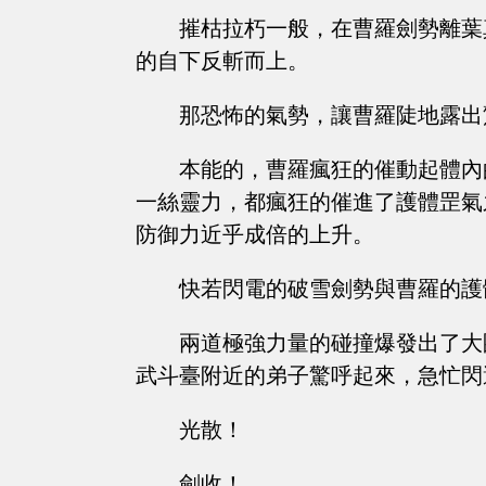
摧枯拉朽一般，在曹羅劍勢離葉
的自下反斬而上。
那恐怖的氣勢，讓曹羅陡地露出
本能的，曹羅瘋狂的催動起體內
一絲靈力，都瘋狂的催進了護體罡氣
防御力近乎成倍的上升。
快若閃電的破雪劍勢與曹羅的護
兩道極強力量的碰撞爆發出了大
武斗臺附近的弟子驚呼起來，急忙閃
光散！
劍收！