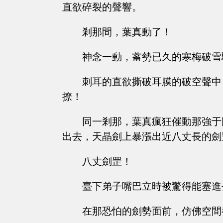
直欲碎裂的聲響。
剎那間，葉真動了！
神念一動，蓄勢已久的寒梅破雪
刺耳的直欲撕破耳膜的破空聲中
撩！
同一剎那，葉真瘋狂催動那強于
出去，天晶劍上暴漲出近八丈長的劍
八丈劍罡！
臺下弟子嘴巴立時被驚得能塞進
在那恐怕的劍勢面前，仿佛空間