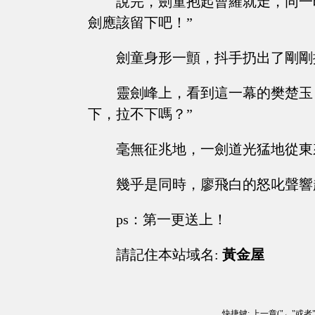
說完，劍童抱起曹羅就走，同一
劍應該留下吧！”
劍童身形一顫，抖手扔出了剛剛
靈劍峰上，看到這一幕的樊楚玉
下，拉不下嗎？”
毫無征兆地，一劍道光猛地從東
幾乎是同時，廖飛白的怒叱聲響
ps：第一更送上！
請記住本站域名:
黃金屋
快捷鍵: 上一章("←"或者