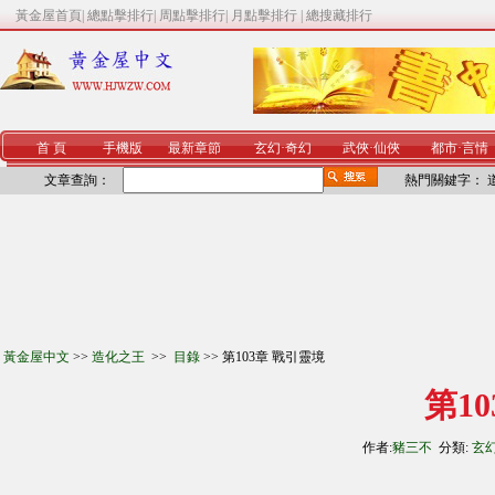
黃金屋首頁
|
總點擊排行
|
周點擊排行
|
月點擊排行
|
總搜藏排行
首 頁
手機版
最新章節
玄幻
·
奇幻
武俠
·
仙俠
都市
·
言情
文章查詢：
熱門關鍵字：
黃金屋中文
>>
造化之王
>>
目錄
>> 第103章 戰引靈境
第1
作者:
豬三不
分類:
玄