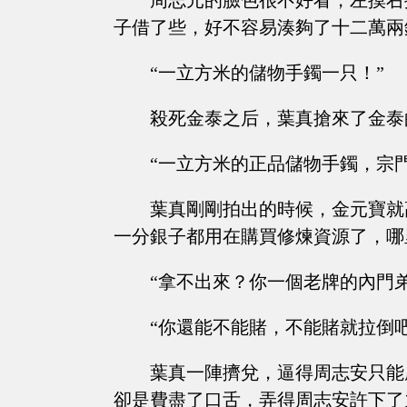
周志元的臉色很不好看，左摸右
子借了些，好不容易湊夠了十二萬兩
“一立方米的儲物手鐲一只！”
殺死金泰之后，葉真搶來了金泰
“一立方米的正品儲物手鐲，宗
葉真剛剛拍出的時候，金元寶就
一分銀子都用在購買修煉資源了，哪
“拿不出來？你一個老牌的內門
“你還能不能賭，不能賭就拉倒
葉真一陣擠兌，逼得周志安只能
卻是費盡了口舌，弄得周志安許下了