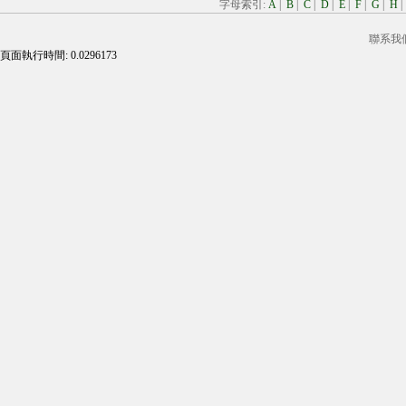
字母索引:
A
|
B
|
C
|
D
|
E
|
F
|
G
|
H
聯系我
頁面執行時間: 0.0296173