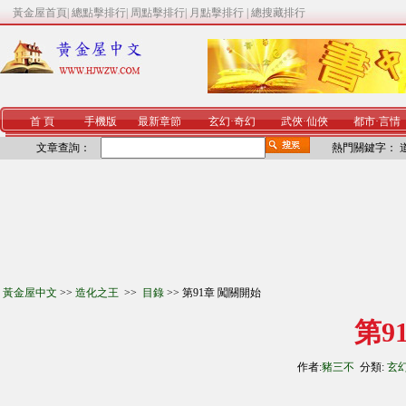
黃金屋首頁
|
總點擊排行
|
周點擊排行
|
月點擊排行
|
總搜藏排行
首 頁
手機版
最新章節
玄幻
·
奇幻
武俠
·
仙俠
都市
·
言情
文章查詢：
熱門關鍵字：
黃金屋中文
>>
造化之王
>>
目錄
>> 第91章 闖關開始
第9
作者:
豬三不
分類:
玄