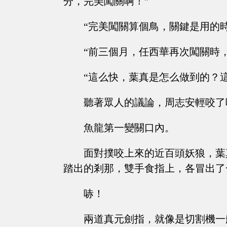
分，完美闖關啊！”
“完美闖關算個鳥，關鍵是用的
“前三個月，任西華再次闖關時
“這么快，葉真是怎么做到的？
聽著眾人的議論，周志安輕咬了
魚龍第一變關口內。
面對撲咬上來的近百頭妖狼，葉
踏出的剎那，雙手食指上，各冒出了
哧！
兩道真元劍指，就像是切割機一