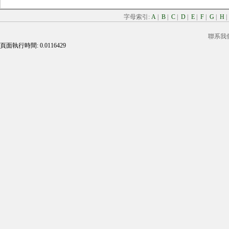
字母索引:
A
|
B
|
C
|
D
|
E
|
F
|
G
|
H
聯系我
頁面執行時間: 0.0116429