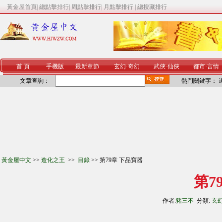
黃金屋首頁
|
總點擊排行
|
周點擊排行
|
月點擊排行
|
總搜藏排行
首 頁
手機版
最新章節
玄幻
·
奇幻
武俠
·
仙俠
都市
·
言情
文章查詢：
熱門關鍵字：
黃金屋中文
>>
造化之王
>>
目錄
>> 第79章 下品寶器
第7
作者:
豬三不
分類:
玄