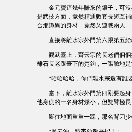
金元寶這幾年賺來的銀子，可沒
是武技方面，竟然精通數套長短互補
合那詭異的身材，竟然又連戰兩人。
直接將離水宗外門第六跟第五給
觀武臺上，齊云宗的長老們個個
離石長老跟臺下的楚鈞，一張臉地是
“哈哈哈哈，你們離水宗還有誰
臺下，離水宗外門第四剛要起身
他身側的一名身材矮小，但雙臂極長
腳往地面重重一踩，那名背刀少
“厲云沖，特來領教高招！”