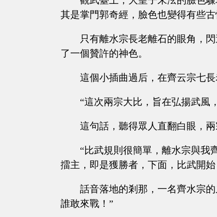
觀武臺上，大皇子朱泫的臉色驟
其是掌門郭奇經，臉色也變得有些古
只有離水宗長老離石的眼角，閃
了一個贊許的神色。
這個小插曲過后，在齊云宗七長
“這次兩宗大比，旨在弘揚武風
這句話，聽得眾人直翻白眼，兩
“比武規則很簡單，離水宗與我
擂主，即是獲勝者，下面，比武開始
話音落地的剎那，一名齊水宗的
誰敢來戰！”