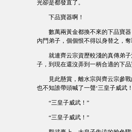
光卻是都發直了。
下品寶器啊！
數萬兩黃金都換不來的下品寶器
內門弟子，個個恨不得以身替之，奪
就連齊云宗資歷較淺的真傳弟子
子，到現在還沒弄到一柄合適的下品
見此懸賞，離水宗與齊云宗參戰
也不知誰帶頭喊了一聲‘三皇子威武
“三皇子威武！”
“三皇子威武！”