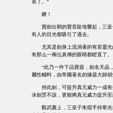
衷了。”
鏘！
寶劍出鞘的聲音陡地響起，三皇
有人的目光都吸引了過去。
尤其是劍身上流淌著的有若靈光
有那么一兩位真傳的眼睛都瞪直了。
“此乃一件下品寶器，劍名天晶
屬性輔料，由帝國著名的煉器大師胡
持此劍，可提升真元威力一成有
冰劍罡不說，更能將真元威力提升至
觀武臺上，三皇子朱焜手持寒光