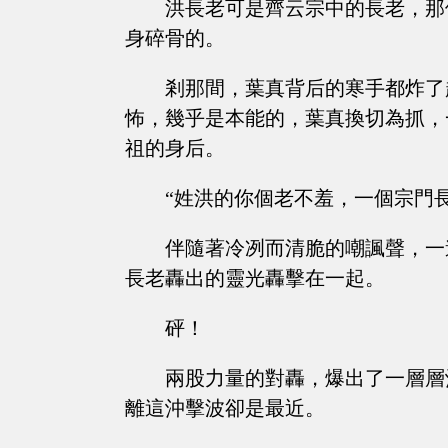
洪長老可是齊云宗中的長老，那
身碎骨的。
剎那間，葉真背后的寒手都炸了
怖，幾乎是本能的，葉真換切為抓，
祖的身后。
“姓洪的你個老不羞，一個宗門
伴隨著冷冽而清脆的嘲諷聲，一
長老轟出的靈光轟擊在一起。
砰！
兩股力量的對轟，爆出了一層層
離這沖擊波卻是最近。