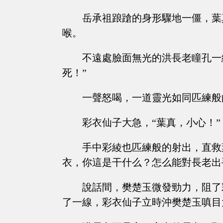
岳承祖踉蹌的身形驟地一僵，葉
喉。
不遠處臉面無光的洪長老瞳孔一
死！”
一聲怒喝，一道靈光如同匹練般
彩衣仙子大急，“葉真，小心！”
手中彩綾也匹練般的射出，直救
衣，你這是干什么？怎么能對長老出
說話間，樊楚玉微發勁力，阻了
了一線，彩衣仙子立時沖樊楚玉嗔目