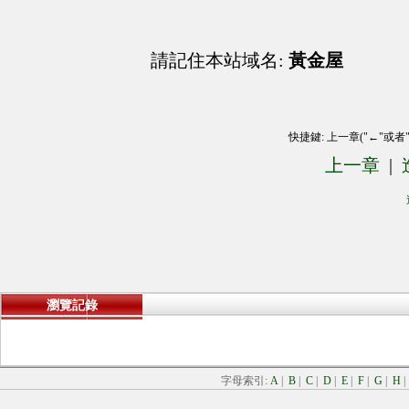
請記住本站域名:
黃金屋
快捷鍵: 上一章("←"或者
上一章
|
瀏覽記錄
字母索引:
A
|
B
|
C
|
D
|
E
|
F
|
G
|
H