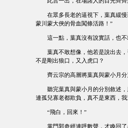
此言一出，在場諸人的目光齊齊
在眾多長老的逼視下，葉真緩慢
蒙川蒙大俠的骨血闖條活路！”
這一點，葉真沒有說實話，也不
葉真不敢想像，他若是說出去，
不是剛出狼口，又入虎口？
齊云宗的高層將葉真與蒙小月分
聽完葉真與蒙小月的分別敘述，
連孤兒寡老都欺負，真不是東西，我
“飛白，回來！”
掌門郭奇經連呼數聲，才喚回了