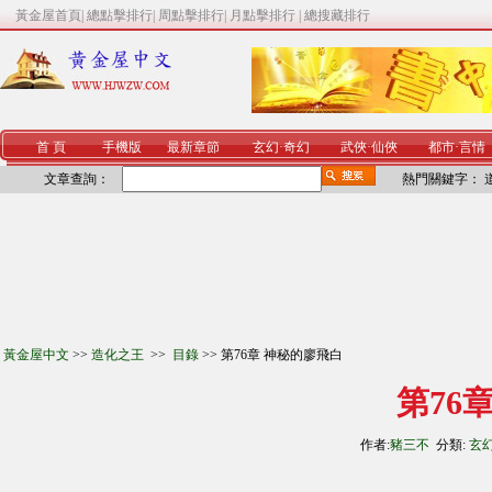
黃金屋首頁
|
總點擊排行
|
周點擊排行
|
月點擊排行
|
總搜藏排行
首 頁
手機版
最新章節
玄幻
·
奇幻
武俠
·
仙俠
都市
·
言情
文章查詢：
熱門關鍵字：
黃金屋中文
>>
造化之王
>>
目錄
>> 第76章 神秘的廖飛白
第76
作者:
豬三不
分類:
玄