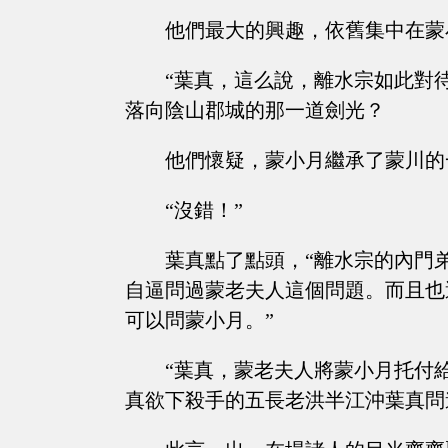
他們最大的興趣，依舊集中在蒙
“葉真，這么說，離水宗如此對
落向陰山郡城的那一道劍光？
他們懷疑，蒙小月繼承了蒙川的
“沒錯！”
葉真點了點頭，“離水宗的內門
自逼問過蒙老夫人這個問題。而且也
可以問蒙小月。”
“葉真，蒙老夫人將蒙小月托付
真欲下殺手的五長老洪半江沖葉真問