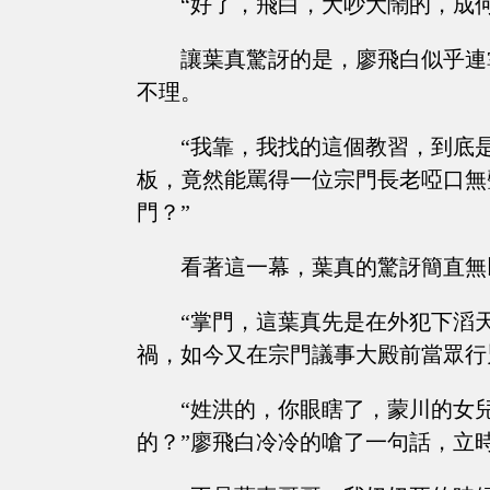
“好了，飛白，大吵大鬧的，成
讓葉真驚訝的是，廖飛白似乎連
不理。
“我靠，我找的這個教習，到底
板，竟然能罵得一位宗門長老啞口無
門？”
看著這一幕，葉真的驚訝簡直無
“掌門，這葉真先是在外犯下滔
禍，如今又在宗門議事大殿前當眾行兇，實
“姓洪的，你眼瞎了，蒙川的女
的？”廖飛白冷冷的嗆了一句話，立