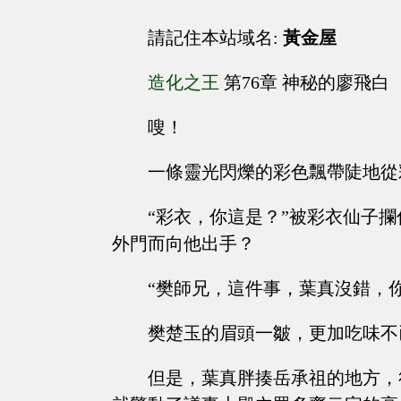
請記住本站域名:
黃金屋
造化之王
第76章 神秘的廖飛白
嗖！
一條靈光閃爍的彩色飄帶陡地從
“彩衣，你這是？”被彩衣仙子
外門而向他出手？
“樊師兄，這件事，葉真沒錯，
樊楚玉的眉頭一皺，更加吃味不
但是，葉真胖揍岳承祖的地方，