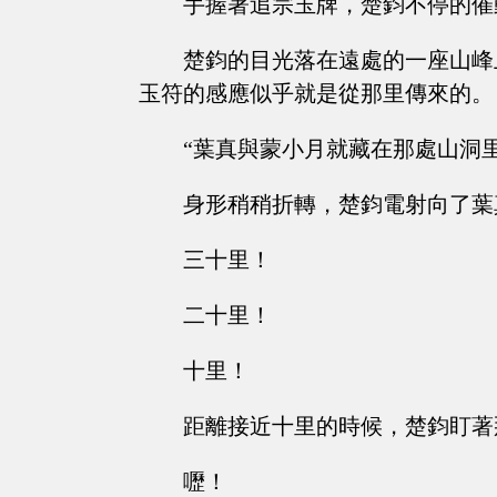
手握著追宗玉牌，楚鈞不停的催
楚鈞的目光落在遠處的一座山峰
玉符的感應似乎就是從那里傳來的。
“葉真與蒙小月就藏在那處山洞里
身形稍稍折轉，楚鈞電射向了葉
三十里！
二十里！
十里！
距離接近十里的時候，楚鈞盯著
嚦！