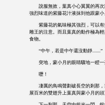
說服無效，葉真小心翼翼的再次
強烈味道的紫藤花汁液抹到他跟蒙小
紫藤花的氣味極其強烈，可以有
雕王的注意。而且葉真的動作極為輕
食物。
“中午，若是中午還沒動靜.......”
突地，蒙小月的眼睛驟地一瞪一
嚦！
凄厲的鳥鳴聲劃破長空的剎那，
展百米的雙翅升上葉真與蒙小月的頭
下一剎那，天空中銀光一閃，銀