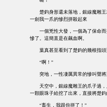
嘶！
楚鈞身形還未落地，銀線魔雕王
一劍我一爪的慘烈拼殺起來
一個兇性大發，一個為了保命而
慘了。這簡直是在飆血啊。
葉真甚至看到了楚鈞的幾根指頭
“啊！”
突地，一性凄厲異常的慘叫聲將
天空中，銀線魔雕王的爪子過，
一顆眼珠子給挖了出來，直接將楚鈞
“畜生，我跟你拼了！”