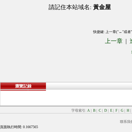
請記住本站域名:
黃金屋
快捷鍵: 上一章("←"或者
上一章
|
瀏覽記錄
字母索引:
A
|
B
|
C
|
D
|
E
|
F
|
G
|
H
聯系我
頁面執行時間: 0.1667565