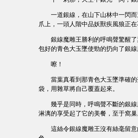
一道銀線，在山下山林中一閃而
爪上，一頭人階中品妖獸疾風狼正在
銀線魔雕王勝利的呼鳴聲驚醒了
包好的青色大玉墜使勁的扔向了銀線
嚓！
當葉真看到那青色大玉墜準確的
袋，用雜草將自己覆蓋起來。
幾乎是同時，呼鳴聲不斷的銀線
淋漓的享受起了它的美餐，至于窩巢
這絲令銀線魔雕王沒有絲毫留意