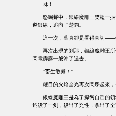
咻！
怒鳴聲中，銀線魔雕王雙翅一振
道銀線，追向了楚鈞。
這一次，葉真卻是看得真切——
再次出現的剎那，銀線魔雕王所
閃電霹靂一般沖了過去。
“畜生敢爾！”
耀目的火焰全光再次閃爍起來，
銀線魔雕王是為了捍衛自己的領
鈞殺了一劍，殺出了兇性，拿出了全