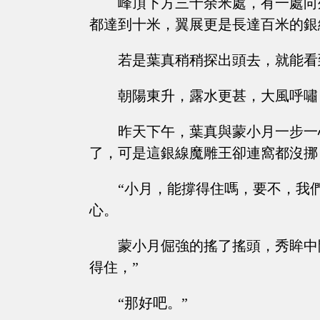
峰頂下方三十余米處，有一處向
都達到十米，翼展更是長達百米的銀
若是葉真稍稍探出頭去，就能看
朝陽東升，露水更甚，大風呼嘯
昨天下午，葉真與蒙小月一步一
了，可是這銀線魔雕王卻連窩都沒挪
“小月，能撐得住嗎，要不，我
心。
蒙小月倔強的搖了搖頭，秀眸中
得住，”
“那好吧。”