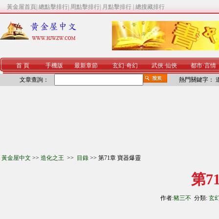
黃金屋首頁
|
總點擊排行
|
周點擊排行
|
月點擊排行
|
總搜藏排行
首 頁
手機版
最新章節
玄幻
·
奇幻
武俠
·
仙俠
都市
·
言情
文章查詢：
熱門關鍵字：
黃金屋中文
>>
造化之王
>>
目錄
>> 第71章 寶器爆靈
第7
作者:
豬三不
分類:
玄