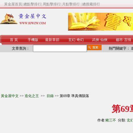
黃金屋首頁
|
總點擊排行
|
周點擊排行
|
月點擊排行
|
總搜藏排行
首 頁
手機版
最新章節
玄幻
·
奇幻
武俠
·
仙俠
都市
·
言情
文章查詢：
熱門關鍵字：
黃金屋中文
>>
造化之王
>>
目錄
>> 第69章 準真傳隕落
第6
作者:
豬三不
分類:
玄