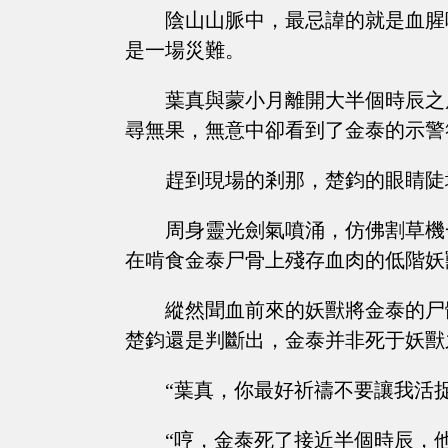
陰山山脈中，最忌諱的就是血腥
是一場災難。
葉真與蒙小月離開大半個時辰之
尋無果，無意中卻看到了金泰的示警
趕到現場的剎那，楚鈞的眼睛陡
周身靈光劍氣噴涌，仿佛割草機
在啃食金泰尸骨上殘存血肉的低階妖
縱然聞血前來的妖獸將金泰的尸
楚鈞還是判斷出，金泰并非死于妖獸
“葉真，你最好祈禱不要讓我活
“哼，金泰死了接近半個時辰，