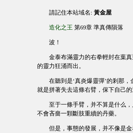
請記住本站域名:
黃金屋
造化之王
第69章 準真傳隕落
波！
金泰布滿靈力的右拳輕封在葉真
的靈力狂涌而出。
在聽到是‘真炎爆靈彈’的剎那
就是拼著失去這條右臂，保下自己的
至于一條手臂，并不算是什么，
不會吝嗇一顆斷肢重續的丹藥。
但是，事態的發展，并不像是金