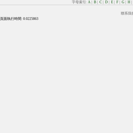
字母索引:
A
|
B
|
C
|
D
|
E
|
F
|
G
|
H
聯系我
頁面執行時間: 0.0225863