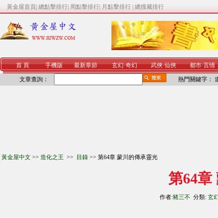
黃金屋首頁
|
總點擊排行
|
周點擊排行
|
月點擊排行
|
總搜藏排行
首 頁
手機版
最新章節
玄幻
·
奇幻
武俠
·
仙俠
都市
·
言情
文章查詢：
熱門關鍵字：
黃金屋中文
>>
造化之王
>>
目錄
>> 第64章 蒙川的傳承靈光
第64
作者:
豬三不
分類:
玄