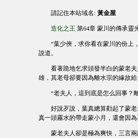
請記住本站域名:
黃金屋
造化之王
第64章 蒙川的傳承靈
“葉少俠，求你看在蒙川的份上
說道。
看著跪地乞求頭發半白的蒙老夫
雄，其老母卻要因為離水宗的緣故給
“老夫人，這到底是怎么回事？
好說歹說，葉真總算勸起了蒙老
真一頭霧水的帶走蒙小月，還會因為
蒙老夫人卻是極為爽快，三言兩