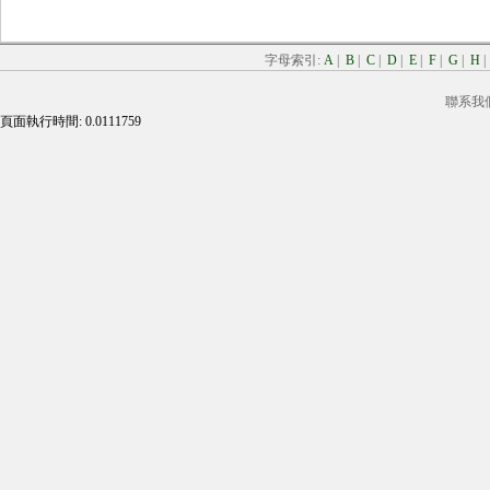
字母索引:
A
|
B
|
C
|
D
|
E
|
F
|
G
|
H
聯系我
頁面執行時間: 0.0111759