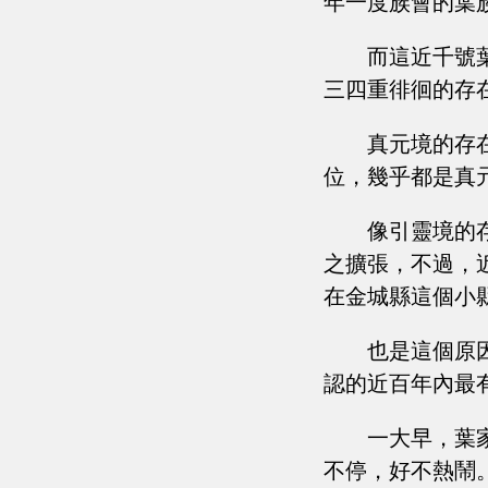
年一度族會的葉
而這近千號
三四重徘徊的存
真元境的存
位，幾乎都是真
像引靈境的
之擴張，不過，
在金城縣這個小
也是這個原
認的近百年內最
一大早，葉
不停，好不熱鬧