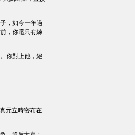
弟子，如今一年過
年前，你還只有練
人。你對上他，絕
的真元立時密布在
神色，隨后大喜：