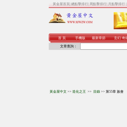
黃金屋首頁
|
總點擊排行
|
周點擊排行
|
月點擊排行
首 頁
手機版
最新章節
玄幻
·
奇
文章查詢：
黃金屋中文
>>
造化之王
>>
目錄
>> 第55章 族會