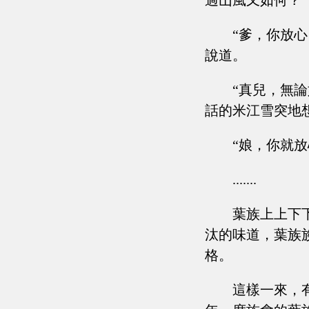
過山風又如何？
“爹，你放
說道。
“真兒，無論
話的米江雪突地
“娘，你就放
.......
葉族上上下
汰的味道，葉族
格。
這樣一來，