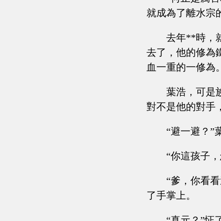
就成為了離水宗
去年**時
去了，他的修為
血一重的一修為
葉浩，可是
對不是他的對手
“避一避？
“你這孩子，
“爹，你看
了手掌上。
“真元？”