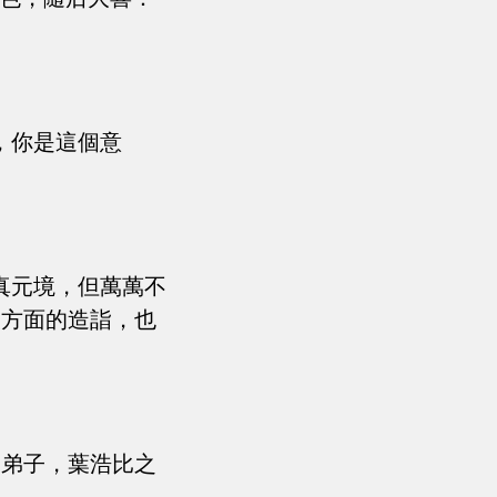
，你是這個意
真元境，但萬萬不
技方面的造詣，也
的弟子，葉浩比之