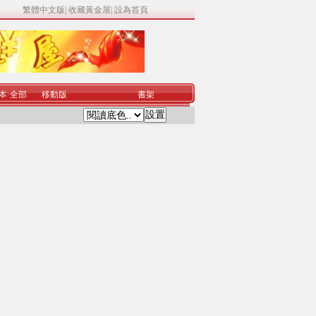
繁體中文版
|
收藏黃金屋
|
設為首頁
本
·
全部
移動版
書架