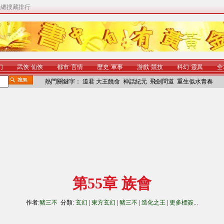
|
總搜藏排行
幻
武俠
·
仙俠
都市
·
言情
歷史
·
軍事
游戲
·
競技
科幻
·
靈異
全
熱門關鍵字：
道君
大王饒命
神話紀元
飛劍問道
重生似水青春
第55章 族會
作者:
豬三不
分類:
玄幻
|
東方玄幻
|
豬三不
|
造化之王
|
更多標簽
...