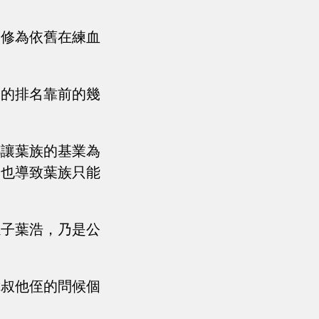
子修為依舊在練血
。
中的排名靠前的幾
都讓葉族的基業為
這也導致葉族只能
孫子葉浩，乃是公
你叔他侄的問候個