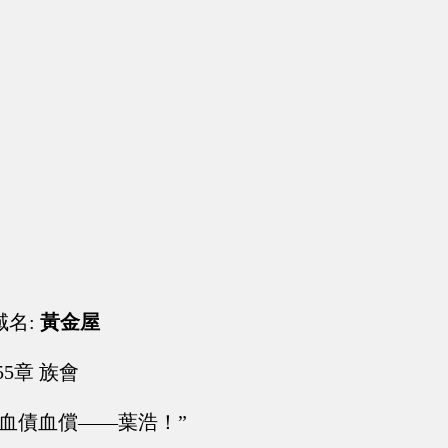
域名:
黃金屋
55章 族會
，血債血償——葉浩！”