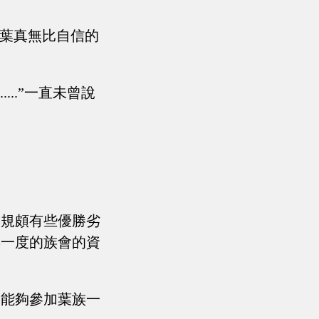
”葉真無比自信的
..”一直未曾說
族規頗有些優勝劣
年一度的族會的資
，能夠參加葉族一