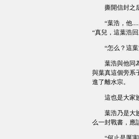
撕開信封之
“葉浩，他.
“真兒，這葉浩
“怎么？這
葉浩與他同
與葉真這個旁系
進了離水宗。
這也是大家
葉浩乃是大
么一封戰書，應
“何止是厲