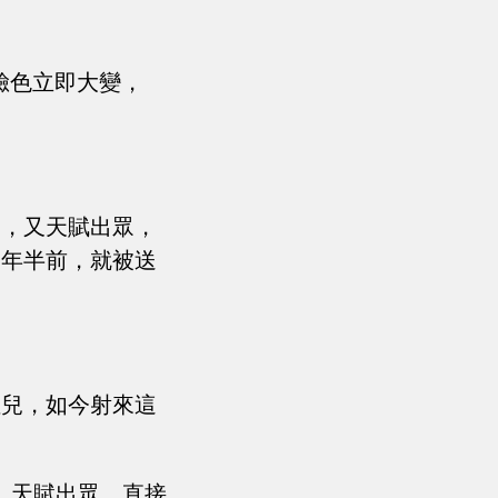
的臉色立即大變，
弟，又天賦出眾，
兩年半前，就被送
侄兒，如今射來這
，天賦出眾，直接