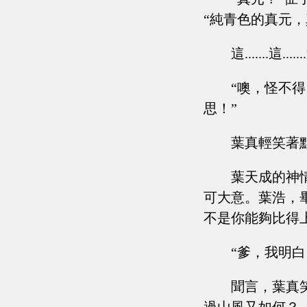
“純青色的真元
這.......
“噢，怪不
思！”
葉真輕笑著
葉天成的神
可大意。葉浩，
不是你能夠比得
“爹，我明白
聞言，葉真