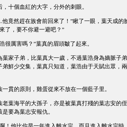
后，十個血紅的大字，分外的刺眼。
.....他竟然趕在族會前回來了！”瞅了一眼，葉天成
回來了，要不你避一避吧？”
葉浩很厲害嗎？”葉真的眉頭皺了起來。
為葉家子弟，比葉真大一歲，不過葉浩身為嫡脈子
子弟鮮少交集，葉真只知道，葉浩由于天賦出眾，
族一貫的原則，雞蛋從來不放在一個藍子里。
族老葉海平的大孫子，亦是被葉真打殘的葉志安的
該是要為葉志安報仇。
害啊！他比你早一年進入離水宗，而且進入離水宗時