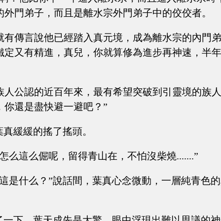
的外門弟子，而且是離水宗外門弟子中的佼佼者。
，就有傳言說他已經踏入真元境，成為離水宗的內門
鐵定又有精進，真兒，你就算修為進步再神速，半
。
族人公認的近百年來，最有希望突破到引靈境的族
，你還是盡快避一避吧？”
”葉真緩緩的搖了搖頭。
怎么這么倔呢，留得青山在，不怕沒柴燒.......”
看這是什么？”說話間，葉真心念微動，一層純青色
怔了一下，葉天成先是大驚，眼中浮現出難以思議的