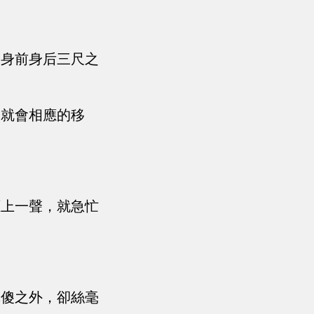
子身前身后三尺之
圈就會相應的移
應上一聲，就急忙
真傻之外，卻絲毫