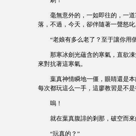
刷！
毫無意外的，一如即往的，一道
落，不過，今天，卻伴隨著一聲怒叱
“老娘有多么老了？至于讓你用
那寒冰劍光蘊含的寒氣，直欲凍
來對抗著這寒氣。
葉真神情瞬地一僵，眼睛還是本
每次都玩這么一手，這廖教習是不是很無聊.
嗚！
就在葉真腹誹的剎那，破空而來
“玩真的？”