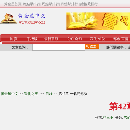
黃金屋首頁
|
總點擊排行
|
周點擊排行
|
月點擊排行
|
總搜藏排行
首 頁
手機版
最新章節
玄幻
·
奇幻
武俠
·
仙俠
都市
·
言情
文章查詢：
熱門關鍵字：
黃金屋中文
>>
造化之王
>>
目錄
>> 第42章 一氣混元功
第4
作者:
豬三不
分類:
玄