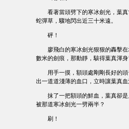
看著當頭劈下的寒冰劍光，葉真
蛇彈草，驟地閃出近三十米遠。
砰！
廖飛白的寒冰劍光狠狠的轟擊在
數米的劍痕，那動靜，駭得葉真渾身
用手一摸，額頭處剛剛長好的頭
出一道道淺薄的血口，立時讓葉真血
抹了一把額頭的鮮血，葉真卻是
被那道寒冰劍光一劈兩半？
刷！