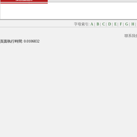
字母索引:
A
|
B
|
C
|
D
|
E
|
F
|
G
|
H
聯系我
頁面執行時間: 0.0106832