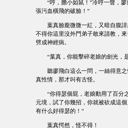
“哼，膽小如鼠！”冷哼一聲，
張污血橫飛的破臉！”
葉真臉龐微微一紅，又暗自腹誹
不得你這里沒外門弟子敢來請教，來
劈成神經病。
“葉真，你能擊碎老娘的劍光，
聽廖飛白這么一問，一絲得意之
真性情，那才叫有古怪。
“你得瑟個屁，老娘動用了百分
元境，試了你幾招，你就被砍成這個
有什么好得瑟的！”
葉真愕然，怪不得！