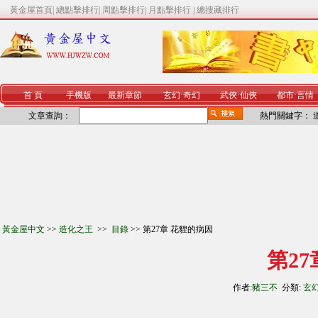
黃金屋首頁
|
總點擊排行
|
周點擊排行
|
月點擊排行
|
總搜藏排行
首 頁
手機版
最新章節
玄幻
·
奇幻
武俠
·
仙俠
都市
·
言情
文章查詢：
熱門關鍵字：
黃金屋中文
>>
造化之王
>>
目錄
>> 第27章 花貍的病因
第2
作者:
豬三不
分類:
玄