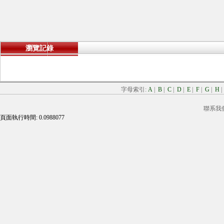
瀏覽記錄
字母索引:
A
|
B
|
C
|
D
|
E
|
F
|
G
|
H
聯系我
頁面執行時間: 0.0988077