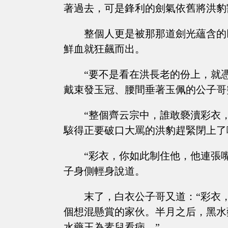
著過去，可是鋒利的劍氣依舊將洪豹
整個人更是被那那道劍光蘊含的
鮮血就狂飆而出。
“要不是看在洪長老的份上，就
戴束發玉冠、腰間垂著玉佩的公子哥
“整個齊云宗中，誰敢褻瀆彩衣
駭得正要破口大罵的洪豹趕緊閉上了
“彩衣，你如此制住他，他連張
子身側輕身說道。
末了，白衣公子哥又道：“彩衣
個想混懸賞的家伙。半月之后，黑水
水藥王為素兒看病。”