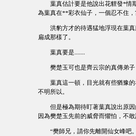
葉真估計要是他說出花貍發*情
為葉真在**彩衣仙子，一個忍不住
洪豹方才的待遇猛地浮現在葉真
扁成那樣了。
葉真要是.......
樊楚玉可也是齊云宗的真傳弟子
葉真這一頓，目光就有些猶豫的
不明所以。
但是極為期待盯著葉真說出原因
因為樊楚玉先前的威脅而懼怕，不敢
“樊師兄，請你先離開仙女峰吧