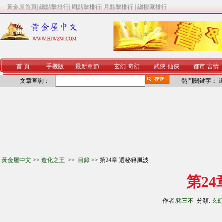
黃金屋首頁
|
總點擊排行
|
周點擊排行
|
月點擊排行
|
總搜藏排行
首 頁
手機版
最新章節
玄幻
·
奇幻
武俠
·
仙俠
都市
·
言情
文章查詢：
熱門關鍵字：
黃金屋中文
>>
造化之王
>>
目錄
>> 第24章 選秘籍風波
第2
作者:
豬三不
分類:
玄