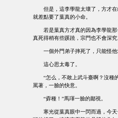
但是，這李學龍太壞了，方才在
就差點要了葉真的小命。
若是葉真方才真的因為李學龍那
真死得稍有些蹊蹺，宗門也不會深究
一個外門弟子摔死了，只能怪他
這心思太毒了。
“怎么，不敢上武斗臺啊？沒種
罵著，一臉的快意。
“孬種！”馬琿一臉的鄙視。
寒光從葉真眼中一閃而過，今天