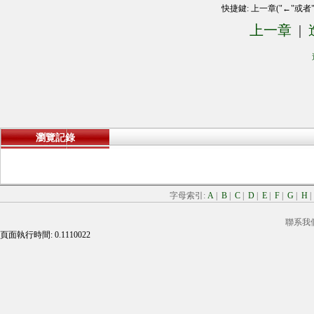
快捷鍵: 上一章("←"或者
上一章
|
瀏覽記錄
字母索引:
A
|
B
|
C
|
D
|
E
|
F
|
G
|
H
聯系我
頁面執行時間: 0.1110022