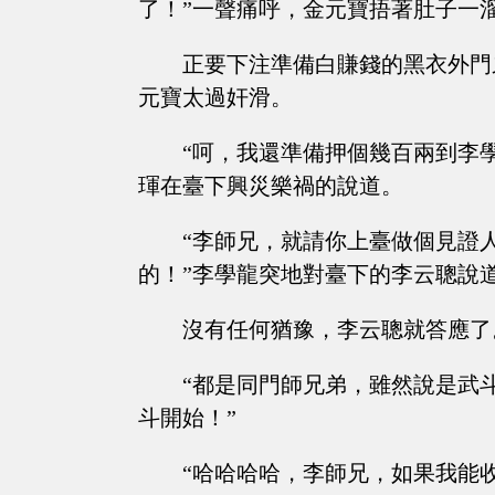
了！”一聲痛呼，金元寶捂著肚子一
正要下注準備白賺錢的黑衣外門
元寶太過奸滑。
“呵，我還準備押個幾百兩到李
琿在臺下興災樂禍的說道。
“李師兄，就請你上臺做個見證
的！”李學龍突地對臺下的李云聰說
沒有任何猶豫，李云聰就答應了
“都是同門師兄弟，雖然說是武
斗開始！”
“哈哈哈哈，李師兄，如果我能