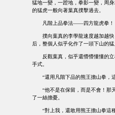
猛地一變，一蹬地，拳影一變，周身
的猛虎一般向著葉真撲擊過去。
凡階上品拳法——四方龍虎拳！
撲向葉真的李學龍速度越加越快
后，整個人似乎化作了一頭下山的猛
反觀葉真，似乎還懵懵懂懂的立
手式。
“還用凡階下品的熊王擔山拳，
“他不是在保留，而是不會！那
了一絲擔憂。
“對上我，還敢用熊王擔山拳這