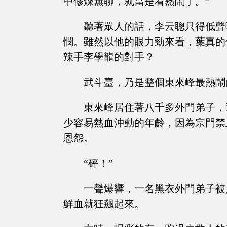
中修煉無聊，就當是看熱鬧了。”
聽著眾人的話，李云聰只得低聲
憫。雖然以他的眼力勁來看，葉真的
辣手李學龍的對手？
武斗臺，乃是整個東來峰最熱鬧
東來峰居住著八千多外門弟子，
少容易熱血沖動的年齡，因為宗門禁
恩怨。
“砰！”
一聲爆響，一名黑衣外門弟子被
鮮血就狂飆起來。