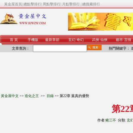
黃金屋首頁
|
總點擊排行
|
周點擊排行
|
月點擊排行
|
總搜藏排行
首 頁
手機版
最新章節
玄幻
·
奇幻
武俠
·
仙俠
都市
·
言情
文章查詢：
熱門關鍵字：
黃金屋中文
>>
造化之王
>>
目錄
>> 第22章 葉真的優勢
第2
作者:
豬三不
分類:
玄