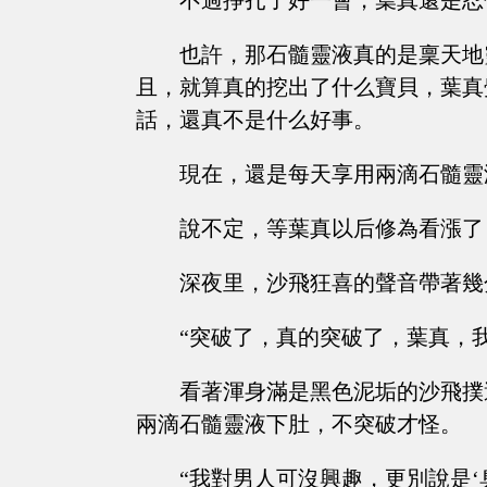
不過掙扎了好一會，葉真還是忍
也許，那石髓靈液真的是稟天地
且，就算真的挖出了什么寶貝，葉真
話，還真不是什么好事。
現在，還是每天享用兩滴石髓靈
說不定，等葉真以后修為看漲了
深夜里，沙飛狂喜的聲音帶著幾
“突破了，真的突破了，葉真，
看著渾身滿是黑色泥垢的沙飛撲
兩滴石髓靈液下肚，不突破才怪。
“我對男人可沒興趣，更別說是‘臭男人