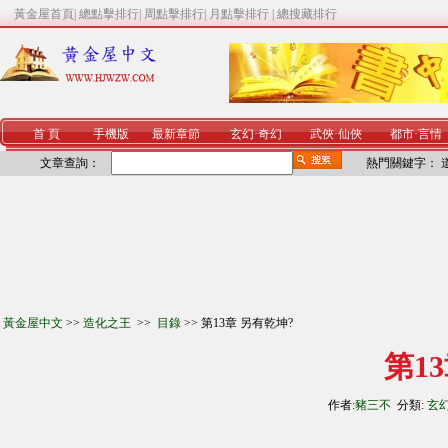
黃金屋首頁
|
總點擊排行
|
周點擊排行
|
月點擊排行
|
總搜藏排行
首 頁
手機版
最新章節
玄幻
·
奇幻
武俠
·
仙俠
都市
·
言情
文章查詢：
熱門關鍵字：
黃金屋中文
>>
造化之王
>>
目錄
>> 第13章 另有乾坤?
第1
作者:
豬三不
分類:
玄