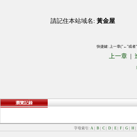
請記住本站域名:
黃金屋
快捷鍵: 上一章("←"或者
上一章
|
瀏覽記錄
字母索引:
A
|
B
|
C
|
D
|
E
|
F
|
G
|
H