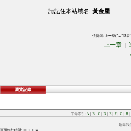
請記住本站域名:
黃金屋
快捷鍵: 上一章("←"或者
上一章
|
瀏覽記錄
字母索引:
A
|
B
|
C
|
D
|
E
|
F
|
G
|
H
聯系我
頁面執行時間: 0.0110014