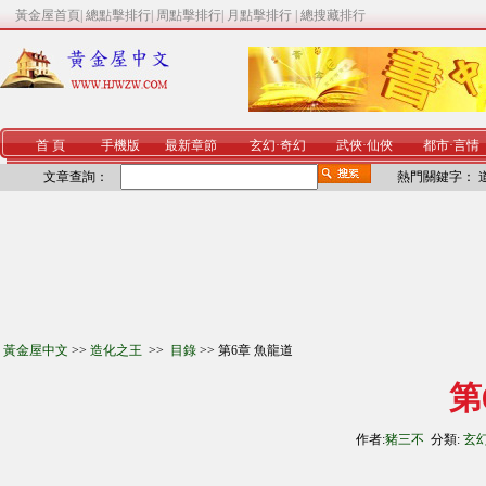
黃金屋首頁
|
總點擊排行
|
周點擊排行
|
月點擊排行
|
總搜藏排行
首 頁
手機版
最新章節
玄幻
·
奇幻
武俠
·
仙俠
都市
·
言情
文章查詢：
熱門關鍵字：
黃金屋中文
>>
造化之王
>>
目錄
>> 第6章 魚龍道
第
作者:
豬三不
分類:
玄