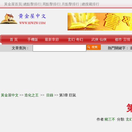
黃金屋首頁
|
總點擊排行
|
周點擊排行
|
月點擊排行
|
總搜藏排行
首 頁
手機版
最新章節
玄幻
·
奇幻
武俠
·
仙俠
都市
·
言情
文章查詢：
熱門關鍵字：
黃金屋中文
>>
造化之王
>>
目錄
>> 第3章 巨鼠
作者:
豬三不
分類:
玄