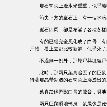
那石筍尖上邊水光重重，似乎隨
筍尖下方的巖石上，有一個水滴
巖石四周，卻是布滿了各種各樣
有的已經完全風化成了白骨，有
尸體，看上去都比較新鮮，似乎死了
不過無一例外，那蛇尸與狐貍尸
此時，那兩只葉真追丟了的巨鼠
待著那晶瑩剔透的石筍尖上滲透出的
葉真踏碎野獸白骨的聲音，瞬地
兩只巨鼠瞬地轉身，鼠尾像是鞭