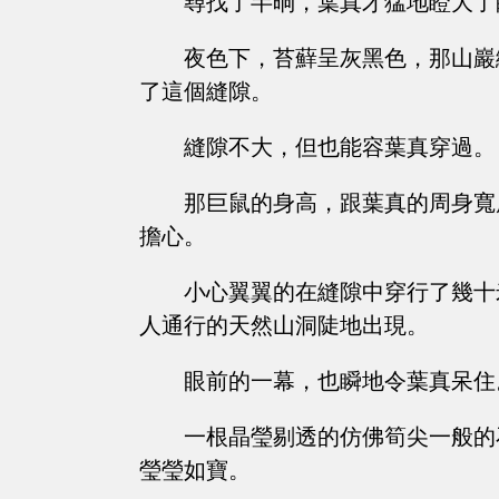
尋找了半晌，葉真才猛地瞪大了
夜色下，苔蘚呈灰黑色，那山巖
了這個縫隙。
縫隙不大，但也能容葉真穿過。
那巨鼠的身高，跟葉真的周身寬
擔心。
小心翼翼的在縫隙中穿行了幾十
人通行的天然山洞陡地出現。
眼前的一幕，也瞬地令葉真呆住
一根晶瑩剔透的仿佛筍尖一般的
瑩瑩如寶。