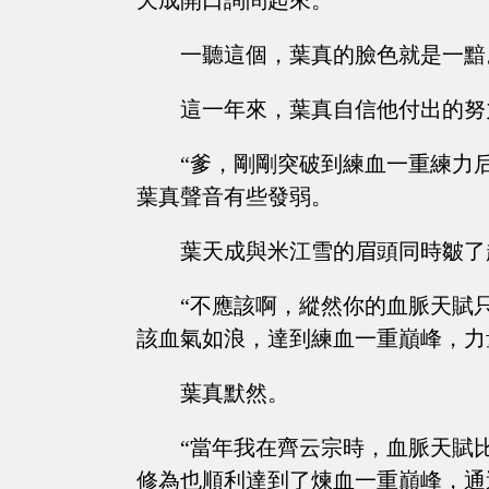
天成開口詢問起來。
一聽這個，葉真的臉色就是一黯
這一年來，葉真自信他付出的努
“爹，剛剛突破到練血一重練力
葉真聲音有些發弱。
葉天成與米江雪的眉頭同時皺了
“不應該啊，縱然你的血脈天賦
該血氣如浪，達到練血一重巔峰，力
葉真默然。
“當年我在齊云宗時，血脈天賦
修為也順利達到了煉血一重巔峰，通