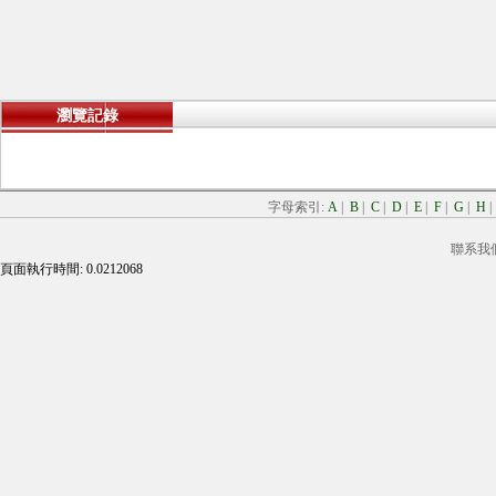
瀏覽記錄
字母索引:
A
|
B
|
C
|
D
|
E
|
F
|
G
|
H
聯系我
頁面執行時間: 0.0212068