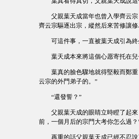
葉真看得真切，父親葉天成說這
父親葉天成當年也曾入學齊云宗
齊云宗驅逐出宗，縱然后來苦修讓修
可這件事，一直被葉天成引為終
葉天成本來將這個心愿寄托在兒子葉
葉真的臉色驟地就得堅毅而鄭重
云宗的外門弟子的。”
“還發誓？”
父親葉天成的眼睛立時瞪了起來
前，一個月后的宗門大考你怎么過？
再重的話父親葉天成已經不忍說