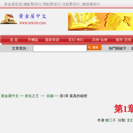
黃金屋首頁
|
總點擊排行
|
周點擊排行
|
月點擊排行
|
總搜藏排行
首 頁
手機版
最新章節
玄幻
·
奇幻
武俠
·
仙俠
都市
·
言情
文章查詢：
熱門關鍵字：
黃金屋中文
>>
造化之王
>>
目錄
>> 第1章 葉真的秘密
第1
作者:
豬三不
分類:
玄