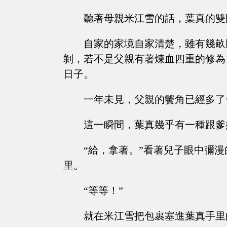
聽著母親米江雪的話，葉真的雙
自家的家境自家清楚，雖有幾畝
剝，若不是父親有著煉血四重的修為
日子。
一年未見，父親的鬢角已經多了
這一瞬間，葉真幾乎有一種跟爹
“給，拿著。”看著兒子眼中彌
里。
“等等！”
就在米江雪把包裹塞進葉真手里