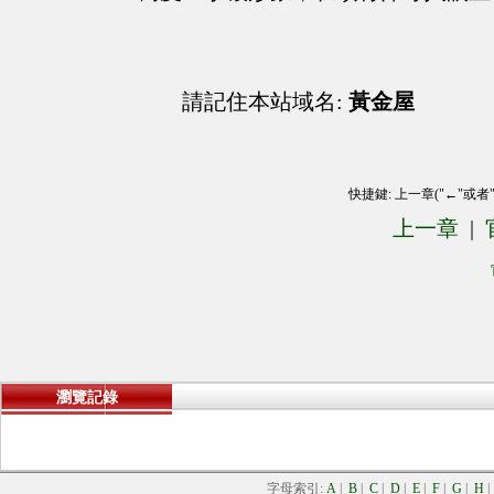
請記住本站域名:
黃金屋
快捷鍵: 上一章("←"或者
上一章
|
瀏覽記錄
字母索引:
A
|
B
|
C
|
D
|
E
|
F
|
G
|
H