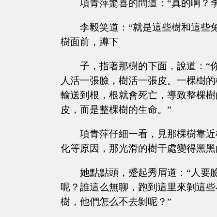
項青萍驚喜的問道：“真的啊？
李毅笑道：“就是這些樹和這些
樹面前，蹲下
子，指著那樹的下面，說道：“
人活一張臉，樹活一張皮。一棵樹的
輸送到根，根就會死亡，導致整棵樹
皮，而是整棵樹的生命。”
項青萍仔細一看，見那棵樹靠近
化等原因，那光滑的樹干處變得黑黑
她點點頭，蹙起秀眉道：“人要
呢？誰這么無聊，跑到這里來剝這些
樹，他們怎么不去剝呢？”