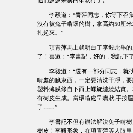
他們多多采購回來就行了。”
李毅道：“青萍同志，你等下召
沒有被兔子啃壞的樹，拿高約50厘
扎起來。”
項青萍馬上就明白了李毅此舉的
了！喜道：“李書記，好的，我記下
李毅道：“還有一部分同志，就
啃處的臟東西，一定要清洗干凈，要
塑料薄膜條自下而上螺旋纏繞結實。
有樹皮生成。當環啃處呈瘤狀,手按
了……”
李書記不但有辦法解決兔子啃樹
樹皮！李毅形象，在項青萍等人眼里