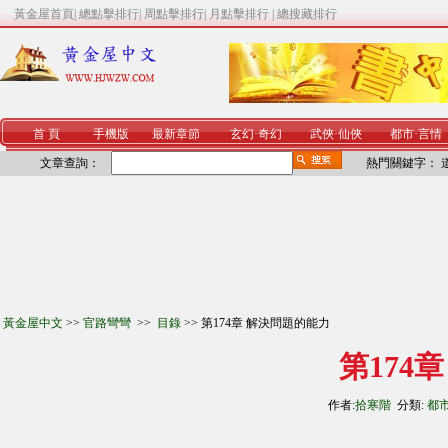
黃金屋首頁
|
總點擊排行
|
周點擊排行
|
月點擊排行
|
總搜藏排行
首 頁
手機版
最新章節
玄幻
·
奇幻
武俠
·
仙俠
都市
·
言情
文章查詢：
熱門關鍵字：
黃金屋中文
>>
官路彎彎
>>
目錄
>> 第174章 解決問題的能力
第174
作者:
拾寒階
分類:
都