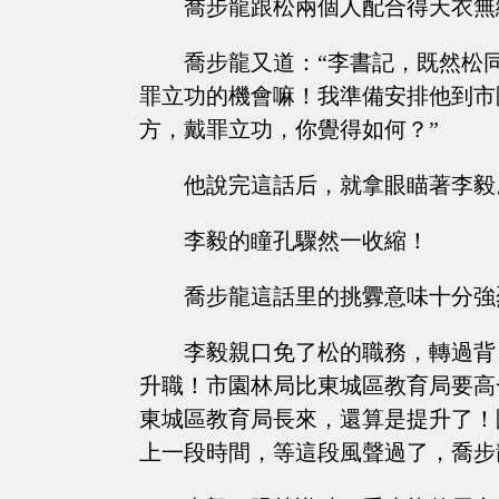
喬步龍跟松兩個人配合得天衣無
喬步龍又道：“李書記，既然松
罪立功的機會嘛！我準備安排他到市
方，戴罪立功，你覺得如何？”
他說完這話后，就拿眼瞄著李毅
李毅的瞳孔驟然一收縮！
喬步龍這話里的挑釁意味十分強
李毅親口免了松的職務，轉過背
升職！市園林局比東城區教育局要高
東城區教育局長來，還算是提升了！
上一段時間，等這段風聲過了，喬步