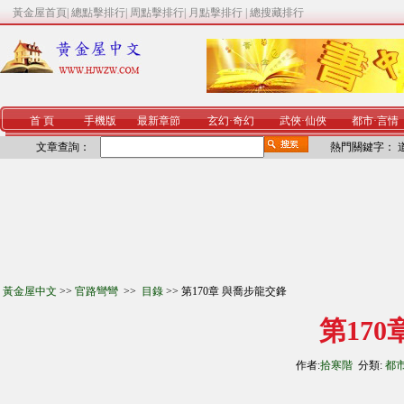
黃金屋首頁
|
總點擊排行
|
周點擊排行
|
月點擊排行
|
總搜藏排行
首 頁
手機版
最新章節
玄幻
·
奇幻
武俠
·
仙俠
都市
·
言情
文章查詢：
熱門關鍵字：
黃金屋中文
>>
官路彎彎
>>
目錄
>> 第170章 與喬步龍交鋒
第17
作者:
拾寒階
分類:
都