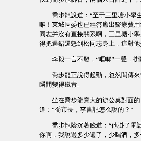
喬步龍說道：“至于三里塘小學
嘛！東城區委也已經答應出醫療費用
同志并沒有直接關系啊，三里塘小學
得把過錯遷怒到松同志身上，這對他
李毅一言不發，“哐啷”一聲，
喬步龍正說得起勁，忽然間傳來
瞬間變得鐵青。
坐在喬步龍寬大的辦公桌對面的
道：“喬市長，李書記怎么說的？”
喬步龍陰沉著臉道：“他掛了電
你啊，我說過多少遍了，少喝酒，多