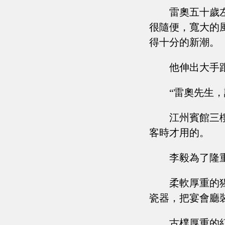
雷奧五十歲
很隨便，寬大的
得十分的新潮。
他伸出大手
“雷奧先生
江州賓館三
客時才用的。
李毅為了隆
柔軟厚重的
瓷器，把宴會廳
古樸厚重的