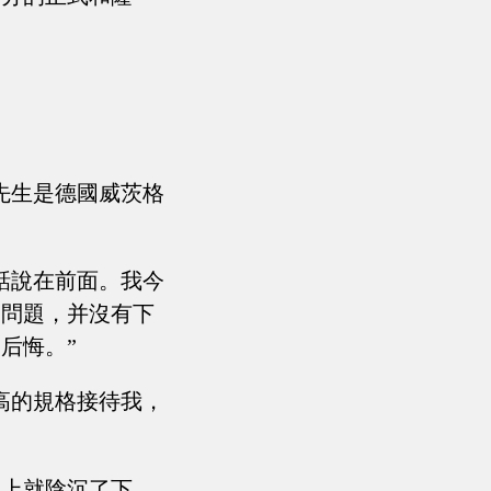
先生是德國威茨格
話說在前面。我今
的問題，并沒有下
后悔。”
高的規格接待我，
馬上就陰沉了下