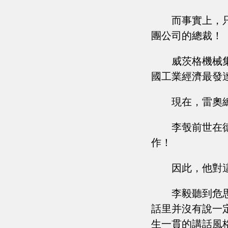
而事實上，
團公司的總裁！
威茨格機械
國工業經濟最發
現在，雷奧
李彀前世在
作！
因此，他對
李毅聽到危
話里并沒有說一
生一貫的講話風