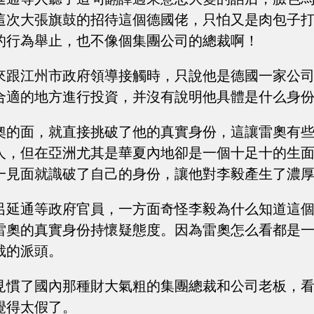
這次大張旗鼓的招待這個德國佬，只怕又是肉包子
的行為舉止，也不像個集團公司的總裁啊！
來跟江州市政府領導接觸時，只說他是德國一家公
合適的地方進行投資，并沒有說明他具體是什么身
奧的面，就直接挑破了他的真實身份，這讓雷奧有
人，但在亞洲尤其是華夏內地卻是一個十足十的生
一見面就識破了自己的身份，讓他對李毅產生了濃
呂延通等政府官員，一方面奇怪李毅為什么知道這
雷奧的真實身份持懷疑態度。因為雷奧怎么看都是
裁的派頭。
見慣了國內那種財大氣粗的集團總裁和公司老板，
覺得太假了。