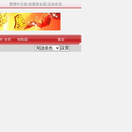
繁體中文版
|
收藏黃金屋
|
設為首頁
本
·
全部
移動版
書架