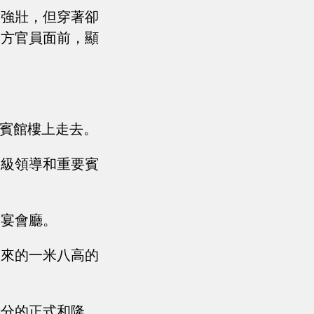
很強壯，但穿著卻
中方官員面前，顯
州賓館樓上走去。
上級領導和重要賓
個宴會廳。
過來的一米八高的
十分的正式和隆