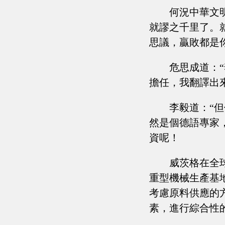
何況中華文
就謬之千里了。就
思議，贏敗都是
危思成道：
擔任，我翻譯出
李毅道：“
然是個德語專家
資呢！
威茨格在全
重型機械生產基
考慮原料供應的
素，進行綜合性