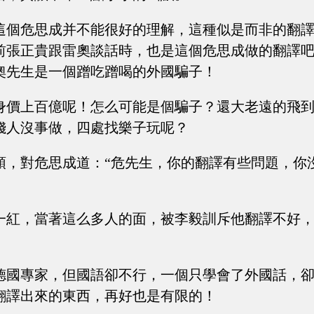
這個危思成并不能很好的理解，這種似是而非的翻
前張正貴跟雷奧談話時，也是這個危思成做的翻譯
奧先生是一個蹭吃蹭喝的外國騙子！
身價上百億呢！怎么可能是個騙子？還大老遠的飛
錢人沒事做，四處找樂子玩呢？
頭，對危思成道：“危先生，你的翻譯有些問題，你
一紅，當著這么多人的面，被李毅訓斥他翻譯不好
德國專家，但國語卻不行，一個只學會了外國話，
翻譯出來的東西，再好也是有限的！