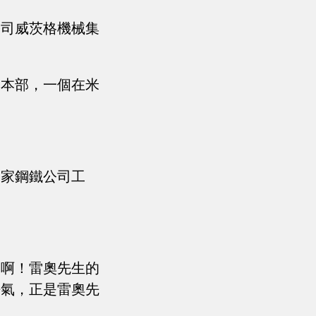
公司威茨格機械集
國本部，一個在米
一家鋼鐵公司工
家啊！雷奧先生的
語氣，正是雷奧先