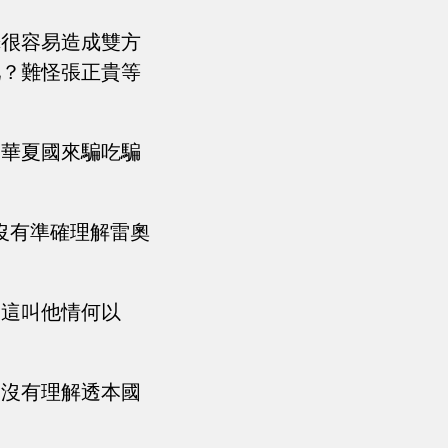
譯很容易造成雙方
吧？難怪張正貴等
到華夏國來騙吃騙
沒有準確理解雷奧
，這叫他情何以
卻沒有理解透本國