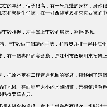
左右的年紀，個子很高，有一米九幾的身材，身你
風衣和緊身牛仔褲，在一群西裝革履和夾克西褲的
跟李毅相握，左手攀上李毅的肩膀，輕輕擁抱。
，請。”李毅做了個請的手勢，和雷奧并排一起往江
樓，有一個專門的宴會廳，是江州市政府用來招待
重，把原本定在二樓普通包廂的宴席，轉移到了這
猩紅地毯，整面墻壁大小的水墨國畫，景德鎮購買
裝點得奢華古典。
紅楠木組合餐桌椅，看上去就顯得有檔次，也顯得