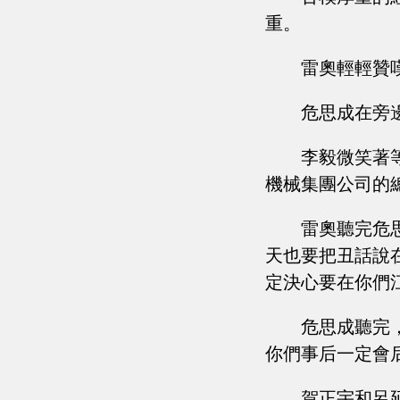
重。
雷奧輕輕贊
危思成在旁
李毅微笑著
機械集團公司的
雷奧聽完危
天也要把丑話說
定決心要在你們
危思成聽完
你們事后一定會
賀正宇和呂