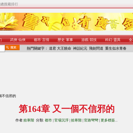
|
總搜藏排行
幻
武俠
·
仙俠
都市
·
言情
歷史
·
軍事
游戲
·
競技
科幻
·
靈異
全
熱門關鍵字：
道君
大王饒命
神話紀元
飛劍問道
重生似水青春
一個不信邪的
第164章 又一個不信邪的
作者:
拾寒階
分類:
都市
|
官場沉浮
|
拾寒階
|
官路彎彎
|
更多標簽
...