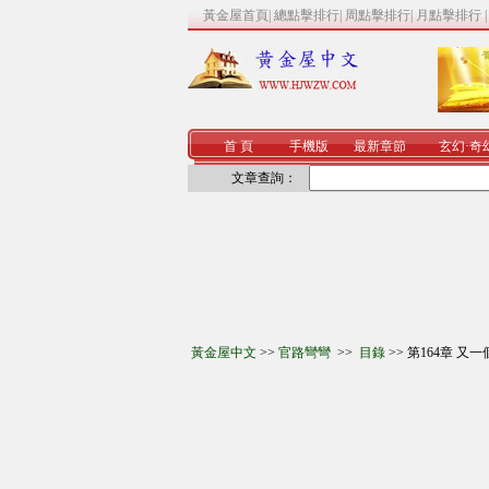
黃金屋首頁
|
總點擊排行
|
周點擊排行
|
月點擊排行
首 頁
手機版
最新章節
玄幻
·
奇
文章查詢：
黃金屋中文
>>
官路彎彎
>>
目錄
>> 第164章 又