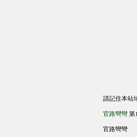
請記住本站
官路彎彎
第
官路彎彎