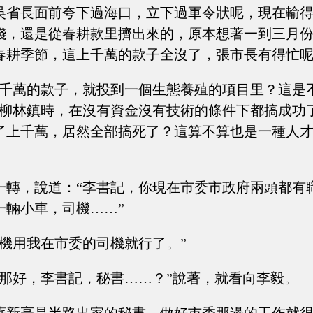
吳省長面前夸下過海口，立下過軍令狀呢，現在輸
錢，還是從春耕款里擠出來的，原本想著一到三月
春耕季節，這上千萬的款子全沒了，張市長有得忙呢
上千萬的款子，就投到一個生態養殖的項目里？這是
在柳林鎮時，在沒有資金沒有技術的條件下都搞成功
了上千萬，居然全部搞死了？這算不算也是一種人
一轉，說道：“李書記，你現在市委市政府兩頭都有
一輛小車，司機……”
司機用我在市委的司機就行了。”
“那好，李書記，秘書……？”說著，就看向李毅。