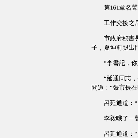
第161章名
工作交接之
市政府秘書
子，夏坤前腿出
“李書記，
“延通同志
問道：“張市長在
呂延通道：
李毅哦了一
呂延通道：