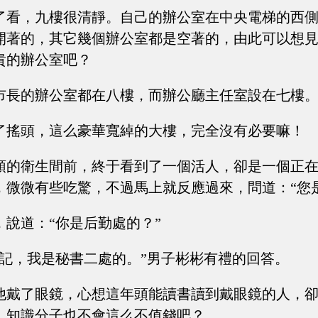
了看，九樓很清靜。自己的辦公室在中央電梯的西
開著的，其它幾個辦公室都是空著的，由此可以想
貴的辦公室吧？
市長的辦公室都在八樓，而辦公廳主任室設在七樓
了搖頭，這么豪華寬綽的大樓，完全沒有必要嘛！
頭的衛生間前，終于看到了一個活人，卻是一個正
，微微有些吃驚，不過馬上就反應過來，問道：“您
，說道：“你是后勤處的？”
書記，我是秘書二處的。”男子彬彬有禮的回答。
他戴了眼鏡，心想這年頭能讀書讀到戴眼鏡的人，
，知識分子也不會這么不值錢吧？