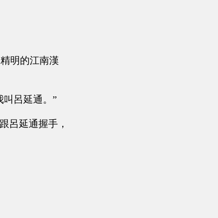
個精明的江南漢
我叫呂延通。”
，跟呂延通握手，