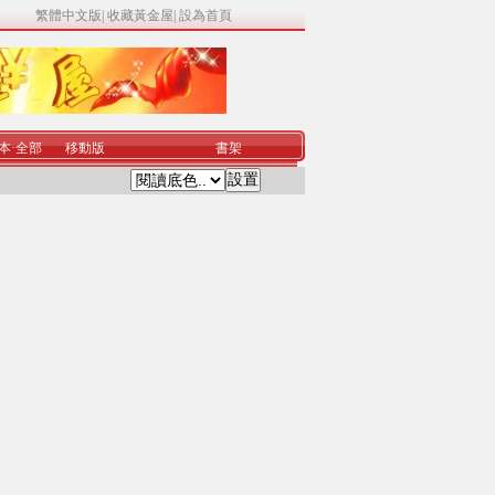
繁體中文版
|
收藏黃金屋
|
設為首頁
本
·
全部
移動版
書架