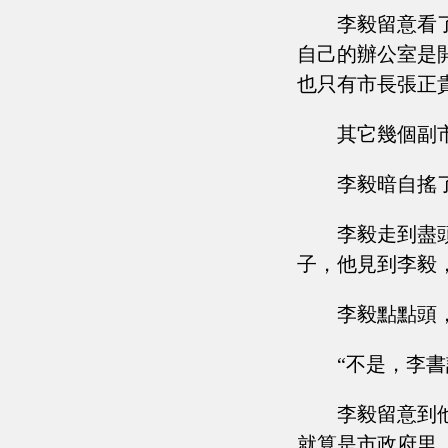
李毅留意看
自己的辦公室是
也只有市長張正
其它幾個副
李毅暗自搖
李毅走到盡
子，他見到李毅
李毅點點頭
“不是，李
李毅留意到
就算是市政府里