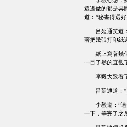
李毅心想，
這邊做的都是具
道：“秘書得選
呂延通笑道
著把幾張打印紙
紙上寫著幾
一目了然的直觀
李毅大致看
呂延通道：
李毅道：“
一下，等完了之