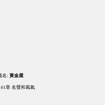
域名:
黃金屋
161章 名聲和風氣