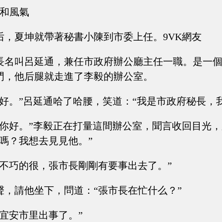
聲和風氣
后，夏坤就帶著秘書小陳到市委上任。9VK網友
長名叫呂延通，兼任市政府辦公廳主任一職。是一
門，他后腿就走進了李毅的辦公室。
你好。”呂延通哈了哈腰，笑道：“我是市政府秘長，
，你好。”李毅正在打量這間辦公室，聞言收回目光
嗎？我想去見見他。”
“不巧的很，張市長剛剛有要事出去了。”
聲，請他坐下，問道：“張市長在忙什么？”
“宜安市里出事了。”