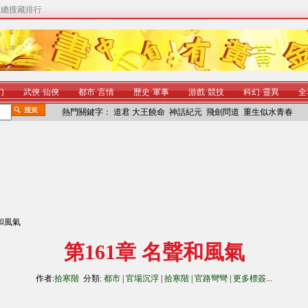
|
總搜藏排行
幻
武俠
·
仙俠
都市
·
言情
歷史
·
軍事
游戲
·
競技
科幻
·
靈異
全
熱門關鍵字：
道君
大王饒命
神話紀元
飛劍問道
重生似水青春
聲和風氣
第161章 名聲和風氣
作者:
拾寒階
分類:
都市
|
官場沉浮
|
拾寒階
|
官路彎彎
|
更多標簽
...