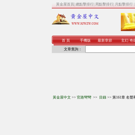
黃金屋首頁
|
總點擊排行
|
周點擊排行
|
月點擊排行
首 頁
手機版
最新章節
玄幻
·
奇
文章查詢：
黃金屋中文
>>
官路彎彎
>>
目錄
>> 第161章 名