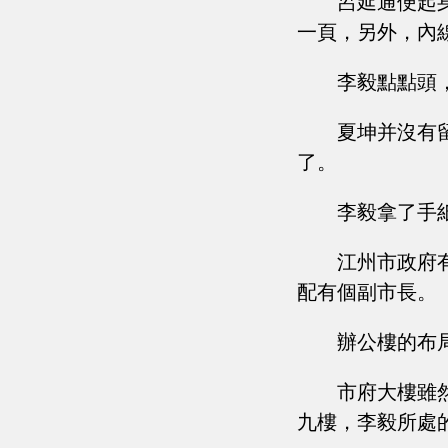
呂延通便起
一頁，另外，內
李毅點點頭
夏坤并沒有
了。
李毅拿了手
江州市政府
配有個副市長。
辦公樓的布
市府大樓雖
九樓，李毅所處