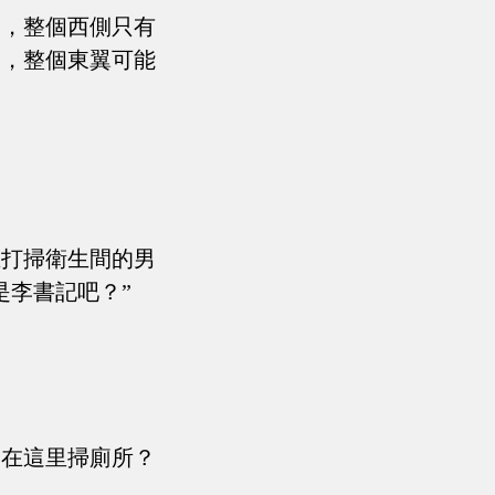
側，整個西側只有
見，整個東翼可能
。
在打掃衛生間的男
是李書記吧？”
卻在這里掃廁所？