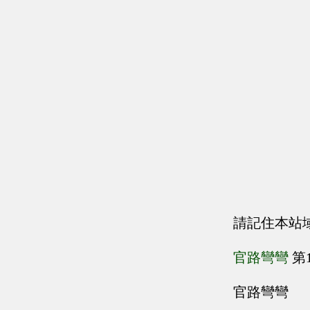
請記住本站
官路彎彎
第
官路彎彎