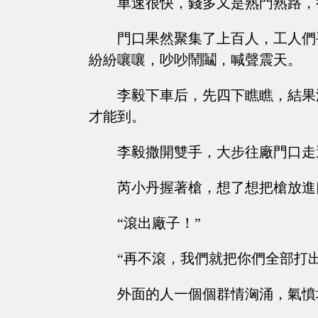
車速很快，錢多又是熟門熟路，
門口果然聚集了上百人，工人們
紛紛嚷嚷，吵吵鬧鬮，喊聲震天。
李毅下車后，先四下瞧瞧，結果
才能到。
李毅撒開雙手，大步往廠門口走
芮小丹握著槍，想了想把槍放進
“滾出廠子！”
“再不滾，我們就把你們全部打出
外面的人一個個群情洶涌，氣憤