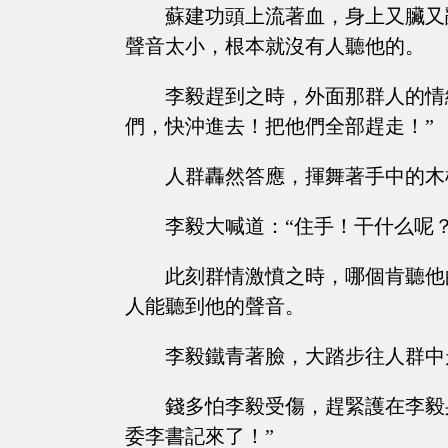
蘇建功頭上流著血，身上又臟又
聲音太小，根本就沒有人聽他的。
李毅趕到之時，外面那群人的情
們，快沖進去！把他們全部趕走！”
人群轟然答應，揮舞著手中的木
李毅大喊道：“住手！干什么呢
此刻群情激憤之時，哪個肯聽他
人能聽到他的聲音。
李毅鐵青著臉，大踏步往人群中
錢多怕李毅受傷，趕緊護在李毅
委李書記來了！”