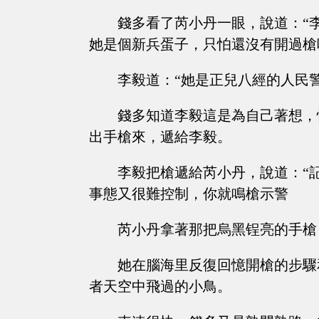
錢多看了芮小丹一眼，說道：“
她是個新兵蛋子，只怕還沒有開過槍
李毅道：“她是正兒八經的人民警
錢多知道李毅這是為自己著想，
出手槍來，遞給李毅。
李毅把槍遞給芮小丹，說道：“
事態又很難控制，你就鳴槍示警
芮小丹拿著那把烏黑锃亮的手槍
她在腦海里反復回憶開槍的步驟
者天空中飛過的小鳥。