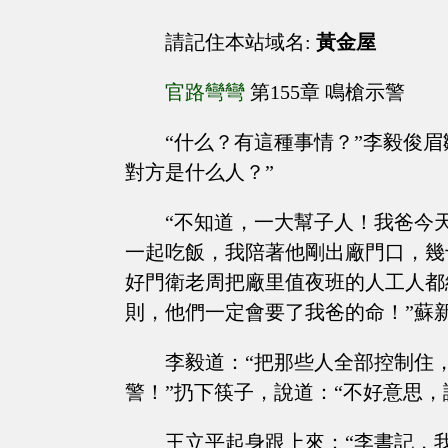
請記住本站域名:
黃金屋
官路彎彎
第155章 鳴槍示警
“什么？有這種事情？”李毅俊
對方是什么人？”
“不知道，一大幫子人！我爸今
一起吃飯，我陪著他剛出廠門口，幾
好門衛老周把廠里值夜班的人工人都
則，他們一定會要了我爸的命！”蘇
李毅道：“把那些人全部控制住
警！”扔下筷子，說道：“不好意思
王立平起身跟上來：“李書記，