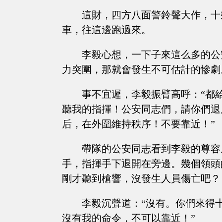
這財，四方八面警鈴聲大作，十
車，往這邊跑過來。
李毅心想，一下子來這么多的公
力突圍，那就會發生不可估計的慘劇
事不宜遲，李毅振臂高呼：“都
聽我的指揮！公安同志們，請你們退
后，在外圍維持秩序！不要靠近！”
帶隊的公安同志看到李毅的尊容
手，指揮手下退開在旁邊。幾個領頭
剛才聽到槍響，沒發生人員傷亡吧？
李毅沉聲道：“沒有。你們來得
沒有我的命令，不可以靠近！”