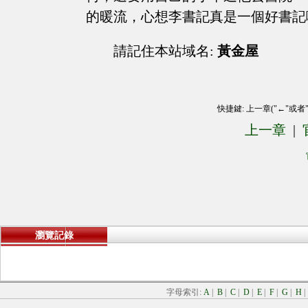
的暖流，心想李書記真是一個好書記
請記住本站域名:
黃金屋
快捷鍵: 上一章("←"或者
上一章
|
瀏覽記錄
字母索引:
A
|
B
|
C
|
D
|
E
|
F
|
G
|
H