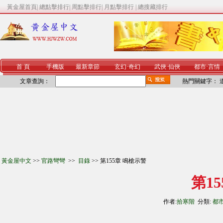
黃金屋首頁
|
總點擊排行
|
周點擊排行
|
月點擊排行
|
總搜藏排行
首 頁
手機版
最新章節
玄幻
·
奇幻
武俠
·
仙俠
都市
·
言情
文章查詢：
熱門關鍵字：
黃金屋中文
>>
官路彎彎
>>
目錄
>> 第155章 鳴槍示警
第1
作者:
拾寒階
分類:
都