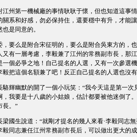
對江州第一機械廠的事情耿耿于懷，但也知道這事
的關系和好感，勿必保持住，還要穩中有升，才能
然也是同意的。
委，要么是附合宋征明的，要么是附合吳東方的，
人又有一層考慮，李毅兼了江州的常務副市長，那
是一個必爭之地！自己提名的人選，又有一次參選
李毅把這個名額兼了吧！反正自己提名的人選也沒
長駱輝幽默的開了一個小玩笑：“我今天這是第一次
啊，我要是十八歲的小姑娘，估計都要被他迷倒了
市長。”
長梁國生說道：“就剛才提名的幾人來看·李毅同志
李毅同志兼任江州常務副市長后，可以做出更大的