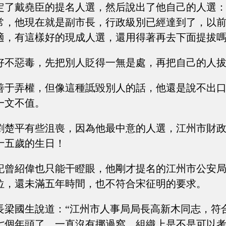
定了戴堯臣的提名人選，然后說出了他自己的人選：
常，他現在就是副市長，行政級別已經達到了，以
適，有這樣好的現成人選，還用得著再去下面提拔嗎
好不惡毒，先把別人貶得一無是處，再把自己的人
善于弄權，但像這種詆毀別人的話，他還是說不出
一文不值。
劉楚平有些沮喪，因為他最中意的人選，江州市財
十五歲的生日！
記曾紹偉也只能干瞪眼，他剛才提名的江州市公安
位，還未滿五年時間，也不符合宋征明的要求。
長梁國生說道：“江州市人事局局長高新木同志，符
七個年頭了，一直沒有挪過窩，組織上是不是可以