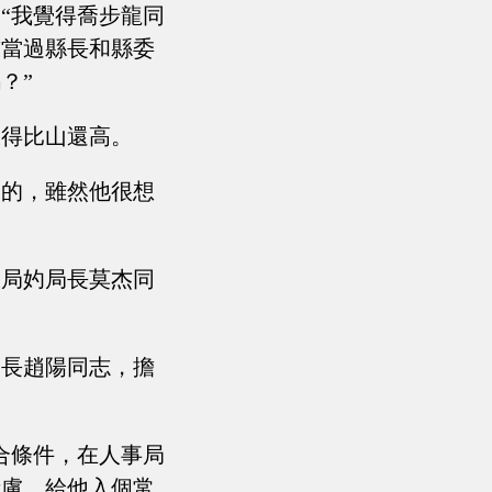
“我覺得喬步龍同
前當過縣長和縣委
？”
拔得比山還高。
口的，雖然他很想
政局妁局長莫杰同
局長趙陽同志，擔
合條件，在人事局
考慮，給他入個常