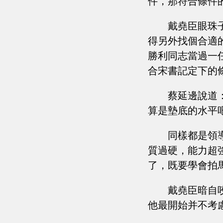
件，那符合條件
戴堯臣眼珠
得另外找個合適
勝利同志當過一
合宋書記定下的
蔡延邊說道
算是墊底的水平
同樣都是領
質過硬，能力超
了，既要學會拍
戴堯臣暗自
他最開始并不考