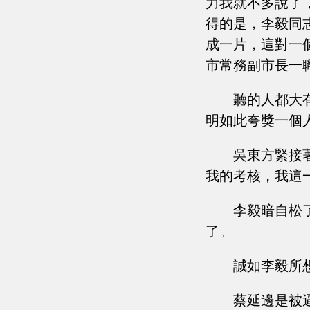
力我就不多說了
得的是，李毅同
成一片，這對一
市常務副市長一
聽的人都大
明如此夸獎一個
吳東方緊接
我的考核，我這
李毅暗自松
了。
誠如李毅所
蔡延邊是被