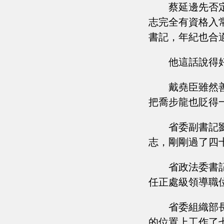
蔡延邊先否
志完全有資格入
書記，年紀也合
他這話說得
戴堯臣雖然
把喬步龍也貶得
省委副書記
志，剛剛過了四
省政法委書
任正處級領導職
省委組織部
的位置上工作了