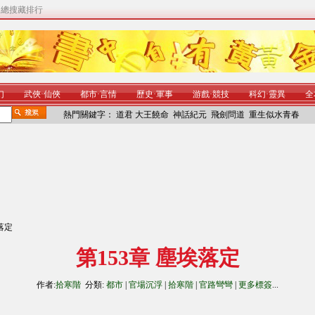
|
總搜藏排行
幻
武俠
·
仙俠
都市
·
言情
歷史
·
軍事
游戲
·
競技
科幻
·
靈異
全
熱門關鍵字：
道君
大王饒命
神話紀元
飛劍問道
重生似水青春
埃落定
第153章 塵埃落定
作者:
拾寒階
分類:
都市
|
官場沉浮
|
拾寒階
|
官路彎彎
|
更多標簽
...