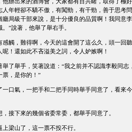
，他辦出來的酒博會，大家都有目共睹，取得了極
志人年輕卻不驕不傲，有闖勁，有干勁，善于思考
個廳局級干部來說，是十分優良的品質啊！我同意
職。”說著，他舉了舉右手。
有感觸，難得啊，今天的這會開了這么久，頭一回
人呢！還如此不吝溢美之詞，令人妒嫉啊！
著舉了舉手，笑著說道：“我之前并不認識李毅同志
一票，是你的！”
了一口氣，一把手和二把手同時舉手同意了，看來
想，接下來的幾個省委常委，都舉手同意了。
逼上梁山了，這一票不投不行。