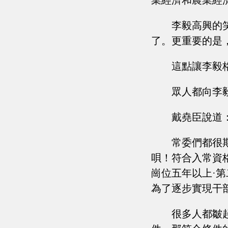
業經濟和農業經
李毅高興的
了。更重要的是
這點讓李毅
眾人都向李
戴堯臣說道
常委們都很
唄！符合入常資
崗位五年以上·
為了逐步實現干
很多人都皺