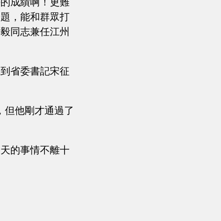
好的成績啊！更難
問題，能和群眾打
李毅同志兼任江州
聽到省委書記宋征
，但他剛才通過了
今天的事情不離十