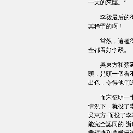
一天的來臨。”
李毅最后的
其稀罕的啊！
當然，這種
全都看好李毅。
吳東方和蔡
頭，是頭一個看
出色，令得他們
而宋征明一
情況下，就投了
吳東方·而投了
能完全認同的·