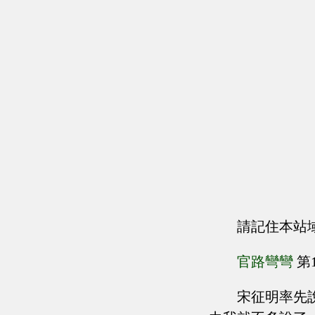
請記住本站
官路彎彎
第
宋征明率先