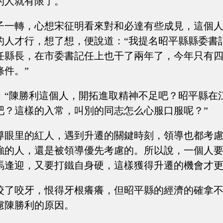
的人就有限了。
子一轉，心想宋征明看來對和必達有些成見，這個
的人才行，想了想，便說道：“我提名昭平縣縣委書
任縣長，在市委書記任上也干了兩年了，今年只有
條件。”
：“陳勝利這個人，開拓進取精神不足吧？昭平縣在
吧？這樣的入常，叫別的同志怎么心服口服呢？”
導眼里的紅人，遇到升遷的關鍵時刻，領導也都考
強的人，還是被領導優先考慮的。所以說，一個人
馬逢迎，又要打鐵自身硬，這樣獲得升遷的機會才
咬了咬牙，恨得牙根癢癢，但昭平縣的經濟的確拿
慮陳勝利的原因。