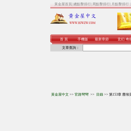
黃金屋首頁
|
總點擊排行
|
周點擊排行
|
月點擊排行
首 頁
手機版
最新章節
玄幻
·
奇
文章查詢：
黃金屋中文
>>
官路彎彎
>>
目錄
>> 第153章 塵