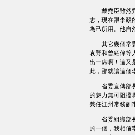
戴堯臣雖然
志，現在跟李毅
為己所用。他自
其它幾個常
袁野和曾紹偉等
出一席啊！這又
此，那就讓這個
省委宣傳部
的魅力無可阻擋
兼任江州常務副
省委組織部
的一個，我相信