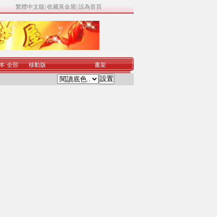
繁體中文版
|
收藏黃金屋
|
設為首頁
本
·
全部
移動版
書架