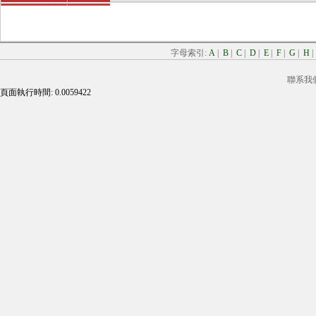
字母索引:
A
|
B
|
C
|
D
|
E
|
F
|
G
|
H
聯系我
頁面執行時間: 0.0059422