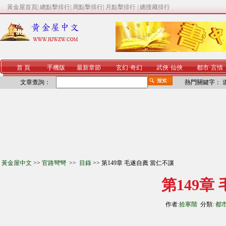
黃金屋首頁
|
總點擊排行
|
周點擊排行
|
月點擊排行
|
總搜藏排行
首 頁
手機版
最新章節
玄幻
·
奇幻
武俠
·
仙俠
都市
·
言情
文章查詢：
熱門關鍵字：
黃金屋中文
>>
官路彎彎
>>
目錄
>> 第149章 毛遂自薦 當仁不讓
第149章
作者:
拾寒階
分類:
都