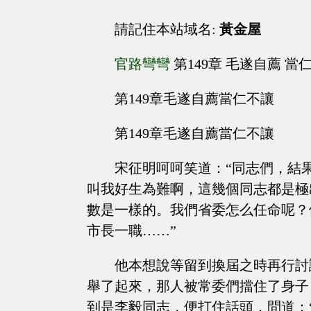
請記住本站域名:
黃金屋
官路彎彎
第149章 毛遂自薦 當
第149章毛遂自薦當仁不讓
第149章毛遂自薦當仁不讓
宋征明呵呵笑道：“同志們，結
叫我好生為難啊，這幾個同志都是極
數是一樣的。我們省委怎么任命呢？
市長一職……”
他本想說等留到換屆之時再行討
舉了起來，那人被常委們擋住了身子
到是李毅同志，便打住話頭，問道：