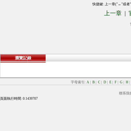
快捷鍵: 上一章("←"或者
上一章
|
瀏覽記錄
字母索引:
A
|
B
|
C
|
D
|
E
|
F
|
G
|
H
聯系我
頁面執行時間: 0.1439707