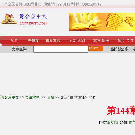
黃金屋首頁
|
總點擊排行
|
周點擊排行
|
月點擊排行
|
總搜藏排行
首 頁
手機版
最新章節
玄幻
·
奇幻
武俠
·
仙俠
都市
·
言情
文章查詢：
熱門關鍵字：
黃金屋中文
>>
官路彎彎
>>
目錄
>> 第144章 討論江州常委
第14
作者:
拾寒階
分類:
都