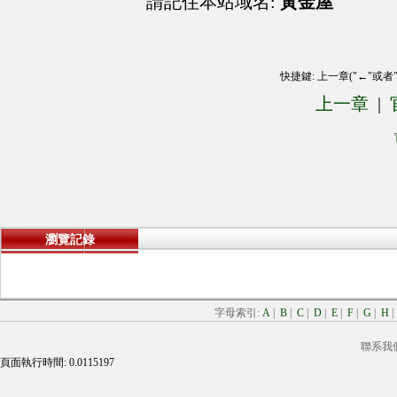
請記住本站域名:
黃金屋
快捷鍵: 上一章("←"或者
上一章
|
瀏覽記錄
字母索引:
A
|
B
|
C
|
D
|
E
|
F
|
G
|
H
聯系我
頁面執行時間: 0.0115197