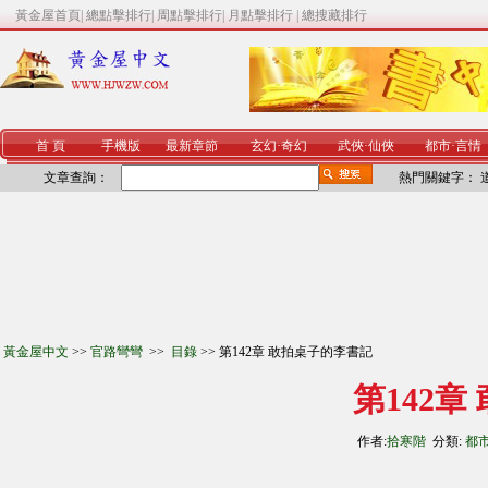
黃金屋首頁
|
總點擊排行
|
周點擊排行
|
月點擊排行
|
總搜藏排行
首 頁
手機版
最新章節
玄幻
·
奇幻
武俠
·
仙俠
都市
·
言情
文章查詢：
熱門關鍵字：
黃金屋中文
>>
官路彎彎
>>
目錄
>> 第142章 敢拍桌子的李書記
第142
作者:
拾寒階
分類:
都