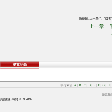
快捷鍵: 上一章("←"或者
上一章
|
瀏覽記錄
字母索引:
A
|
B
|
C
|
D
|
E
|
F
|
G
|
H
聯系我
頁面執行時間: 0.0934192