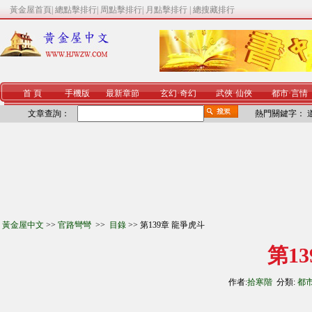
黃金屋首頁
|
總點擊排行
|
周點擊排行
|
月點擊排行
|
總搜藏排行
首 頁
手機版
最新章節
玄幻
·
奇幻
武俠
·
仙俠
都市
·
言情
文章查詢：
熱門關鍵字：
黃金屋中文
>>
官路彎彎
>>
目錄
>> 第139章 龍爭虎斗
第1
作者:
拾寒階
分類:
都