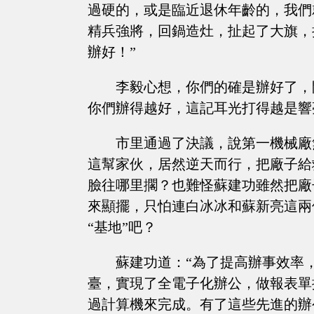
過硬的，或是臨近退休年齡的，我們
精兵強將，回鍋造灶，扯起了大旗，
辦好！”
李毅心想，你們的確是辦好了，
你們辦得越好，這記耳光打得越是響
市里通過了決議，說第一機械廠
這幫家伙，居然逆天而行，把廠子給
臉往哪里擱？也難怪蘇建功雖然把廠
來顯擺，只怕連白冰冰和蘇新亮這兩
“基地”吧？
蘇建功道：“為了提高辦事效率
臺，實現了全電子化辦公，做報表單
過計算機來完成。有了這些先進的辦