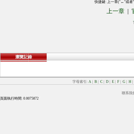
快捷鍵: 上一章("←"或者
上一章
|
瀏覽記錄
字母索引:
A
|
B
|
C
|
D
|
E
|
F
|
G
|
H
聯系我
頁面執行時間: 0.0075872