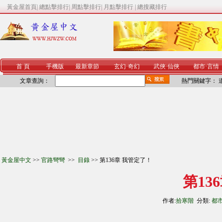
黃金屋首頁
|
總點擊排行
|
周點擊排行
|
月點擊排行
|
總搜藏排行
首 頁
手機版
最新章節
玄幻
·
奇幻
武俠
·
仙俠
都市
·
言情
文章查詢：
熱門關鍵字：
黃金屋中文
>>
官路彎彎
>>
目錄
>> 第136章 我管定了！
第13
作者:
拾寒階
分類:
都