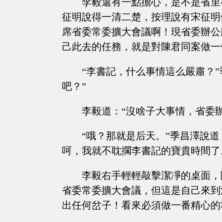
李毅還有一點擔心，是不是省里
征明說得一清二楚，按理說有宋征明
席省委常委擴大會議啊！現省委辦公
己此去的任務，就是對陳君同案做一
“李書記，什么事情這么嚴肅？
吧？”
李毅道：“沒啥子大事情，省委
“哦？那就是后天。”季昌澤說
呵，我就不耽擱李書記的寶貴時間了
李毅右手輕輕敲擊潔凈的桌面，
省委常委擴大會議，但這是自己來到
出任何岔子！看來必須做一番精心的