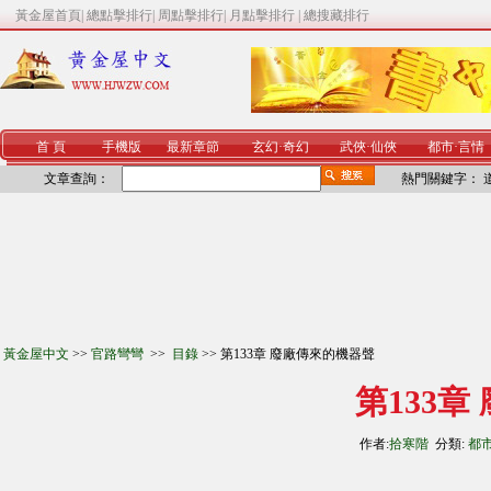
黃金屋首頁
|
總點擊排行
|
周點擊排行
|
月點擊排行
|
總搜藏排行
首 頁
手機版
最新章節
玄幻
·
奇幻
武俠
·
仙俠
都市
·
言情
文章查詢：
熱門關鍵字：
黃金屋中文
>>
官路彎彎
>>
目錄
>> 第133章 廢廠傳來的機器聲
第133
作者:
拾寒階
分類:
都