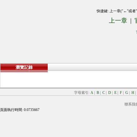
快捷鍵: 上一章("←"或者
上一章
|
瀏覽記錄
字母索引:
A
|
B
|
C
|
D
|
E
|
F
|
G
|
H
聯系我
頁面執行時間: 0.0735667