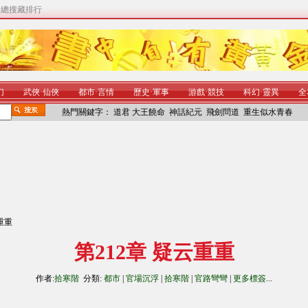
|
總搜藏排行
幻
武俠
·
仙俠
都市
·
言情
歷史
·
軍事
游戲
·
競技
科幻
·
靈異
全
熱門關鍵字：
道君
大王饒命
神話紀元
飛劍問道
重生似水青春
云重重
第212章 疑云重重
作者:
拾寒階
分類:
都市
|
官場沉浮
|
拾寒階
|
官路彎彎
|
更多標簽
...