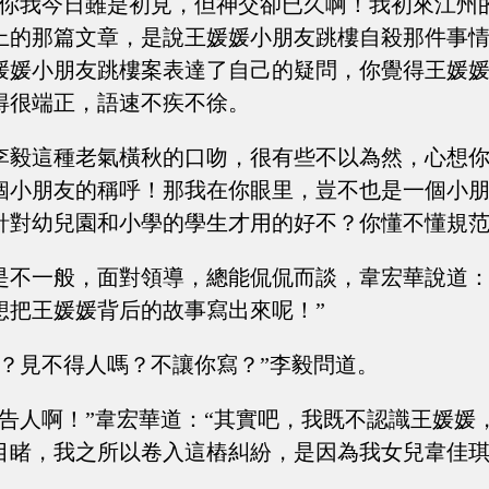
，你我今日雖是初見，但神交卻已久啊！我初來江州
上的那篇文章，是說王媛媛小朋友跳樓自殺那件事
媛媛小朋友跳樓案表達了自己的疑問，你覺得王媛媛
得很端正，語速不疾不徐。
李毅這種老氣橫秋的口吻，很有些不以為然，心想
個小朋友的稱呼！那我在你眼里，豈不也是一個小
針對幼兒園和小學的學生才用的好不？你懂不懂規
是不一般，面對領導，總能侃侃而談，韋宏華說道：
想把王媛媛背后的故事寫出來呢！”
事？見不得人嗎？不讓你寫？”李毅問道。
可告人啊！”韋宏華道：“其實吧，我既不認識王媛媛
目睹，我之所以卷入這樁糾紛，是因為我女兒韋佳