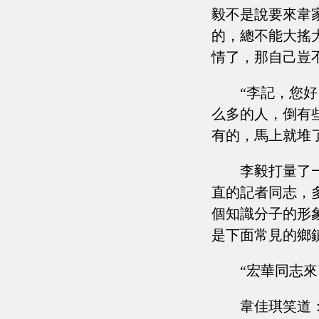
毅不是說要來韋
的，總不能大搖
情了，那自己豈
“李記，您
么多的人，倒有
有的，馬上就堆
李毅打量了
直的記者同志，
個知識分子的形
是下面常見的鄉
“宏華同志
韋佳琪笑道