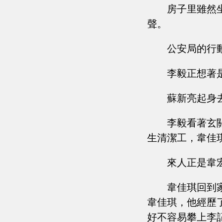
房子里雖然
聲。
公安局的行
李毅正想著
蘇新亮起身
李毅看著玄
生清潔工，韋佳
來人正是韋
韋佳琪回到
韋佳琪，他經歷
好不容易攀上李