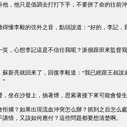
訴他，他只是借調去打打下手，不要拼了命的往前
聽得懂李毅的弦外之音，點頭說道：“好的，李記，
一笑，心想李記這是不信任我呢？派個跟班來監督
，蘇新亮就回來了，回復李毅道：“我已經跟王叔說
”
聲，坐在沙發上，抽著煙，思索著接下來可能會發
會拒捕？如果出現流血沖突怎么辦？抓到之后怎么
手講情，又該如何應付？這些問題都要想清楚啊。