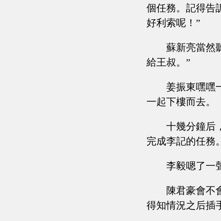
個任務。記得告
好利索呢！”
蘇新亮當然
給王叔。”
姜振東嘿嘿
一起下樓而去。
十幾分鐘后
完成李記的任務。
李毅嗯了一
陳君豪會不
得知情況之后插