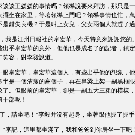
家談談王媛媛的事情嗎？領導說要來拜訪，那只是
大擺坐在家里，等著領導上門吧？領導事情也忙，
不是錯失良機？于是叫上女兒，父女兩個人就趕了
好，我是江州日報社的韋宏華，今天特意來謝謝您的
些出乎韋宏華的意外，但他也是成名了的記者，鎮
了笑容，對李毅說道。
一眼韋宏華，韋宏華這個人，有些出乎他的想象，
多半是一個清瘦的高個子，再在鼻梁上架一副黑框
象了。但眼前的韋宏華，卻是一副五大三粗的模樣
鎮干部呢！
來了，請坐吧！”李毅并沒有起身，坐著跟他握了握手
：“李記，這里都坐滿了，我和爸爸到你房坐一下吧！