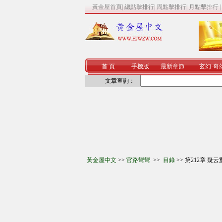
黃金屋首頁
|
總點擊排行
|
周點擊排行
|
月點擊排行
首 頁
手機版
最新章節
玄幻
·
奇
文章查詢：
黃金屋中文
>>
官路彎彎
>>
目錄
>> 第212章 疑