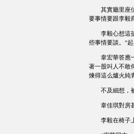
其實廳里座
要事情要跟李毅
李毅心想這
些事情要談。”起
韋宏華答應
著一股叫人不敢
煉得這么爐火純
不及細想，
韋佳琪對房
李毅在椅子