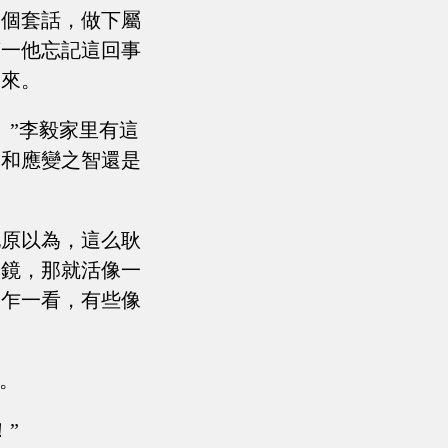
一個套話，做下屬
萬一他忘記這回事
過來。
。”李毅家里有這
定和應變之智還是
他原以為，這么耿
眼鏡，那就活像一
，乍一看，有些像
。
”