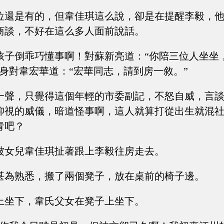
位還是有的，但韋佳琪這么說，卻是在提醒李毅，
商談，不好在這么多人面前說話。
孩子倒乖巧懂事啊！對蘇新亮道：“你陪三位人坐坐
身對韋宏華道：“宏華同志，請到房一敘。”
一聲，只覺得這個年輕的市委副記，不怒自威，言
仰視的威儀，暗道怪事啊，這人就算打從出生就混
青吧？
被女兒韋佳琪扯著跟上李毅往房走去。
甚為熟悉，搬了兩個凳子，放在桌前的椅子邊。
上坐下，韋氏父女在凳子上坐下。