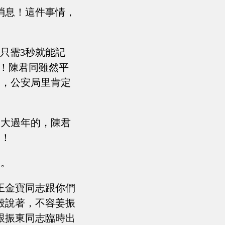
消息！這件事情，
只需3秒就能記
呢！陳君同雖然平
門，公安局里肯定
這大過年的，陳君
的！
走。
王金寶同志跟你們
毅說著，不容姜振
跟振東同志臨時出