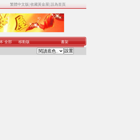
繁體中文版
|
收藏黃金屋
|
設為首頁
本
·
全部
移動版
書架