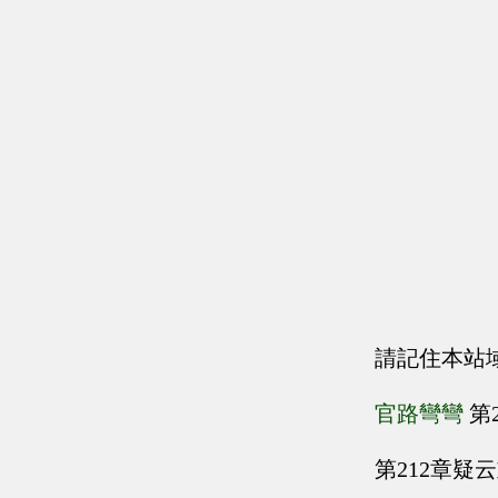
請記住本站
官路彎彎
第
第212章疑