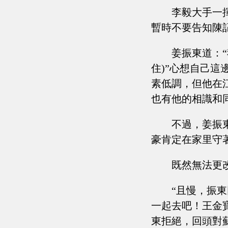
李毅大手一
暫時不要告知陳
姜振東道：
住)”心想自己
素低調，但他在
也有他的相識和
不過，姜振
豪肯定在家里守
既然無法更
“且慢，振
一起去吧！王金
東拒絕，回頭對