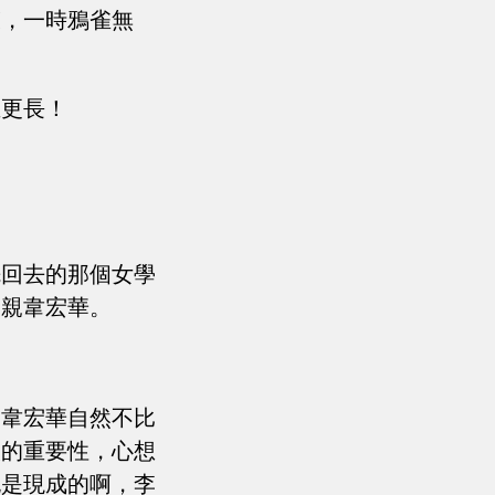
聲，一時鴉雀無
至更長！
先回去的那個女學
父親韋宏華。
。韋宏華自然不比
人的重要性，心想
也是現成的啊，李