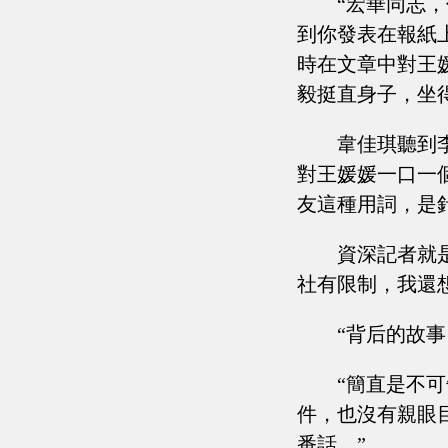
“宏華同志
到你發表在報紙
時在文章中對王
毅挺直身子，坐
韋佳琪聽到
對王媛媛一口一
友這種用詞，是
資深記者就
社有限制，我還
“背后的故
“簡直是不
件，也沒有親眼
番話。”