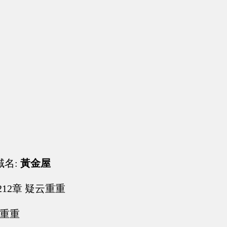
域名:
黃金屋
212章 疑云重重
云重重