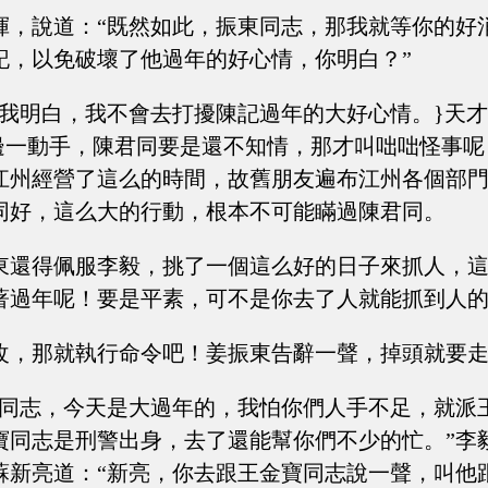
揮，說道：“既然如此，振東同志，那我就等你的好
記，以免破壞了他過年的好心情，你明白？”
“我明白，我不會去打擾陳記過年的大好心情。}天才
這邊一動手，陳君同要是還不知情，那才叫咄咄怪事
江州經營了這么的時間，故舊朋友遍布江州各個部
同好，這么大的行動，根本不可能瞞過陳君同。
東還得佩服李毅，挑了一個這么好的日子來抓人，
著過年呢！要是平素，可不是你去了人就能抓到人
改，那就執行命令吧！姜振東告辭一聲，掉頭就要
東同志，今天是大過年的，我怕你們人手不足，就派
寶同志是刑警出身，去了還能幫你們不少的忙。”李
蘇新亮道：“新亮，你去跟王金寶同志說一聲，叫他