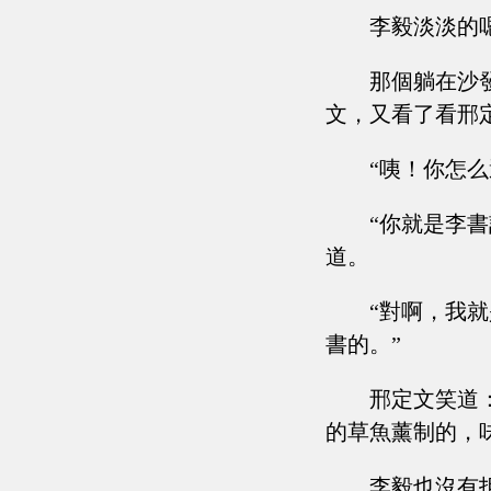
李毅淡淡的
那個躺在沙
文，又看了看邢
“咦！你怎
“你就是李
道。
“對啊，我
書的。”
邢定文笑道
的草魚薰制的，
李毅也沒有