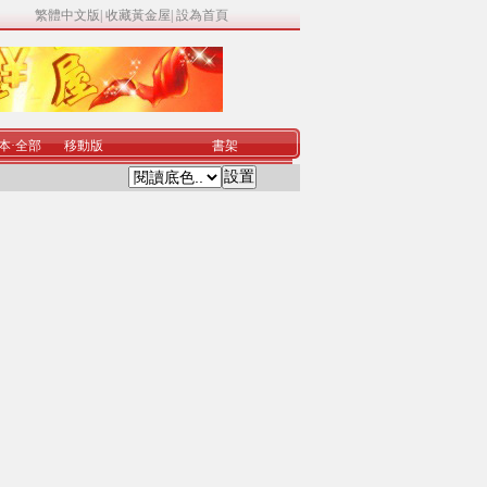
繁體中文版
|
收藏黃金屋
|
設為首頁
本
·
全部
移動版
書架