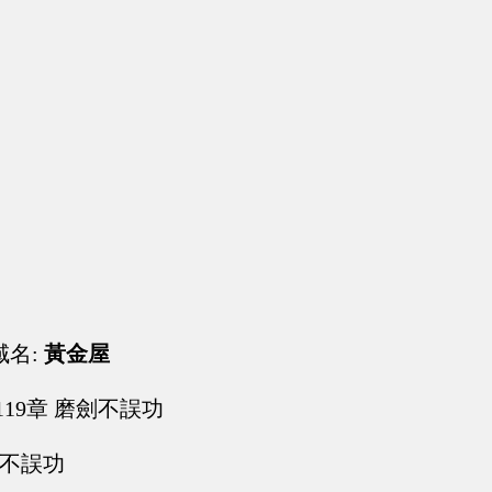
域名:
黃金屋
119章 磨劍不誤功
劍不誤功