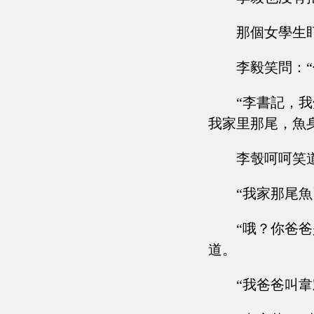
那個女學生
李毅笑問：
“李書記，
我家里那尾，魚
李彀呵呵笑
“我家那尾
“哦？你爸
道。
“我爸爸叫