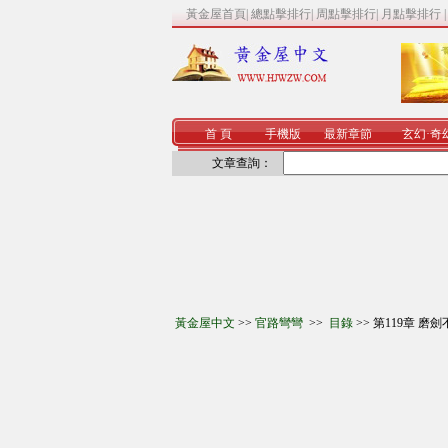
黃金屋首頁
|
總點擊排行
|
周點擊排行
|
月點擊排行
首 頁
手機版
最新章節
玄幻
·
奇
文章查詢：
黃金屋中文
>>
官路彎彎
>>
目錄
>> 第119章 磨