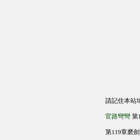
請記住本站
官路彎彎
第
第119章磨