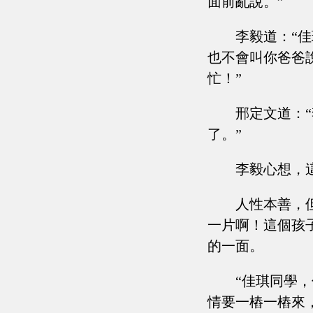
面前亂說。”
李毅道：“
也不會叫你爸爸
忙！”
邢定文道：
了。”
李毅心想，
人性本善，
一片啊！這個孩
的一面。
“佳琪同學
情要一樁一樁來