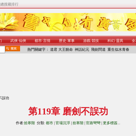
|
總搜藏排行
幻
武俠
·
仙俠
都市
·
言情
歷史
·
軍事
游戲
·
競技
科幻
·
靈異
全
熱門關鍵字：
道君
大王饒命
神話紀元
飛劍問道
重生似水青春
劍不誤功
第119章 磨劍不誤功
作者:
拾寒階
分類:
都市
|
官場沉浮
|
拾寒階
|
官路彎彎
|
更多標簽
...