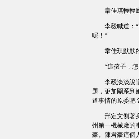
韋佳琪輕輕
李毅喊道：
呢！”
韋佳琪默默
“這孩子，
李毅淡淡說
題，更加關系到
道事情的原委吧？
邢定文側著
州第一機械廠的
豪。陳君豪這個