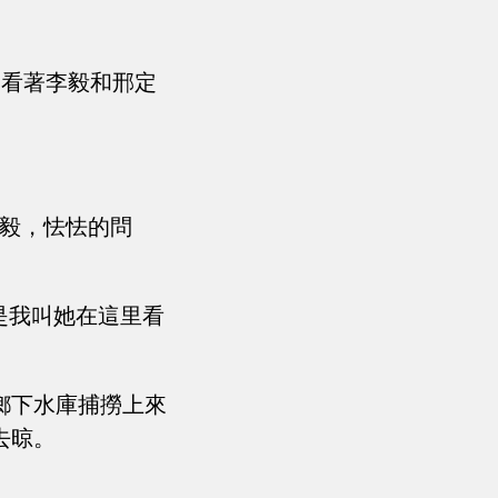
的看著李毅和邢定
李毅，怯怯的問
是我叫她在這里看
鄉下水庫捕撈上來
去晾。