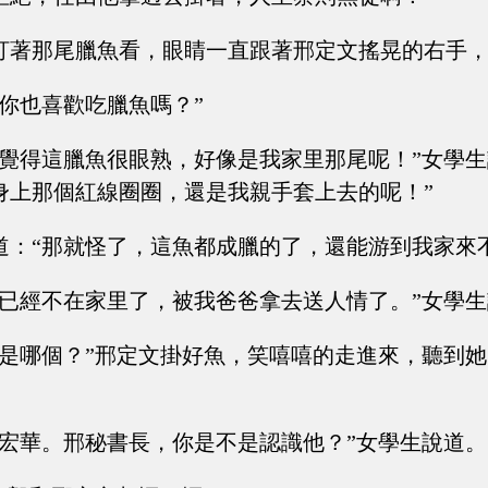
盯著那尾臘魚看，眼睛一直跟著邢定文搖晃的右手
“你也喜歡吃臘魚嗎？”
我覺得這臘魚很眼熟，好像是我家里那尾呢！”女學生
身上那個紅線圈圈，還是我親手套上去的呢！”
道：“那就怪了，這魚都成臘的了，還能游到我家來
魚已經不在家里了，被我爸爸拿去送人情了。”女學
爸是哪個？”邢定文掛好魚，笑嘻嘻的走進來，聽到
韋宏華。邢秘書長，你是不是認識他？”女學生說道。