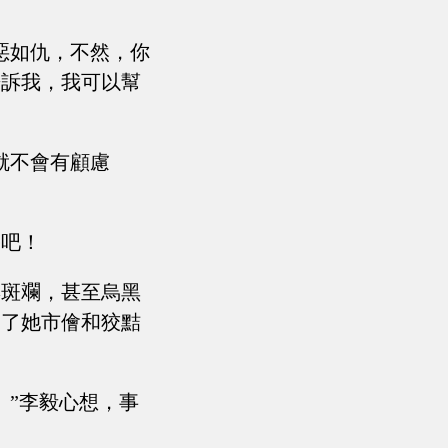
惡如仇，不然，你
告訴我，我可以幫
就不會有顧慮
害吧！
彩斑斕，甚至烏黑
會了她市儈和狡黠
。”李毅心想，事