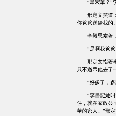
“韋宏華？
邢定文笑道
你爸爸送給我的。
李毅思索著
“是啊我爸
邢定文指著
只不過帶他去了
“好多了，
“李書記她
住，就在家政公
華的家人。”邢