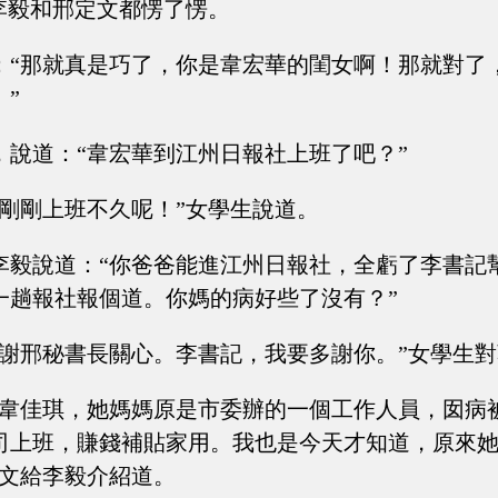
”李毅和邢定文都愣了愣。
：“那就真是巧了，你是韋宏華的閨女啊！那就對了
”
，說道：“韋宏華到江州日報社上班了吧？”
爸剛剛上班不久呢！”女學生說道。
李毅說道：“你爸爸能進江州日報社，全虧了李書記
一趟報社報個道。你媽的病好些了沒有？”
多謝邢秘書長關心。李書記，我要多謝你。”女學生
叫韋佳琪，她媽媽原是市委辦的一個工作人員，囡病
司上班，賺錢補貼家用。我也是今天才知道，原來
定文給李毅介紹道。