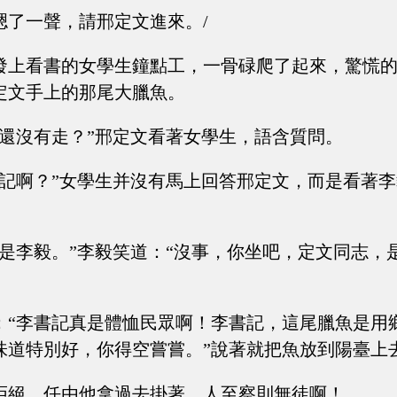
嗯了一聲，請邢定文進來。/
發上看書的女學生鐘點工，一骨碌爬了起來，驚慌
定文手上的那尾大臘魚。
么還沒有走？”邢定文看著女學生，語含質問。
書記啊？”女學生并沒有馬上回答邢定文，而是看著
就是李毅。”李毅笑道：“沒事，你坐吧，定文同志，
：“李書記真是體恤民眾啊！李書記，這尾臘魚是用
味道特別好，你得空嘗嘗。”說著就把魚放到陽臺上
拒絕，任由他拿過去掛著，人至察則無徒啊！