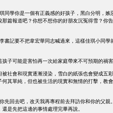
佳琪同學你是一個有正義感的好孩子，黑白分明，嫉
說那篇報道吧？你想不想你的好朋友沉冤得雪？你
“李書記要不把韋宏華同志喊過來，這樣佳琪小同學
這孩子可能是害怕再一次給家庭帶來不可預期的禍
但被社會和現實逐漸浸染，雪白的紙張也會變成五
子何其單純，但也被生活的現實和無情的打擊，教
，你先回去吧，改天我再專程前去拜訪你和你的父親
，還是先把這邊的事情處理完畢再說。