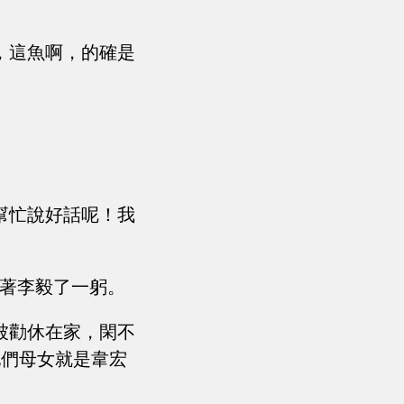
，這魚啊，的確是
幫忙說好話呢！我
對著李毅了一躬。
被勸休在家，閑不
她們母女就是韋宏