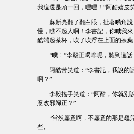
我這還是頭一回，嘿嘿！”阿酷嬉皮
蘇新亮翻了翻白眼，扯著嘴角說
慢，瞧不起人啊！李書記，你喊我來
酷端起茶杯，吹了吹浮在上面的茶葉
“噗！”李毅正喝啡呢，聽到這
阿酷苦笑道：“李書記，我說的
啊？”
李毅搖手笑道：“阿酷，你就別
意改邪歸正？”
“當然愿意啊，不愿意的那是龜
些。