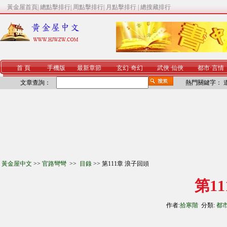
黃金屋首頁
|
總點擊排行
|
周點擊排行
|
月點擊排行
|
總搜藏排行
首 頁
手機版
最新章節
玄幻
·
奇幻
武俠
·
仙俠
都市
·
言情
文章查詢：
熱門關鍵字：
黃金屋中文
>>
官路彎彎
>>
目錄
>> 第111章 浪子回頭
第1
作者:
拾寒階
分類:
都