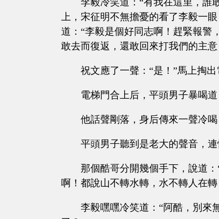
李毅冷笑道：“有我在這里，誰
上，宋征明不無擔憂的看了李毅一眼
道：“李毅是個好同志啊！趕緊報警
敢去而復返，還敢回來打我們的主意
祝文應了一聲：“是！”馬上掏
電梯門合上后，平頭男子暴喝道
他話聲剛落，身后傳來一聲冷喝
平頭男子聽到是老大的聲音，連
那個酷哥分開幾個手下，說道：
啊！都說山不轉水轉，水不轉人在轉
李毅嘿嘿冷笑道：“阿酷，別來