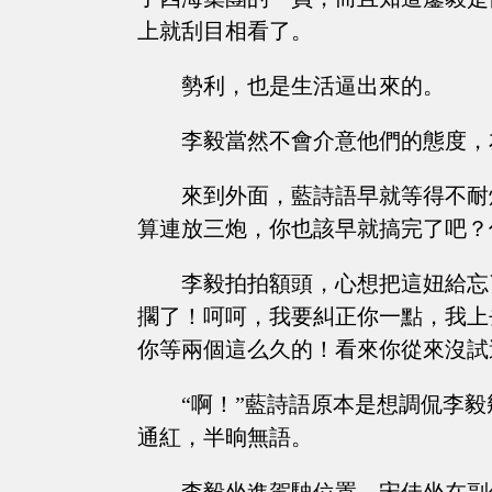
上就刮目相看了。
勢利，也是生活逼出來的。
李毅當然不會介意他們的態度，
來到外面，藍詩語早就等得不耐
算連放三炮，你也該早就搞完了吧？
李毅拍拍額頭，心想把這妞給忘
擱了！呵呵，我要糾正你一點，我上
你等兩個這么久的！看來你從來沒試
“啊！”藍詩語原本是想調侃李
通紅，半晌無語。