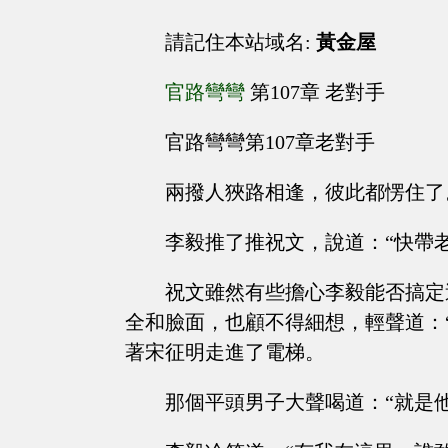
請記住本站域名:
黃金屋
官路彎彎
第107章 老對手
官路彎彎第107章老對手
兩撥人狹路相逢，彼此都愣住了
李毅推了推祝文，說道：“快帶老
祝文雖然有些擔心李毅能否搞定
全和臉面，也顧不得細想，輕聲道：
著宋征明走進了電梯。
那個平頭男子大聲喝道：“就是