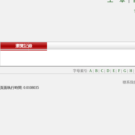
瀏覽記錄
字母索引:
A
|
B
|
C
|
D
|
E
|
F
|
G
|
H
聯系我
頁面執行時間: 0.0108035