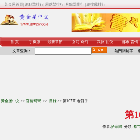
黃金屋首頁
|
總點擊排行
|
周點擊排行
|
月點擊排行
|
總搜藏排行
首 頁
手機版
最新章節
玄幻
·
奇幻
武俠
·
仙俠
都市
·
言情
文章查詢：
熱門關鍵字：
黃金屋中文
>>
官路彎彎
>>
目錄
>> 第107章 老對手
第1
作者:
拾寒階
分類:
都