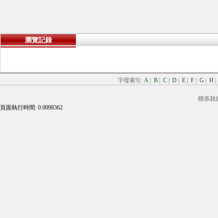
瀏覽記錄
字母索引:
A
|
B
|
C
|
D
|
E
|
F
|
G
|
H
聯系我
頁面執行時間: 0.0098362