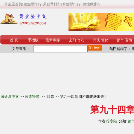
黃金屋首頁
|
總點擊排行
|
周點擊排行
|
月點擊排行
|
總搜藏排行
首 頁
手機版
最新章節
玄幻
·
奇幻
武俠
·
仙俠
都市
·
言情
文章查詢：
熱門關鍵字：
黃金屋中文
>>
官路彎彎
>>
目錄
>> 第九十四章 都不能走著出去！
第九十四章
作者:
拾寒階
分類:
都