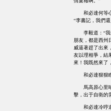
情稟報啊。”
和必達何等
“李書記，我們
李毅道：“
朋友，都是西州
威逼著趕了出來
友以理相爭，結
來！我既然來了
和必達狠狠
馬高原心里
擊，出于自衛的
和必達冷哼