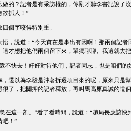
么做的？記者是有采訪權的，你剛才聽李書記說了
無故抓人！”
故四個字咬得特別重。
大悟，說道：“今天實在是事出有因啊！那兩個記者
，這才想把他們兩個留下來，單獨聊聊。我這就去把
“還不快去！好好對待他們，記者同志，也是咱們的
幸，還以為李毅是沖著拆遷項目來的呢，原來只是
得很了，把關押的記者釋放，再叫馬高原真誠的道
不急在這一刻。”看了看時間，說道：“趙局長應該快
情吧！”