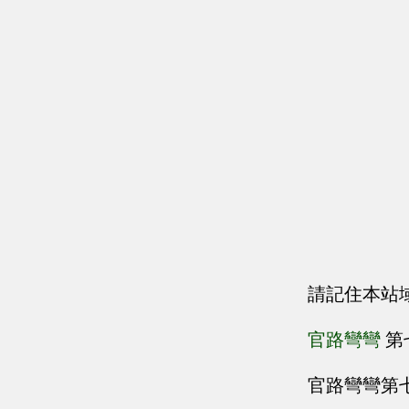
請記住本站
官路彎彎
第
官路彎彎第