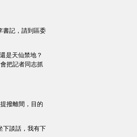
李書記，請到區委
…還是天仙禁地？
不會把記者同志抓
味提撥離間，目的
。
坐下談話，我有下