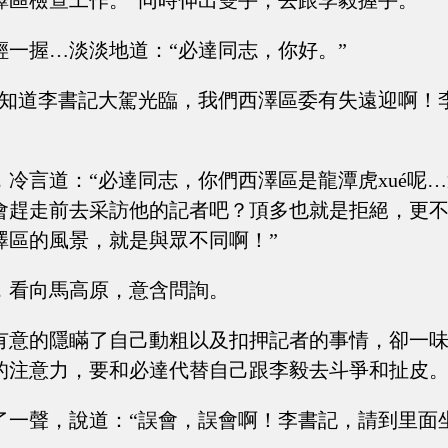
澤區檢查工作。”同時伸出雙手，去跟李毅握手。
輕一握…淡淡地道：“必達同志，你好。”
不知道李書記大駕光臨，我們西澤區委有失遠迎啊！
，冷言道：“必達同志，你們西澤區是龍潭虎xué呢
會趕走前去采訪他的記者吧？頂多也就是拒絕，更
澤區的風景，就是與眾不同啊！”
，看向馬高原，意含問詢。
有意的隱瞞了自己動粗以及扣押記者的事情，卻一
的注意力，要和必達代替自己跟李毅去斗爭和扯皮
了一聲，說道：“誤會，誤會啊！李書記，請到里面