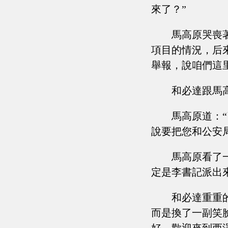
來了？”
馬高原哭喪
項目的情況，后
舉報，說咱們這
和必達跟馬
馬高原道：
說要把您和公安
馬高原看了
定是李書記派出
和必達重重
而是換了一副笑