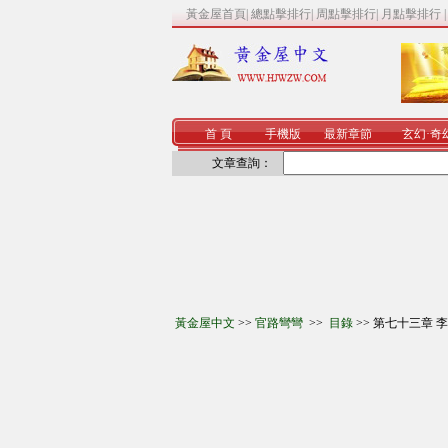
黃金屋首頁
|
總點擊排行
|
周點擊排行
|
月點擊排行
首 頁
手機版
最新章節
玄幻
·
奇
文章查詢：
黃金屋中文
>>
官路彎彎
>>
目錄
>> 第七十三章 