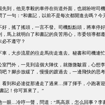
陽先到，他見李毅的車停在街道外面，也就吩咐司
問了一句：“和書記，以前不是每次都開進去嗎？今
不好，搖了搖頭，一言不發。司機點點頭，將車停
到，馬上就明白了和書記的良苦用心，市委領導都
未必不遵守？
下車，大步流星的往走馬街走進去。秘書和司機連
公室門外，一見到這個大陣仗，就微微皺眉，心想
煩吧？腳步放緩了，慢慢的踱過去，一邊飛快的思
，看到和必達從那邊走了過來…揮了揮手，小跑著
書記！你可算來了。”
他一眼…冷哼一聲，問道：“馬高原，怎么回事？李