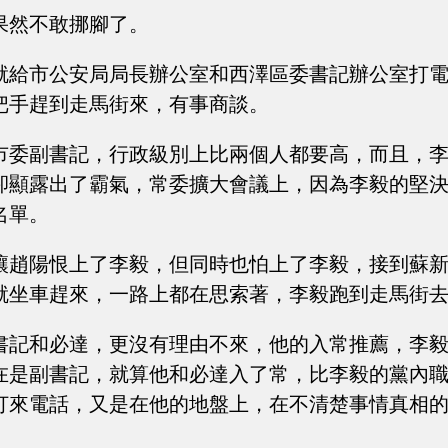
果然不敢挪腳了。
就給市公安局局長辦公室和西澤區委書記辦公室打
把手趕到走馬街來，有事商談。
市委副書記，行政級別上比兩個人都要高，而且，
卻顯露出了霸氣，常委擴大會議上，因為李毅的堅
名單。
讓趙陽恨上了李毅，但同時也怕上了李毅，接到蘇
就坐車趕來，一路上都在思索著，李毅跑到走馬街
書記和必達，更沒有理由不來，他的入常推薦，李
在是副書記，就算他和必達入了常，比李毅的黨內
打來電話，又是在他的地盤上，在不清楚事情真相