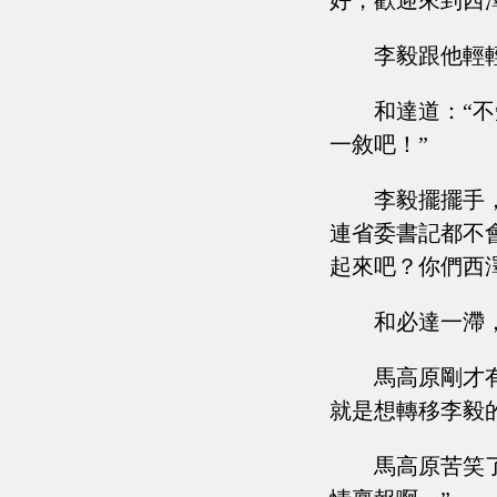
好，歡迎來到西
李毅跟他輕
和達道：“
一敘吧！”
李毅擺擺手
連省委書記都不
起來吧？你們西
和必達一滯
馬高原剛才
就是想轉移李毅
馬高原苦笑