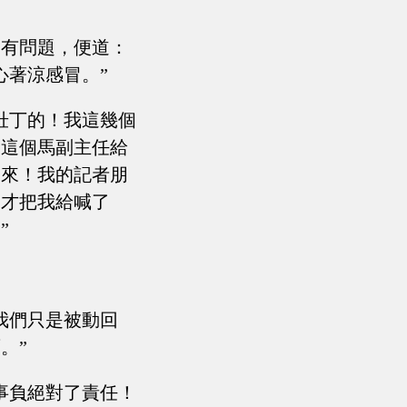
定有問題，便道：
心著涼感冒。”
壯丁的！我這幾個
被這個馬副主任給
起來！我的記者朋
這才把我給喊了
”
我們只是被動回
。”
事負絕對了責任！