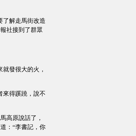
要了解走馬街改造
是報社接到了群眾
來就發很大的火，
者來得蹊蹺，說不
和馬高原說話了，
道：“李書記，你