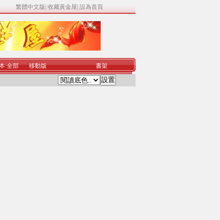
繁體中文版
|
收藏黃金屋
|
設為首頁
本
·
全部
移動版
書架