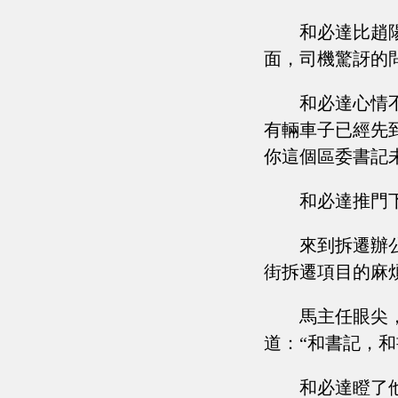
和必達比趙
面，司機驚訝的
和必達心情
有輛車子已經先
你這個區委書記
和必達推門
來到拆遷辦
街拆遷項目的麻
馬主任眼尖
道：“和書記，和
和必達瞪了