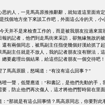
心思的人，一見馬高原推推辭辭，就知道這里面肯
還是找個地方坐下來談工作吧，外面這么冷的天，小
我今天并不是來檢查工作的，而是被我朋友拉過來當
日報的記者，他們到走馬街來采訪，卻無緣無故的
，還有兩個同志，被馬副主任指使幾個好漢給抓了
果馬副主任就是不放人，我的記者朋友沒有辦法，
，總要處理出個結果，給這些記者朋友一個交待吧！
瞪了馬高原眼，怒喝道：“有沒有這么回事？”
咯噔一聲，低聲應道：“和書記，是他們先動的手，
需要，防止他們再次傷人，這才將他們暫時留在里面
道：“那就是有這么回事情？馬高原同志，你要對此