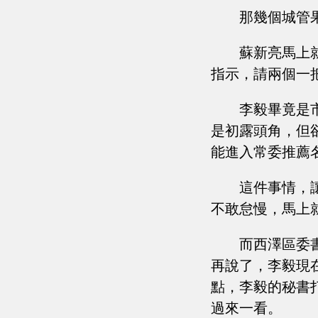
那幾個城管
蘇新亮馬上
指示，請兩個一
李毅畢竟是
是初露頭角，但
能進入常委推薦
這件事情，
不敢怠慢，馬上
而西澤區委
再說了，李毅現
點，李毅的秘書
過來一看。