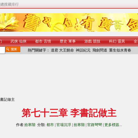
|
總搜藏排行
幻
武俠
·
仙俠
都市
·
言情
歷史
·
軍事
游戲
·
競技
科幻
·
靈異
全
熱門關鍵字：
道君
大王饒命
神話紀元
飛劍問道
重生似水青春
李書記做主
第七十三章 李書記做主
作者:
拾寒階
分類:
都市
|
官場沉浮
|
拾寒階
|
官路彎彎
|
更多標簽
...