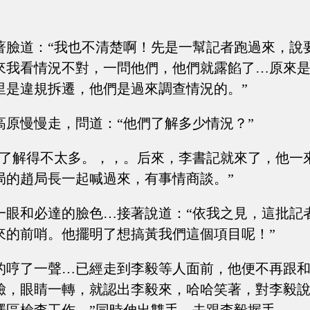
著臉道：“我也不清楚啊！先是一幫記者跑過來，說
來我看情況不對，一問他們，他們就露餡了…原來
里是違規拆遷，他們是過來調查情況的。”
高原慢慢走，問道：“他們了解多少情況？”
“了解得不太多。，，。后來，李書記就來了，他一
局的趙局長一起喊過來，有事情商談。”
一眼和必達的臉色…接著說道：“依我之見，這批記
來的前哨。他擺明了想搞黃我們這個項目呢！”
的哼了一聲…已經走到李毅等人面前，他便不再跟
臉，眼睛一轉，就認出李毅來，哈哈笑著，對李毅說